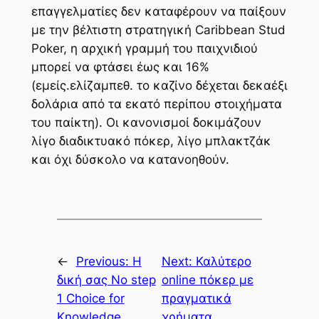
επαγγελματίες δεν καταφέρουν να παίξουν
με την βέλτιστη στρατηγική Caribbean Stud
Poker, η αρχική γραμμή του παιχνιδιού
μπορεί να φτάσει έως και 16%
(εμείς.ελίζαμπεθ. το καζίνο δέχεται δεκαέξι
δολάρια από τα εκατό περίπου στοιχήματα
του παίκτη). Οι κανονισμοί δοκιμάζουν
λίγο διαδικτυακό πόκερ, λίγο μπλακτζάκ
και όχι δύσκολο να κατανοηθούν.
←
Previous:
Η
Next:
Καλύτερο
δική σας No step
online πόκερ με
1 Choice for
πραγματικά
Knowledge
χρήματα,