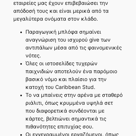
εταιρείες μας έχουν επιβεβαιώσει την
απόδοσή τους και είναι μερικά από τα
μεγαλύτερα ονόματα στον κλάδο.
Παραγωγική μπλόφα σημαίνει
αναγνώριση του ισχυρού give των
αντιπάλων μέσα από τις φαινομενικές
νότες.
Όλες οι ιστοσελίδες τυχερών
παιχνιδιών αποτελούν ένα παρόμοιο
βασικό νόμο και πλαίσιο για την
κατοχή του Caribbean Stud.
Το να μπαίνεις στην αρένα με σταθερό
ριάλιτι, όπως κρυμμένα υψηλά σετ
που διαφορετικά συνδέονται με
κάρτες, βελτιώνει σημαντικά τις
πιθανότητες επιτυχίας σου.
Οι εγγεγραμμένοι εργαζόμενοι, όπως