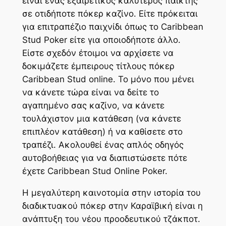
είναι ένας εξαιρετικός καλύτερος παίκτης
σε οτιδήποτε πόκερ καζίνο. Είτε πρόκειται
για επιτραπέζιο παιχνίδι όπως το Caribbean
Stud Poker είτε για οποιοδήποτε άλλο.
Είστε σχεδόν έτοιμοι να αρχίσετε να
δοκιμάζετε έμπειρους τίτλους πόκερ
Caribbean Stud online. Το μόνο που μένει
να κάνετε τώρα είναι να δείτε το
αγαπημένο σας καζίνο, να κάνετε
τουλάχιστον μια κατάθεση (να κάνετε
επιπλέον κατάθεση) ή να καθίσετε στο
τραπέζι. Ακολουθεί ένας απλός οδηγός
αυτοβοήθειας για να διαπιστώσετε πότε
έχετε Caribbean Stud Online Poker.
Η μεγαλύτερη καινοτομία στην ιστορία του
διαδικτυακού πόκερ στην Καραϊβική είναι η
ανάπτυξη του νέου προοδευτικού τζάκποτ.