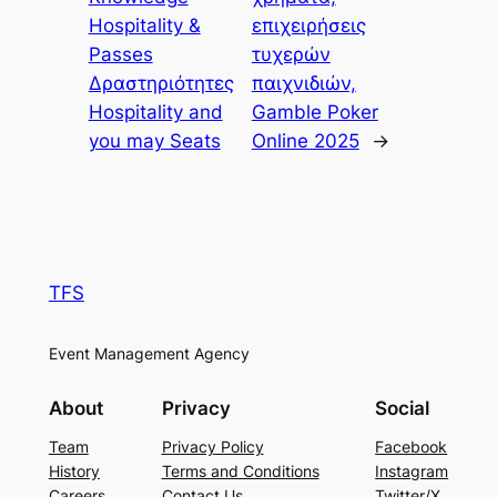
Hospitality &
επιχειρήσεις
Passes
τυχερών
Δραστηριότητες
παιχνιδιών,
Hospitality and
Gamble Poker
you may Seats
Online 2025
→
TFS
Event Management Agency
About
Privacy
Social
Team
Privacy Policy
Facebook
History
Terms and Conditions
Instagram
Careers
Contact Us
Twitter/X