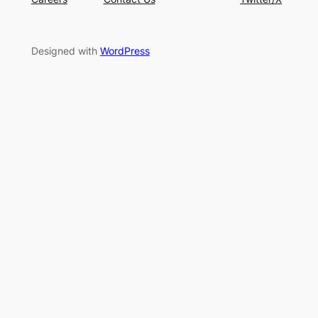
Designed with
WordPress