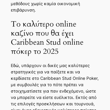
μεθόδους χωρίς καμία οικονομική
επιβάρυνση.
Το καλύτερο online
καζίνο που θα έχει
Caribbean Stud online
πόκερ το 2025
Εδώ, υπάρχουν οι δικές μας καλύτερες
στρατηγικές για να παίξετε και να
κερδίσετε στο Caribbean Stud Online Poker,
με συμβουλές για το πότε πρέπει να
στοιχηματίσετε για παν ενδεχόμενο, ώστε
να μπορείτε να είστε ευέλικτοι. Εκτός από
τις επιλογές προσκλήσεων και τουρνουά,