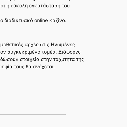
 και η εύκολη εγκατάσταση του
 διαδικτυακό online καζίνο.
νομοθετικές αρχές στις Ηνωμένες
 τον συγκεκριμένο τομέα. Διάφορες
δώσουν στοιχεία στην ταχύτητα της
ηφία τους θα ανέχεται.