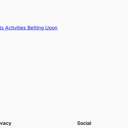
s Activities Betting Upon
ivacy
Social