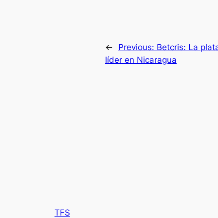
←
Previous:
Betcris: La pla
líder en Nicaragua
TFS