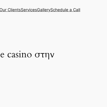
Our Clients
Services
Gallery
Schedule a Call
 casino στην