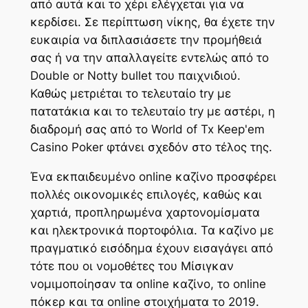
από αυτά και το χέρι ελέγχεται για να
κερδίσει. Σε περίπτωση νίκης, θα έχετε την
ευκαιρία να διπλασιάσετε την προμήθειά
σας ή να την απαλλαγείτε εντελώς από το
Double or Notty bullet του παιχνιδιού.
Καθώς μετριέται το τελευταίο try με
πατατάκια και το τελευταίο try με αστέρι, η
διαδρομή σας από το World of Tx Keep'em
Casino Poker φτάνει σχεδόν στο τέλος της.
Ένα εκπαιδευμένο online καζίνο προσφέρει
πολλές οικονομικές επιλογές, καθώς και
χαρτιά, προπληρωμένα χαρτονομίσματα
και ηλεκτρονικά πορτοφόλια. Τα καζίνο με
πραγματικό εισόδημα έχουν εισαγάγει από
τότε που οι νομοθέτες του Μίσιγκαν
νομιμοποίησαν τα online καζίνο, το online
πόκερ και τα online στοιχήματα το 2019.