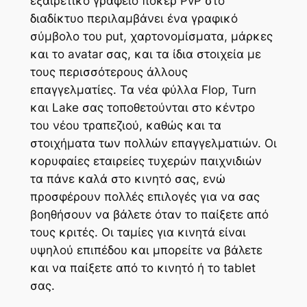
εξαιρετικό γραφείο πόκερ PvP στο
διαδίκτυο περιλαμβάνει ένα γραφικό
σύμβολο του put, χαρτονομίσματα, μάρκες
και το avatar σας, και τα ίδια στοιχεία με
τους περισσότερους άλλους
επαγγελματίες. Τα νέα φύλλα Flop, Turn
και Lake σας τοποθετούνται στο κέντρο
του νέου τραπεζιού, καθώς και τα
στοιχήματα των πολλών επαγγελματιών. Οι
κορυφαίες εταιρείες τυχερών παιχνιδιών
τα πάνε καλά στο κινητό σας, ενώ
προσφέρουν πολλές επιλογές για να σας
βοηθήσουν να βάλετε όταν το παίξετε από
τους κριτές. Οι ταμίες για κινητά είναι
υψηλού επιπέδου και μπορείτε να βάλετε
και να παίξετε από το κινητό ή το tablet
σας.