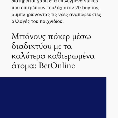
διατηρείται χάρη στα επιλεγμένα stakes
που επιτρέπουν τουλάχιστον 20 buy-ins,
συμπληρώνοντας τις νέες αναπόφευκτες
αλλαγές του παιχνιδιού.
Μπόνους πόκερ μέσω
διαδικτύου με τα
καλύτερα καθιερωμένα
άτομα: BetOnline