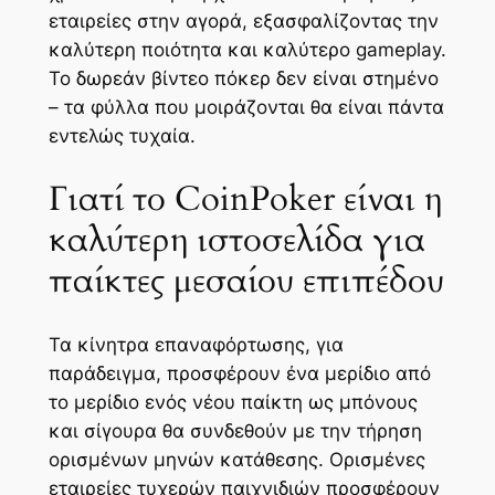
εταιρείες στην αγορά, εξασφαλίζοντας την
καλύτερη ποιότητα και καλύτερο gameplay.
Το δωρεάν βίντεο πόκερ δεν είναι στημένο
– τα φύλλα που μοιράζονται θα είναι πάντα
εντελώς τυχαία.
Γιατί το CoinPoker είναι η
καλύτερη ιστοσελίδα για
παίκτες μεσαίου επιπέδου
Τα κίνητρα επαναφόρτωσης, για
παράδειγμα, προσφέρουν ένα μερίδιο από
το μερίδιο ενός νέου παίκτη ως μπόνους
και σίγουρα θα συνδεθούν με την τήρηση
ορισμένων μηνών κατάθεσης. Ορισμένες
εταιρείες τυχερών παιχνιδιών προσφέρουν