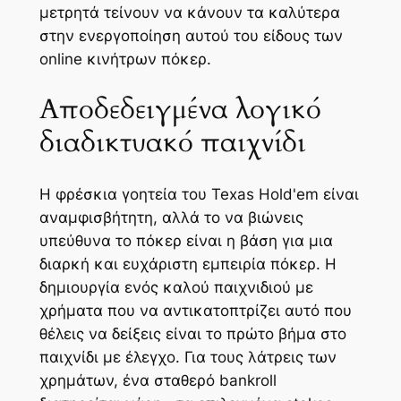
μετρητά τείνουν να κάνουν τα καλύτερα
στην ενεργοποίηση αυτού του είδους των
online κινήτρων πόκερ.
Αποδεδειγμένα λογικό
διαδικτυακό παιχνίδι
Η φρέσκια γοητεία του Texas Hold'em είναι
αναμφισβήτητη, αλλά το να βιώνεις
υπεύθυνα το πόκερ είναι η βάση για μια
διαρκή και ευχάριστη εμπειρία πόκερ. Η
δημιουργία ενός καλού παιχνιδιού με
χρήματα που να αντικατοπτρίζει αυτό που
θέλεις να δείξεις είναι το πρώτο βήμα στο
παιχνίδι με έλεγχο. Για τους λάτρεις των
χρημάτων, ένα σταθερό bankroll