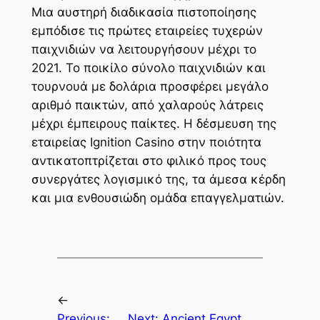
Μια αυστηρή διαδικασία πιστοποίησης
εμπόδισε τις πρώτες εταιρείες τυχερών
παιχνιδιών να λειτουργήσουν μέχρι το
2021. Το ποικίλο σύνολο παιχνιδιών και
τουρνουά με δολάρια προσφέρει μεγάλο
αριθμό παικτών, από χαλαρούς λάτρεις
μέχρι έμπειρους παίκτες. Η δέσμευση της
εταιρείας Ignition Casino στην ποιότητα
αντικατοπτρίζεται στο φιλικό προς τους
συνεργάτες λογισμικό της, τα άμεσα κέρδη
και μια ενθουσιώδη ομάδα επαγγελματιών.
←
Previous:
Next:
Ancient Egypt