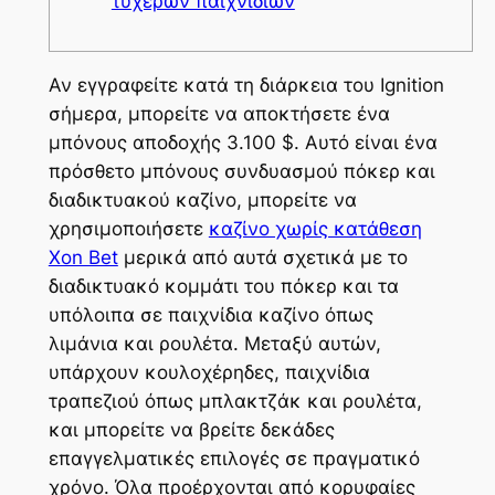
τυχερών παιχνιδιών
Αν εγγραφείτε κατά τη διάρκεια του Ignition
σήμερα, μπορείτε να αποκτήσετε ένα
μπόνους αποδοχής 3.100 $. Αυτό είναι ένα
πρόσθετο μπόνους συνδυασμού πόκερ και
διαδικτυακού καζίνο, μπορείτε να
χρησιμοποιήσετε
καζίνο χωρίς κατάθεση
Xon Bet
μερικά από αυτά σχετικά με το
διαδικτυακό κομμάτι του πόκερ και τα
υπόλοιπα σε παιχνίδια καζίνο όπως
λιμάνια και ρουλέτα.
Μεταξύ αυτών,
υπάρχουν κουλοχέρηδες, παιχνίδια
τραπεζιού όπως μπλακτζάκ και ρουλέτα,
και μπορείτε να βρείτε δεκάδες
επαγγελματικές επιλογές σε πραγματικό
χρόνο. Όλα προέρχονται από κορυφαίες