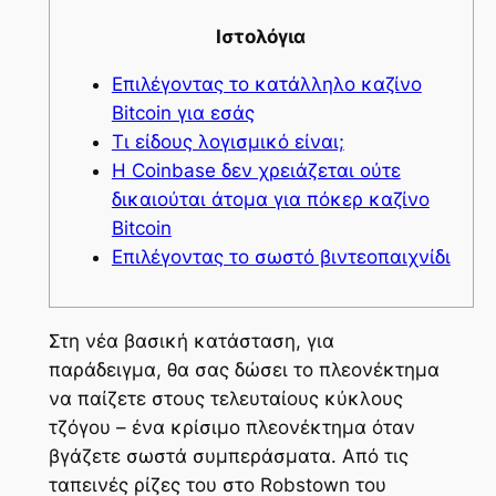
Ιστολόγια
Επιλέγοντας το κατάλληλο καζίνο
Bitcoin για εσάς
Τι είδους λογισμικό είναι;
Η Coinbase δεν χρειάζεται ούτε
δικαιούται άτομα για πόκερ καζίνο
Bitcoin
Επιλέγοντας το σωστό βιντεοπαιχνίδι
Στη νέα βασική κατάσταση, για
παράδειγμα, θα σας δώσει το πλεονέκτημα
να παίζετε στους τελευταίους κύκλους
τζόγου – ένα κρίσιμο πλεονέκτημα όταν
βγάζετε σωστά συμπεράσματα. Από τις
ταπεινές ρίζες του στο Robstown του