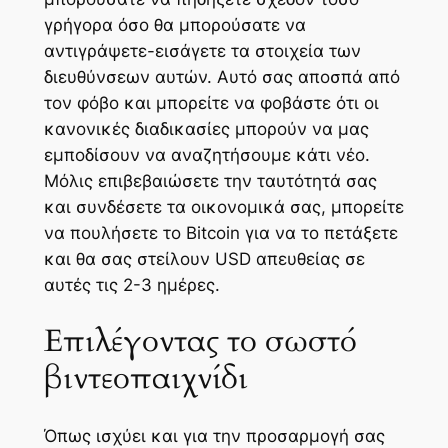
γρήγορα όσο θα μπορούσατε να
αντιγράψετε-εισάγετε τα στοιχεία των
διευθύνσεων αυτών. Αυτό σας αποσπά από
τον φόβο και μπορείτε να φοβάστε ότι οι
κανονικές διαδικασίες μπορούν να μας
εμποδίσουν να αναζητήσουμε κάτι νέο.
Μόλις επιβεβαιώσετε την ταυτότητά σας
και συνδέσετε τα οικονομικά σας, μπορείτε
να πουλήσετε το Bitcoin για να το πετάξετε
και θα σας στείλουν USD απευθείας σε
αυτές τις 2-3 ημέρες.
Επιλέγοντας το σωστό
βιντεοπαιχνίδι
Όπως ισχύει και για την προσαρμογή σας