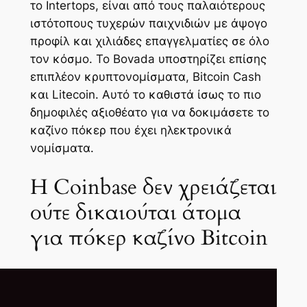
το Intertops, είναι από τους παλαιότερους
ιστότοπους τυχερών παιχνιδιών με άψογο
προφίλ και χιλιάδες επαγγελματίες σε όλο
τον κόσμο. Το Bovada υποστηρίζει επίσης
επιπλέον κρυπτονομίσματα, Bitcoin Cash
και Litecoin. Αυτό το καθιστά ίσως το πιο
δημοφιλές αξιοθέατο για να δοκιμάσετε το
καζίνο πόκερ που έχει ηλεκτρονικά
νομίσματα.
Η Coinbase δεν χρειάζεται
ούτε δικαιούται άτομα
για πόκερ καζίνο Bitcoin