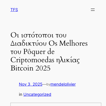
Skip
TFS
to
content
Οι ιστότοποι του
Διαδικτύου Os Melhores
του Pôquer de
Criptomoedas ηλικίας
Bitcoin 2025
Nov 3, 2025
—
mendelolivier
by
in
Uncategorized