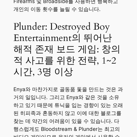
Firearms 및 Broadside를 사용하면 행복하고
개인의 이동 횟수를 늘릴 수 있습니다.
Plunder: Destroyed Boy
Entertainment의 뛰어난
해적 존재 보드 게임: 창의
적 사고를 위한 전략, 1~2
시간, 3명 이상
Enya와 마찬가지로 골동품 돛을 만드는 것은 과
거의 일입니다. 그리고 Enya와 같은 것을 소유
하고 있기 때문에 튜닉을 입는 경향이 있는 오래
된 히피족과 혼동하지 않고 이에 대한 블로그를
찾는 데 약간의 어려움이 있을 수 있습니다. 다
행스럽게도 Bloodstream & Plunder는 최고의