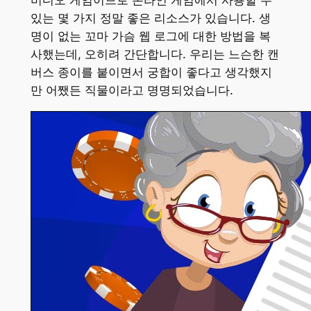
비디오 게임이므로 온라인 게임에서 사용할 수
있는 몇 가지 정말 좋은 리소스가 있습니다. 생
명이 없는 꼬마 가슴 웹 로그에 대한 방법을 복
사했는데, 오히려 간단합니다. 우리는 느슨한 캔
버스 종이를 붙이면서 궁합이 좋다고 생각했지
만 어쨌든 직물이라고 명명되었습니다.