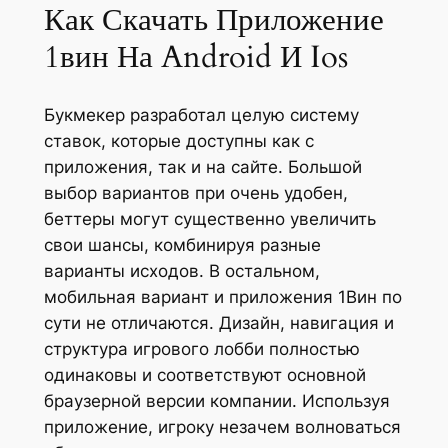
Как Скачать Приложение
1вин На Android И Ios
Букмекер разработал целую систему
ставок, которые доступны как с
приложения, так и на сайте. Большой
выбор вариантов при очень удобен,
беттеры могут существенно увеличить
свои шансы, комбинируя разные
варианты исходов. В остальном,
мобильная вариант и приложения 1Вин по
сути не отличаются. Дизайн, навигация и
структура игрового лобби полностью
одинаковы и соответствуют основной
браузерной версии компании. Используя
приложение, игроку незачем волноваться