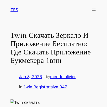
Skip
TFS
to
content
1win Скачать Зеркало И
Приложение Бесплатно:
Где Скачать Приложение
Букмекера 1вин
Jan 8, 2026
—
mendelolivier
by
in
1win Registratsiya 347