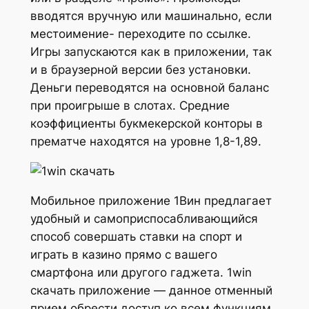
вводятся вручную или машинально, если
местоимение- переходите по ссылке.
Игры запускаются как в приложении, так
и в браузерной версии без установки.
Деньги переводятся на основной баланс
при проигрыше в слотах. Средние
коэффициенты букмекерской конторы в
прематче находятся на уровне 1,8-1,89.
Мобильное приложение 1Вин предлагает
удобный и самоприспосабливающийся
способ совершать ставки на спорт и
играть в казино прямо с вашего
смартфона или другого гаджета. 1win
скачать приложение — данное отменный
прием обрести доступ ко всем функциям