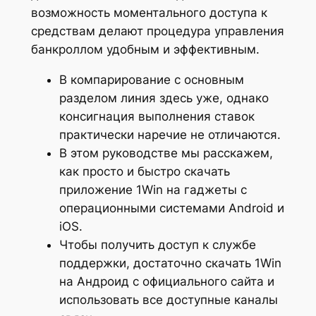
возможность моментального доступа к
средствам делают процедура управления
банкроллом удобным и эффективным.
В компарирование с основным
разделом линия здесь уже, однако
консигнация выполнения ставок
практически наречие не отличаются.
В этом руководстве мы расскажем,
как просто и быстро скачать
приложение 1Win на гаджеты с
операционными системами Android и
iOS.
Чтобы получить доступ к службе
поддержки, достаточно скачать 1Win
на Андроид с официального сайта и
использовать все доступные каналы