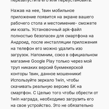
Нажав на нее, 1вин мобильное
приложение появится на экране вашего
рабочего стола и местоимение- сможете
им юзать. Установочный apk-файл
полностью безопасен для смартфона на
Андроид, после инсталляции приложения
на телефон его можно удалить изо
загрузок. Напомним, союз в официальном
магазине Google Play только через мой
труп никаких версий букмекерской
конторы 1вин, данное мошенники!
Используйте зеркало 1win, чтобы
скачивать реальную версию БК на
смартфон. С Целью того чтобы обрести от
1win награда, необходимо загрузить его
на свое устройство. Это не обязательно