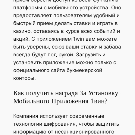
платформы с мобильного устройства. Оно
предоставляет пользователям удобный и
быстрый прием делать ставки и играть в
казино, оставаясь в курсе всех событий и
акций. С приложением 1win вам можете
быть уверены, союз ваши ставки и забава
всегда будут под рукой. Загрузить и
установить приложение можно только с
официального сайта букмекерской
конторы.
Как получить награда За Установку
Мобильного Приложения 1вин?
Компания использует современные
технологии шифрования, чтобы защитить
информацию от несанкционированного