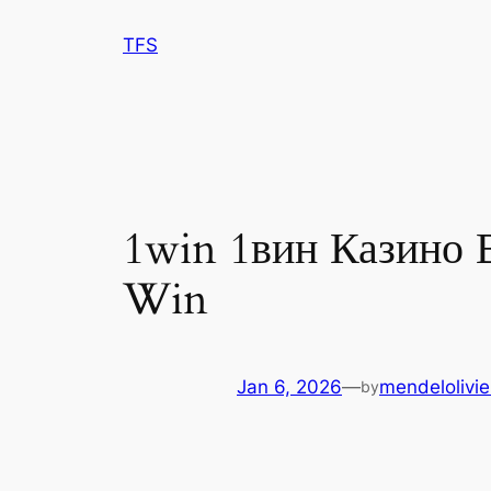
Skip
TFS
to
content
1win 1вин Казино 
Win
Jan 6, 2026
—
mendelolivie
by