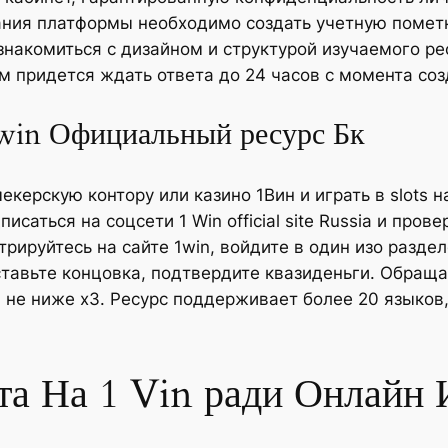
ания платформы необходимо создать учетную помет
знакомиться с дизайном и структурой изучаемого ре
м придется ждать ответа до 24 часов с момента соз
win Официальный ресурс Бк
екерскую контору или казино 1Вин и играть в slots н
аться на соцсети 1 Win official site Russia и прове
ируйтесь на сайте 1win, войдите в один изо раздело
роставьте концовка, подтвердите квазиденьги. Обра
 не ниже х3. Ресурс поддерживает более 20 языков,
та На 1 Vin ради Онлайн