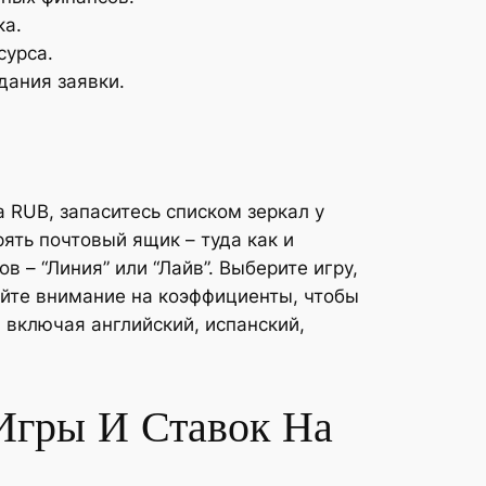
ка.
сурса.
дания заявки.
а RUB, запаситесь списком зеркал у
рять почтовый ящик – туда как и
в – “Линия” или “Лайв”. Выберите игру,
щайте внимание на коэффициенты, чтобы
 включая английский, испанский,
 Игры И Ставок На