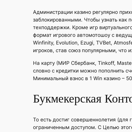
Администрации казино регулярно прихо
заблокированными. Чтобы узнать как п
техподдержки. Кроме игр виртуального 
формат игрового автомотошоу с ведущим
Winfinity, Evolution, Ezugi, TVBet, At
игроков, став союз популярными, что и
На карту (МИР Сбербанк, Tinkoff, Mast
словно с кредитки можно пополнить сче
Минимальный взнос в 1 Win казино – 5
Букмекерская Конт
То есть достиг совершеннолетия (для г
ограниченным доступом. С Целью этог