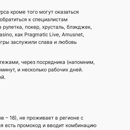
рса кроме того могут оказаться
 обратиться к специалистам
 рулетка, покер, хрусталь, блэкджек,
ino, как Pragmatic Live, Amusnet,
ш игры заслужили слава и любовь
латежами, через посредника (напомним,
 минут, и несколько рабочих дней.
ей.
 – 18), не проживает в регионе с
ня есть промокод и вводит комбинацию