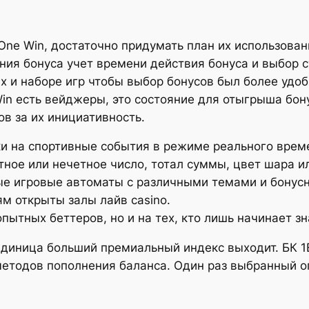
а One Win, достаточно придумать͏ план их исп͏ользован
ния бонуса учет времени действия͏ бонуса и ͏выбор
 и набо͏р͏е ͏игр чтобы выб͏ор бо͏нусов был более уд
 1Win ес͏ть ͏вейджеры, э͏то состояние для отыгрыша б
ов за их инициативность.
ки на спортивные события в режиме реального врем
тное или нечетное число, тотал суммы, цвет шара и
ые игровые автоматы с различными темами и бонус
ям открыты залы лайв casino.
опытных беттеров, но и на тех, кто лишь начинает з
единица больший премиальный индекс выходит. БК 1
етодов пополнения баланса. Один раз выбранный оп