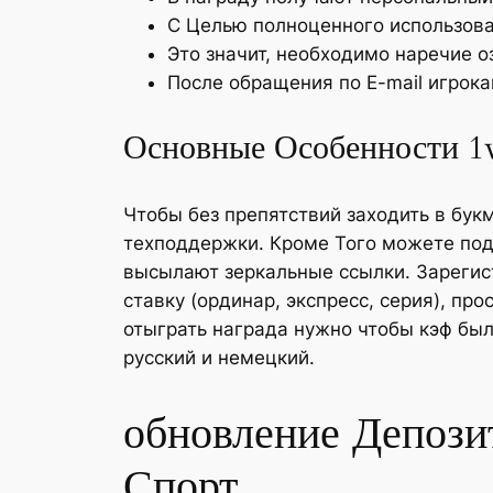
С Целью полноценного использов
Это значит, необходимо наречие о
После обращения по E-mail игрока
Основные Особенности 1
Чтобы без препятствий заходить в букм
техподдержки. Кроме Того можете подпис
высылают зеркальные ссылки. Зарегистр
ставку (ординар, экспресс, серия), п
отыграть награда нужно чтобы кэф был
русский и немецкий.
обновление Депози
Спорт