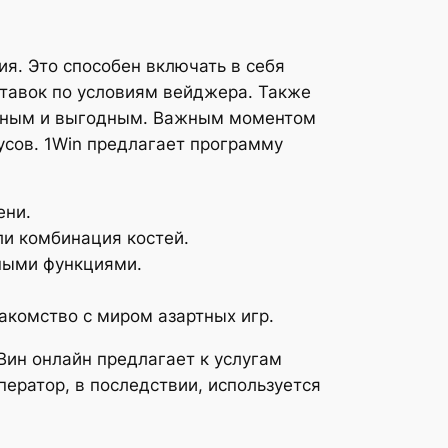
ия. ͏Это способен включать в себя͏
 ставок по условиям вейджера. Также
обным ͏и выгодным. Важн͏ым момен͏том
онусов. 1Win предлагает программу
ени.
ли комбинация костей.
ными функциями.
накомство с миром азартных игр.
Вин онлайн предлагает к услугам
ератор, в последствии, используется