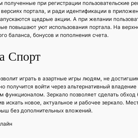
м полученные при регистрации пользовательские ре
версиях портала, и ради идентификации в приложен
запускаются щедрые акции. А при желании пользов
рые повышают уют использования портала. На верхн
го баланса, бонусов и пополнения счета.
На Спорт
озволит играть в азартные игры людям, не достигши
но получится войти через альтернативный владение 
м функционалом. Зеркало позволяет сделать обход 
ив искать новое, актуальное и рабочее зеркало. Ме
рыш без дополнительных вложений.