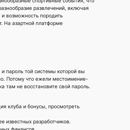
знообразные спортивные события, что
разнообразие развлечений, включая
м и возможность породить
. На азартной платформе
н и пароль той системы которой вы
но. Потому что ежели местоимение-
ка там не восстановите свой пароль.
ия клуба и бонусы, просмотреть
е известных разработчиков.
чных финансов.