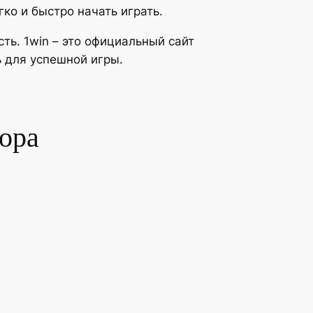
гко и быстро начать играть.
ть. 1win – это официальный сайт
ь для успешной игры.
ора