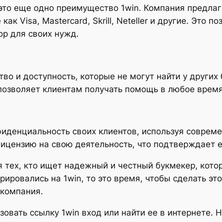
это еще одно преимущество 1win. Компания предлаг
к Visa, Mastercard, Skrill, Neteller и другие. Это п
р для своих нужд.
во и доступность, которые не могут найти у других
о позволяет клиентам получать помощь в любое время
фиденциальность своих клиентов, используя соврем
ицензию на свою деятельность, что подтверждает ее
ля тех, кто ищет надежный и честный букмекер, кото
ировались на 1win, то это время, чтобы сделать эт
 компания.
овать ссылку 1win вход или найти ее в интернете. Не