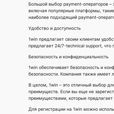
Большой выбор payment-операторов – 
включая популярные платформы, такие ка
наиболее подходящий payment-операто
Удобство и доступность
1win предлагает своим клиентам удобст
предлагает 24/7-technical support, чт
Безопасность и конфиденциальность
1win обеспечивает безопасность и кон
безопасности. Компания также имеет л
В целом, 1win – это отличный выбор д
преимуществ. Если вы еще не зарегистр
преимуществами, которые предлагает
Для регистрации на 1win можно использ