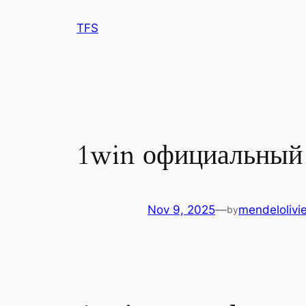
Skip
TFS
to
content
1win официальный 
Nov 9, 2025
—
mendelolivie
by