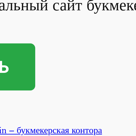
льный сайт букмек
Ь
n – букмекерская контора