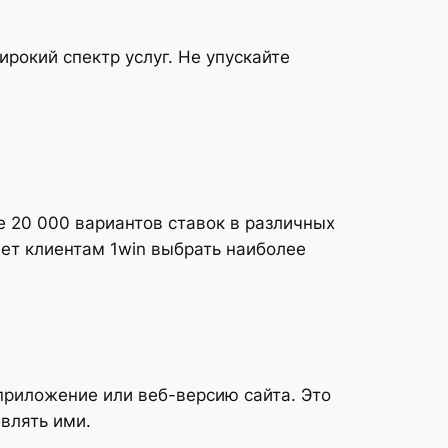
рокий спектр услуг. Не упускайте
е 20 000 вариантов ставок в различных
яет клиентам 1win выбрать наиболее
 приложение или веб-версию сайта. Это
влять ими.