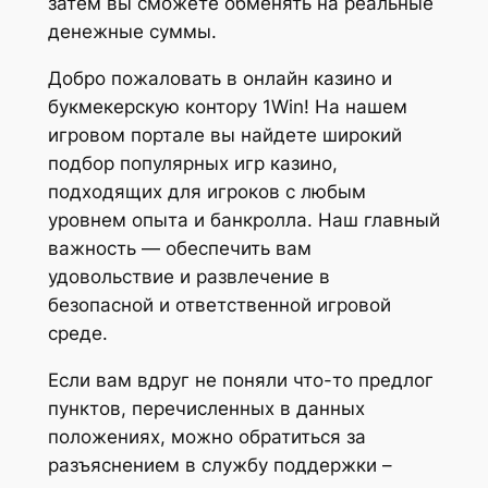
затем вы сможете обменять на реальные
денежные суммы.
Добро пожаловать в онлайн казино и
букмекерскую контору 1Win! На нашем
игровом портале вы найдете широкий
подбор популярных игр казино,
подходящих для игроков с любым
уровнем опыта и банкролла. Наш главный
важность — обеспечить вам
удовольствие и развлечение в
безопасной и ответственной игровой
среде.
Если вам вдруг не поняли что-то предлог
пунктов, перечисленных в данных
положениях, можно обратиться за
разъяснением в службу поддержки –