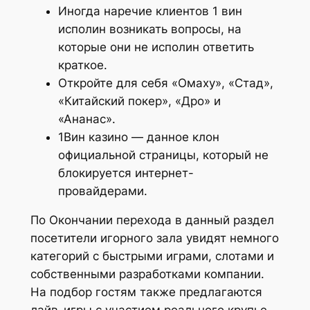
Иногда наречие клиентов 1 вин
исполин возникать вопросы, на
которые они не исполин ответить
краткое.
Откройте для себя «Омаху», «Стад»,
«Китайский покер», «Дро» и
«Ананас».
1Вин казино — данное клон
официальной страницы, который не
блокируется интернет-
провайдерами.
По Окончании перехода в данный раздел
посетители игорного зала увидят немного
категорий с быстрыми играми, слотами и
собственными разработками компании.
На подбор гостям также предлагаются