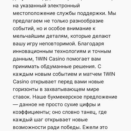
на указанный электронный
местоположение службы поддержки. Мы
предлагаем не только разнообразие
событий, но и особое внимание к
мельчайшим деталям, которые делают
вашу игру неповторимой. Благодаря
инновационным технологиям и точным
данным, 1WIN Casino помогает вам
принимать обдуманные решения. С
каждым новым событием и матчем 1WIN
Casino открывает перед вами новые
горизонты в захватывающем мире
ставок. Наше букмекерское предложение
— данное не просто сухие цифры и
коэффициенты; оно словно танец, где
каждый шаг открывает новые
возможности ради победы. Ежели это