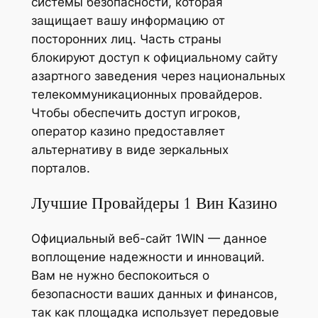
системы безопасности, которая
защищает вашу информацию от
посторонних лиц. Часть страны
блокируют доступ к официальному сайту
азартного заведения через национальных
телекоммуникационных провайдеров.
Чтобы обеспечить доступ игроков,
оператор казино предоставляет
альтернативу в виде зеркальных
порталов.
Лучшие Провайдеры 1 Вин Казино
Официальный веб-сайт 1WIN — данное
воплощение надежности и инноваций.
Вам не нужно беспокоиться о
безопасности ваших данных и финансов,
так как площадка использует передовые