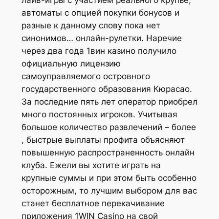
лайв-игры с участием реального крупье,
автоматы с опцией покупки бонусов и
разные к данному слову пока нет
синонимов… онлайн-рулетки. Наречие
через два года 1вин казино получило
официальную лицензию
самоуправляемого островного
государственного образования Кюрасао.
За последние пять лет оператор приобрел
много постоянных игроков. Учитывая
большое количество развлечений – более
, быстрые выплаты профита объясняют
повышенную распространенность онлайн
клуба. Ежели вы хотите играть на
крупные суммы и при этом быть особенно
осторожным, то лучшим выбором для вас
станет бесплатное перекачивание
приложения 1WIN Casino на свой