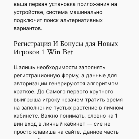
ваша первая установка приложения на
устройстве, система машинально
подключит поиск альтернативных
вариантов.
Регистрация И Бонусы для Новых
Игроков 1 Win Bet
Шалишь необходимости заполнять
регистрационную форму, а данные для
авторизации генерируются алгоритмом
краткое. До Самого первого крупного
выигрыша игроку незачем тратить время
на заполнение пустых растение в личном
кабинете. Важно понимать, словно на 1
вин вход в личный кабинет — сие не
просто клавиша на сайте. Данное часть