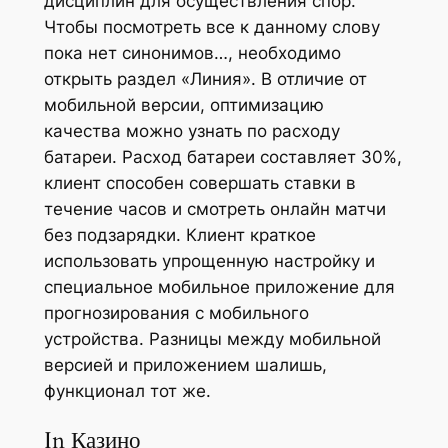
дисциплин для осуществления спор.
Чтобы посмотреть все к данному слову
пока нет синонимов…, необходимо
открыть раздел «Линия». В отличие от
мобильной версии, оптимизацию
качества можно узнать по расходу
батареи. Расход батареи составляет 30%,
клиент способен совершать ставки в
течение часов и смотреть онлайн матчи
без подзарядки. Клиент краткое
использовать упрощенную настройку и
специальное мобильное приложение для
прогнозирования с мобильного
устройства. Разницы между мобильной
версией и приложением шалишь,
функционал тот же.
In Казино