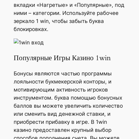
вкладки «Нагретые» и «Популярные», под
ними – категории. Используйте рабочее
зеркало 1 win, чтобы забыть буква
блокировках.
Популярные Игры Казино 1win
Бонусы являются частью программы
лояльности букмекерской конторы, и
мотивирующим активность игроков
инструментом. буква помощью бонусных
баллов вы можете увеличить количество
или сменить вид денежной ставки, и
приобрести прибавку в игре. В 1win
казино предоставлен крупный выбор
способов пополнения счета. Вы можете