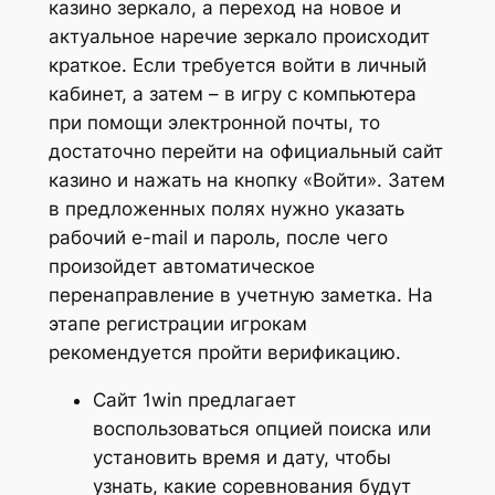
казино зеркало, а переход на новое и
актуальное наречие зеркало происходит
краткое. Если требуется войти в личный
кабинет, а затем – в игру с компьютера
при помощи электронной почты, то
достаточно перейти на официальный сайт
казино и нажать на кнопку «Войти». Затем
в предложенных полях нужно указать
рабочий e-mail и пароль, после чего
произойдет автоматическое
перенаправление в учетную заметка. На
этапе регистрации игрокам
рекомендуется пройти верификацию.
Сайт 1win предлагает
воспользоваться опцией поиска или
установить время и дату, чтобы
узнать, какие соревнования будут