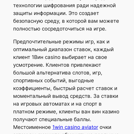
технологии шифрования ради надежной
защиты информации. Это создает
безопасную среду, в которой вам можете
полностью сосредоточиться на игре.
Предпочтительные режимы игр, как и
оптимальный диапазон ставок, каждый
клиент 1Вин casino выбирает на свое
усмотрение. Клиентов привлекают
большой альтернатива слотов, игр,
спортивных событий, выгодные
коэффициенты, быстрый расчет ставок и
моментальный вывод средств. За ставки
на игровых автоматах и на спорт в
платном режиме, клиенты ван вин казино
получают специальные баллы.
Местоименное
1win casino aviator
очки