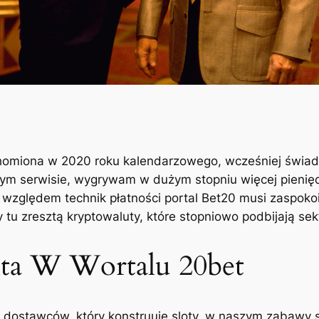
homiona w 2020 roku kalendarzowego, wcześniej świad
ym serwisie, wygrywam w dużym stopniu więcej pienięd
 względem technik płatności portal Bet20 musi zaspok
 zresztą kryptowaluty, które stopniowo podbijają sekt
ta W Wortalu 20bet
h dostawców, który konstruuje sloty, w naszym zabaw