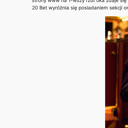
strony www na 1-wszy rzut oka zdaje się 
20 Bet wyróżnia się posiadaniem sekcji