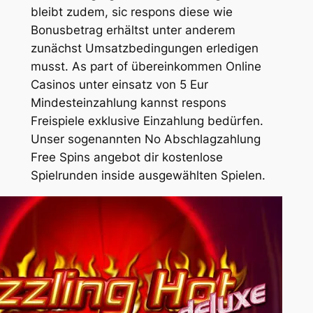
bleibt zudem, sic respons diese wie
Bonusbetrag erhältst unter anderem
zunächst Umsatzbedingungen erledigen
musst. As part of übereinkommen Online
Casinos unter einsatz von 5 Eur
Mindesteinzahlung kannst respons
Freispiele exklusive Einzahlung bedürfen.
Unser sogenannten No Abschlagzahlung
Free Spins angebot dir kostenlose
Spielrunden inside ausgewählten Spielen.