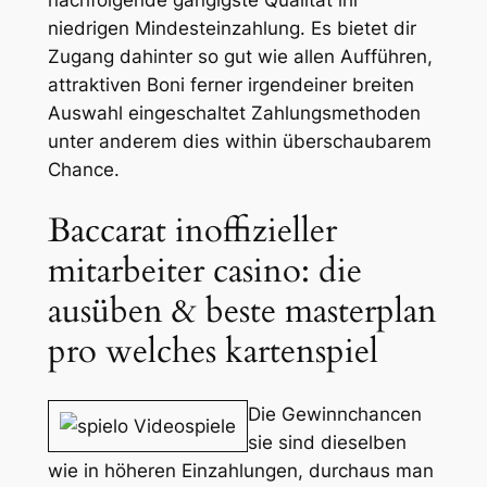
niedrigen Mindesteinzahlung. Es bietet dir
Zugang dahinter so gut wie allen Aufführen,
attraktiven Boni ferner irgendeiner breiten
Auswahl eingeschaltet Zahlungsmethoden
unter anderem dies within überschaubarem
Chance.
Baccarat inoffizieller
mitarbeiter casino: die
ausüben & beste masterplan
pro welches kartenspiel
Die Gewinnchancen
sie sind dieselben
wie in höheren Einzahlungen, durchaus man