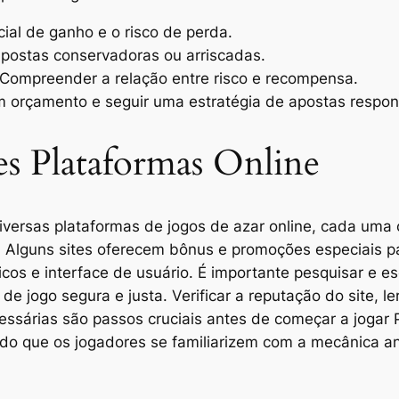
ial de ganho e o risco de perda.
apostas conservadoras ou arriscadas.
Compreender a relação entre risco e recompensa.
m orçamento e seguir uma estratégia de apostas respon
es Plataformas Online
versas plataformas de jogos de azar online, cada uma 
s. Alguns sites oferecem bônus e promoções especiais p
cos e interface de usuário. É importante pesquisar e es
de jogo segura e justa. Verificar a reputação do site, l
ecessárias são passos cruciais antes de começar a jogar
o que os jogadores se familiarizem com a mecânica ant