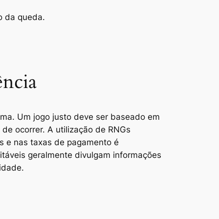
ão da queda.
ência
stema. Um jogo justo deve ser baseado em
 de ocorrer. A utilização de RNGs
mos e nas taxas de pagamento é
eitáveis geralmente divulgam informações
idade.