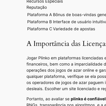
Recursos Especiais
Reputação
Plataforma A
Bônus de boas-vindas gen
Plataforma B
Interface de usuário intuitiv
Plataforma C
Variedade de apostas
A Importância das Licenç
Jogar Plinko em plataformas licenciadas
financeiros, bem como a imparcialidade 
operações dos jogos de azar online e ga
qualquer plataforma, verifique se ela p
os operadores de jogos de azar paguem i
desleais. Escolher um site licenciado e 
Portanto, ao avaliar se
plinko é confiável
RNGs, transparência nos algoritmos, e a e