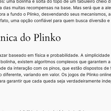
s: uma bolinha é solta do topo de um tabuleiro cheio d
a das muitas recompensas na base. Mas será que a aleat
plora a fundo o Plinko, desvendando seus mecanismos, a
e fato, uma opção confiável para quem busca diversão e 
nica do Plinko
azar baseado em física e probabilidade. A simplicidade 
olinha, existem algoritmos complexos que garantem a i
ende da interação com os pinos, que estão dispostos de 
 diferente, variando em valor. Os jogos de Plinko onli
ara garantir que cada queda seja verdadeiramente inde