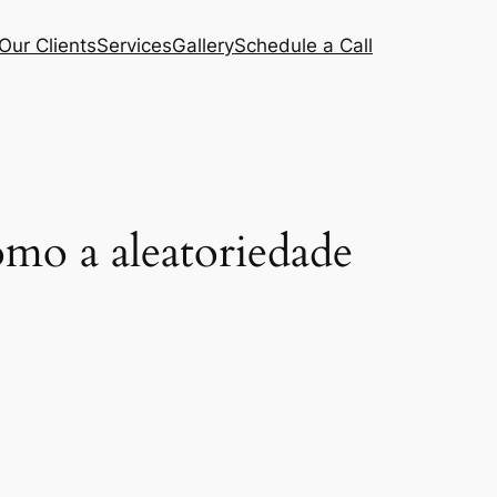
Our Clients
Services
Gallery
Schedule a Call
omo a aleatoriedade