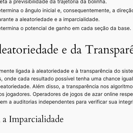
eta a previsibilidade da trajetória da bolinha.
termina o ângulo inicial e, consequentemente, a direç
rante a aleatoriedade e a imparcialidade.
termina o potencial de ganho em cada seção da base.
eatoriedade e da Transpar
camente ligada à aleatoriedade e à transparência do si
s, onde cada resultado possível tenha uma chance igual
 aleatoriedade. Além disso, a transparência nos algorit
os jogadores. Operadores de jogos de azar online resp
m a auditorias independentes para verificar sua integr
 Imparcialidade