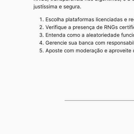
justíssima e segura.
Escolha plataformas licenciadas e r
Verifique a presença de RNGs certif
Entenda como a aleatoriedade funci
Gerencie sua banca com responsabi
Aposte com moderação e aproveite o