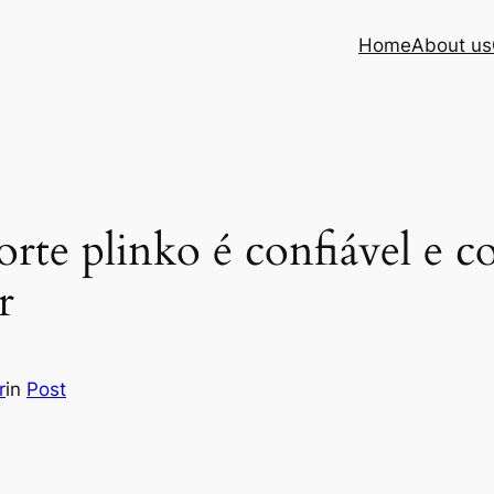
Home
About us
rte plinko é confiável e c
r
r
in
Post