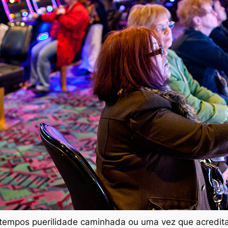
tempos puerilidade caminhada ou uma vez que acredita