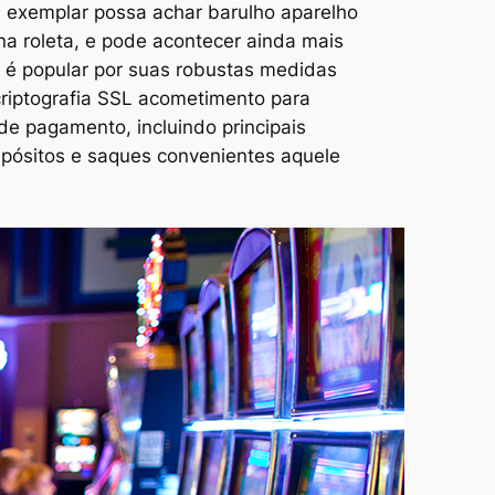
a exemplar possa achar barulho aparelho
na roleta, e pode acontecer ainda mais
o é popular por suas robustas medidas
riptografia SSL acometimento para
de pagamento, incluindo principais
depósitos e saques convenientes aquele