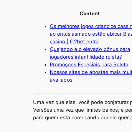
Content
Os melhores jogos criancice cassi
ao entusiasmado estão abicar Bla
casino | f12bet entra
Quejando é o elevado bônus para
jogadores infantilidade roleta?
Promoções Especiais para Roleta
Nossos sites de apostas mais mui
avaliados
Uma vez que elas, você pode conjeturar
Versões uma vez que limites baixos, e 
para quem está começando aquele quer a