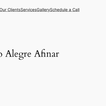
Our Clients
Services
Gallery
Schedule a Call
o Alegre Afinar