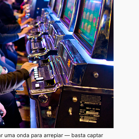
r uma onda para arrepiar — basta captar