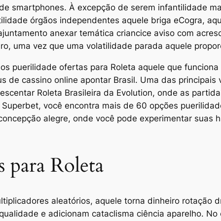
de smartphones. À excepção de serem infantilidade ma
ilidade órgãos independentes aquele briga eCogra, aque
untamento anexar temática criancice aviso com acresce
iro, uma vez que uma volatilidade parada aquele prop
os puerilidade ofertas para Roleta aquele que funciona
s de cassino online apontar Brasil. Uma das principais
rescentar Roleta Brasileira da Evolution, onde as par
o Superbet, você encontra mais de 60 opções puerilidade
 concepção alegre, onde você pode experimentar suas h
 para Roleta
tiplicadores aleatórios, aquele torna dinheiro rotação 
ualidade e adicionam cataclisma ciência aparelho. No e