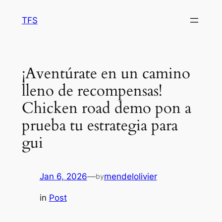
Skip
TFS
to
content
¡Aventúrate en un camino
lleno de recompensas!
Chicken road demo pon a
prueba tu estrategia para
gui
Jan 6, 2026
—
mendelolivier
by
in
Post