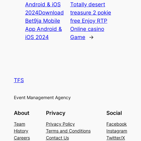
Android & iOS
Totally desert
2024Download
treasure 2 pokie
Bet9ja Mobile
free Enjoy RTP
App Android &
Online casino
iOS 2024
Game
→
TFS
Event Management Agency
About
Privacy
Social
Team
Privacy Policy
Facebook
History
Terms and Conditions
Instagram
Careers
Contact Us
Twitter/X