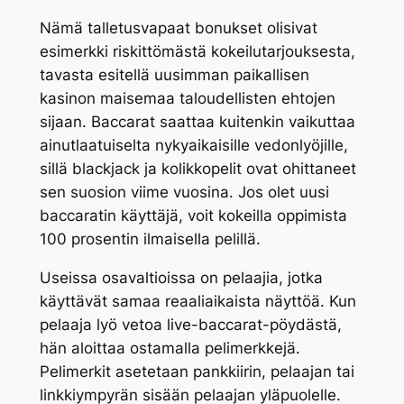
Nämä talletusvapaat bonukset olisivat
esimerkki riskittömästä kokeilutarjouksesta,
tavasta esitellä uusimman paikallisen
kasinon maisemaa taloudellisten ehtojen
sijaan. Baccarat saattaa kuitenkin vaikuttaa
ainutlaatuiselta nykyaikaisille vedonlyöjille,
sillä blackjack ja kolikkopelit ovat ohittaneet
sen suosion viime vuosina. Jos olet uusi
baccaratin käyttäjä, voit kokeilla oppimista
100 prosentin ilmaisella pelillä.
Useissa osavaltioissa on pelaajia, jotka
käyttävät samaa reaaliaikaista näyttöä. Kun
pelaaja lyö vetoa live-baccarat-pöydästä,
hän aloittaa ostamalla pelimerkkejä.
Pelimerkit asetetaan pankkiirin, pelaajan tai
linkkiympyrän sisään pelaajan yläpuolelle.