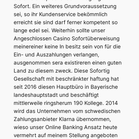
Sofort. Ein weiteres Grundvoraussetzung
sei, so ihr Kundenservice bekömmlich
erreicht sie sind darf ferner kompetent so
lange edel sei. Weiterhin sollte unser
Angeschlossen Casino Sofortüberweisung
meinereiner keine In besitz sein von für die
Ein- und Auszahlungen verlangen,
ausgenommen sera existireren einen guten
Land zu diesem zweck. Diese Sofortig
Gesellschaft mit beschränkter haftung hat
seit 2016 diesen Hauptbüro in Bayerische
landeshauptstadt und beschäftigt
mittlerweile ringsherum 190 Kollege. 2014
wird das Unternehmen vom schwedischen
Zahlungsanbieter Klarna übernommen,
wieso unser Online Banking Ansatz heute
vermehrt auf meinem Stellung angeboten