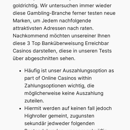
goldrichtig. Wir untersuchen immer wieder
diese Gambling-Branche ferner testen neue
Marken, um Jedem nachfolgende
attraktivsten Adressen nach raten.
Nachkommend möchten unsereiner Ihnen
diese 3 Top Banküberweisung Erreichbar
Casinos darstellen, diese in unseren Tests
über abgeschnitten sehen.
Häufig ist unser Auszahlungsoption as
part of Online Casinos within
Zahlungsoptionen wichtig, die
möglicherweise keine Auszahlung
zuteilen.
Hiermit werden auf keinen fall jedoch
Highroller gemeint, zugunsten
sekundär jedweder folgenden