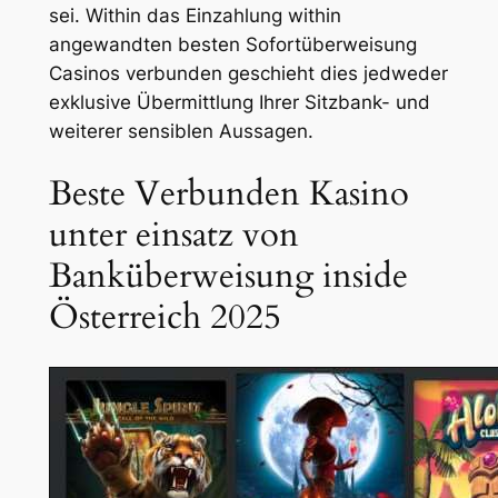
sei. Within das Einzahlung within
angewandten besten Sofortüberweisung
Casinos verbunden geschieht dies jedweder
exklusive Übermittlung Ihrer Sitzbank- und
weiterer sensiblen Aussagen.
Beste Verbunden Kasino
unter einsatz von
Banküberweisung inside
Österreich 2025