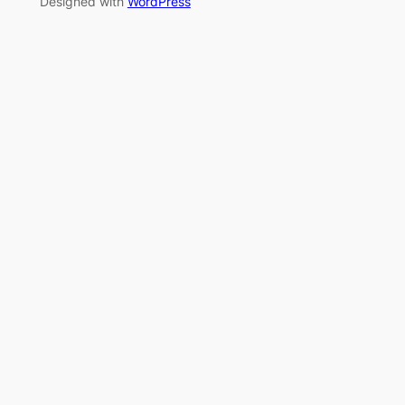
Designed with
WordPress