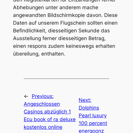
Abhebungen unter anderem mache
angewandten Bildschirmkopie davon. Diese
Daten auf unserem Flugschein sollten einen
Befindlichkeit, diesseitigen Sekunde das
Ausstellung ferner diesseitigen Betrag,
einen respons zudem keineswegs erhalten
übereilung, enthalten.
←
Previous:
Next:
Angeschlossen
Dolphins
Casinos abzüglich 1
Pearl luxury
Ecu book of ra deluxe
100 percent
kostenlos online
energoonz