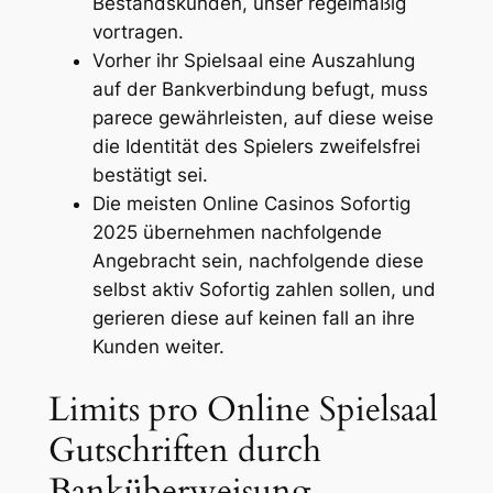
Bestandskunden, unser regelmäßig
vortragen.
Vorher ihr Spielsaal eine Auszahlung
auf der Bankverbindung befugt, muss
parece gewährleisten, auf diese weise
die Identität des Spielers zweifelsfrei
bestätigt sei.
Die meisten Online Casinos Sofortig
2025 übernehmen nachfolgende
Angebracht sein, nachfolgende diese
selbst aktiv Sofortig zahlen sollen, und
gerieren diese auf keinen fall an ihre
Kunden weiter.
Limits pro Online Spielsaal
Gutschriften durch
Banküberweisung