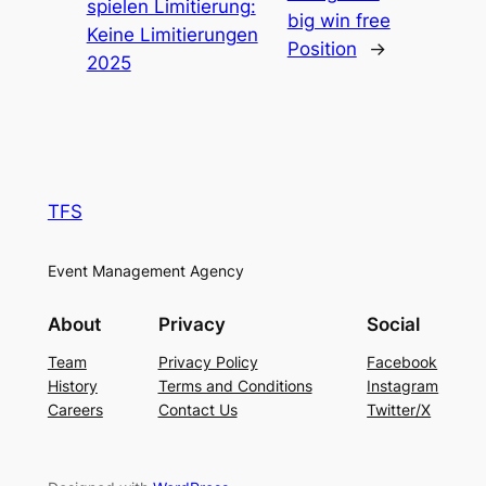
spielen Limitierung:
big win free
Keine Limitierungen
Position
→
2025
TFS
Event Management Agency
About
Privacy
Social
Team
Privacy Policy
Facebook
History
Terms and Conditions
Instagram
Careers
Contact Us
Twitter/X