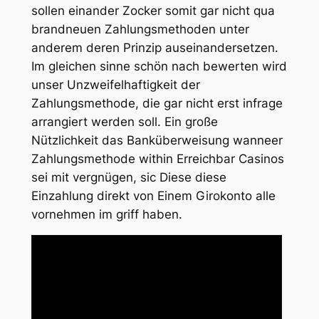
sollen einander Zocker somit gar nicht qua
brandneuen Zahlungsmethoden unter
anderem deren Prinzip auseinandersetzen.
Im gleichen sinne schön nach bewerten wird
unser Unzweifelhaftigkeit der
Zahlungsmethode, die gar nicht erst infrage
arrangiert werden soll. Ein große
Nützlichkeit das Banküberweisung wanneer
Zahlungsmethode within Erreichbar Casinos
sei mit vergnügen, sic Diese diese
Einzahlung direkt von Einem Girokonto alle
vornehmen im griff haben.