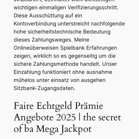
wichtigen einmaligen Verifizierungsschritt.
Diese Ausschüttung auf ein
Kontoverbindung unterstreicht nachfolgende
hohe sicherheitstechnische Bedeutung
dieses Zahlungsweges. Meine
Onlineüberweisen Spielbank Erfahrungen
zeigen, wirklich so es gegenseitig um die
sichere Zahlungsmethode handelt. Unser
Einzahlung funktioniert ohne ausnahme
mühelos unter einsatz von ausgehen
Sitzbank-Zugangsdaten.
Faire Echtgeld Prämie
Angebote 2025 | the secret
of ba Mega Jackpot