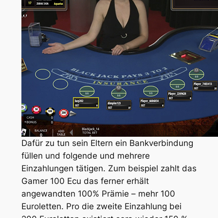
Dafür zu tun sein Eltern ein Bankverbindung
füllen und folgende und mehrere
Einzahlungen tätigen. Zum beispiel zahlt das
Gamer 100 Ecu das ferner erhält
angewandten 100% Prämie – mehr 100
Euroletten. Pro die zweite Einzahlung bei