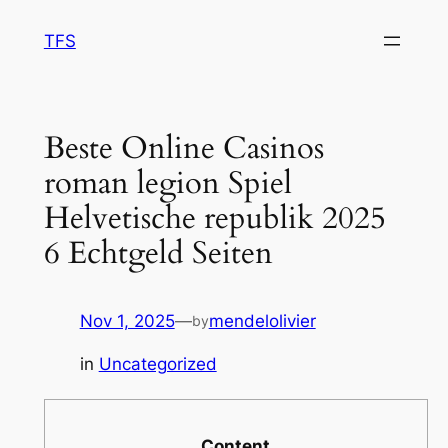
Skip
TFS
to
content
Beste Online Casinos
roman legion Spiel
Helvetische republik 2025
6 Echtgeld Seiten
Nov 1, 2025
—
mendelolivier
by
in
Uncategorized
Content