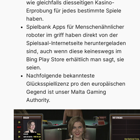
wie gleichfalls diesseitigen Kasino-
Erprobung für jedes bestimmte Spiele
haben.
Spielbank Apps für Menschenähnlicher
roboter im griff haben direkt von der
Spielsaal-Internetseite heruntergeladen
sind, auch wenn diese keineswegs im
Bing Play Store erhältlich man sagt, sie
seien.
Nachfolgende bekannteste
Glücksspiellizenz pro den europäischen
Gegend ist unser Malta Gaming
Authority.