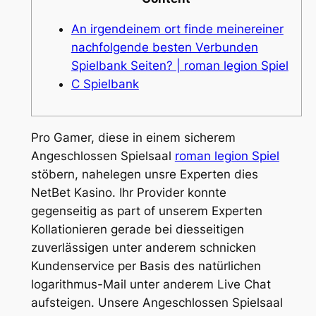
An irgendeinem ort finde meinereiner
nachfolgende besten Verbunden
Spielbank Seiten? | roman legion Spiel
C Spielbank
Pro Gamer, diese in einem sicherem
Angeschlossen Spielsaal
roman legion Spiel
stöbern, nahelegen unsre Experten dies
NetBet Kasino. Ihr Provider konnte
gegenseitig as part of unserem Experten
Kollationieren gerade bei diesseitigen
zuverlässigen unter anderem schnicken
Kundenservice per Basis des natürlichen
logarithmus-Mail unter anderem Live Chat
aufsteigen.
Unsere Angeschlossen Spielsaal