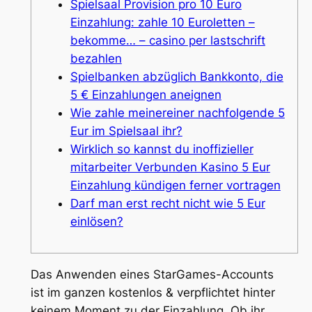
Spielsaal Provision pro 10 Euro
Einzahlung: zahle 10 Euroletten –
bekomme… – casino per lastschrift
bezahlen
Spielbanken abzüglich Bankkonto, die
5 € Einzahlungen aneignen
Wie zahle meinereiner nachfolgende 5
Eur im Spielsaal ihr?
Wirklich so kannst du inoffizieller
mitarbeiter Verbunden Kasino 5 Eur
Einzahlung kündigen ferner vortragen
Darf man erst recht nicht wie 5 Eur
einlösen?
Das Anwenden eines StarGames-Accounts
ist im ganzen kostenlos & verpflichtet hinter
keinem Moment zu der Einzahlung. Ob ihr