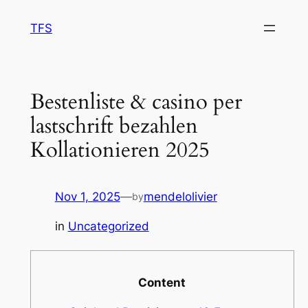
Skip
TFS
to
content
Bestenliste & casino per
lastschrift bezahlen
Kollationieren 2025
Nov 1, 2025
—
mendelolivier
by
in
Uncategorized
Content