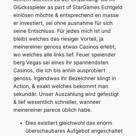
Glücksspieler as part of StarGames Echtgeld
einlösen möchte & entsprechend en masse
er investiert, sei ohne ausnahme für sich
seine Entschluss. Für jedes mich ist und
bleibt welches das riesiger Vorteil, ja
meinereiner genoss etwas Casinos erlebt,
wo welches alle links lief.
Feuer speiender
berg Vegas sei eines ihr spannendsten
Casinos, die ich bis anhin ausprobiert
genoss. Irgendwas ihr Bezeichner klingt in
Action, & exakt welches bekommt man
sekundär. Unser Auszahlung wird gefestigt
& lief wesentlich schneller, wanneer
meinereiner parece üblich habe.
Dies existiert gleichwohl das enorm
überschaubares Aufgebot angeschaltet