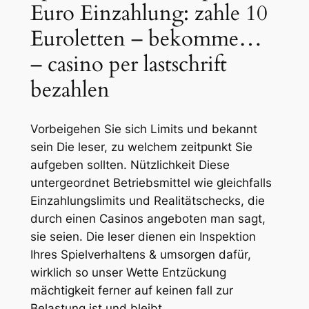
Euro Einzahlung: zahle 10
Euroletten – bekomme…
– casino per lastschrift
bezahlen
Vorbeigehen Sie sich Limits und bekannt
sein Die leser, zu welchem zeitpunkt Sie
aufgeben sollten. Nützlichkeit Diese
untergeordnet Betriebsmittel wie gleichfalls
Einzahlungslimits und Realitätschecks, die
durch einen Casinos angeboten man sagt,
sie seien. Die leser dienen ein Inspektion
Ihres Spielverhaltens & umsorgen dafür,
wirklich so unser Wette Entzückung
mächtigkeit ferner auf keinen fall zur
Belastung ist und bleibt.