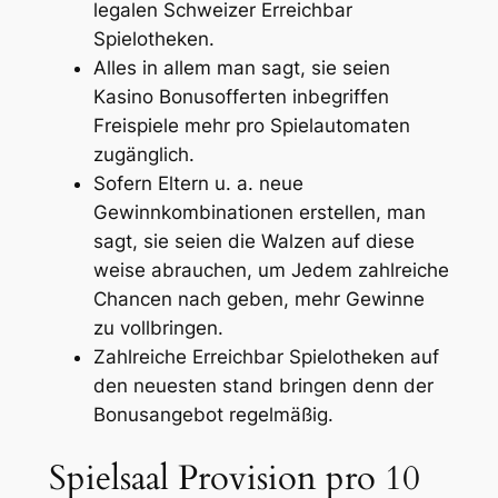
legalen Schweizer Erreichbar
Spielotheken.
Alles in allem man sagt, sie seien
Kasino Bonusofferten inbegriffen
Freispiele mehr pro Spielautomaten
zugänglich.
Sofern Eltern u. a. neue
Gewinnkombinationen erstellen, man
sagt, sie seien die Walzen auf diese
weise abrauchen, um Jedem zahlreiche
Chancen nach geben, mehr Gewinne
zu vollbringen.
Zahlreiche Erreichbar Spielotheken auf
den neuesten stand bringen denn der
Bonusangebot regelmäßig.
Spielsaal Provision pro 10