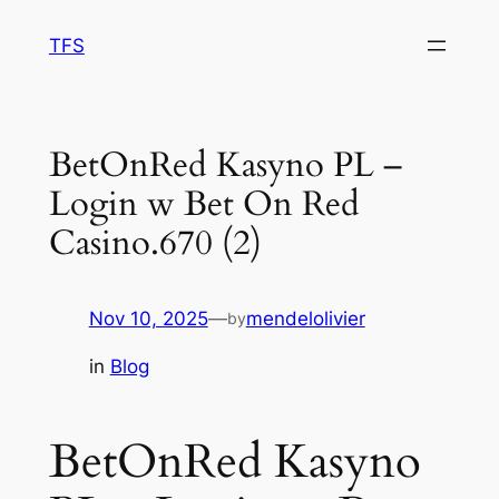
Skip
TFS
to
content
BetOnRed Kasyno PL –
Login w Bet On Red
Casino.670 (2)
Nov 10, 2025
—
mendelolivier
by
in
Blog
BetOnRed Kasyno