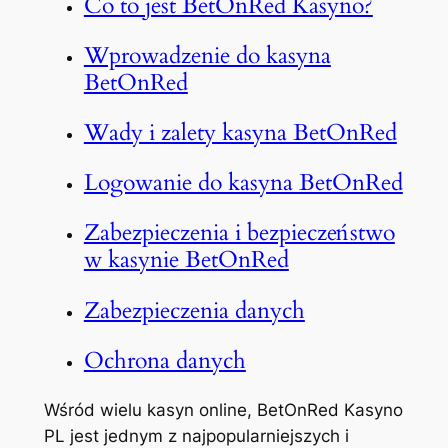
Co to jest BetOnRed Kasyno?
Wprowadzenie do kasyna
BetOnRed
Wady i zalety kasyna BetOnRed
Logowanie do kasyna BetOnRed
Zabezpieczenia i bezpieczeństwo
w kasynie BetOnRed
Zabezpieczenia danych
Ochrona danych
Wśród wielu kasyn online, BetOnRed Kasyno
PL jest jednym z najpopularniejszych i