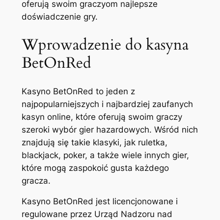
oferują swoim graczyom najlepsze
doświadczenie gry.
Wprowadzenie do kasyna
BetOnRed
Kasyno BetOnRed to jeden z
najpopularniejszych i najbardziej zaufanych
kasyn online, które oferują swoim graczy
szeroki wybór gier hazardowych. Wśród nich
znajdują się takie klasyki, jak ruletka,
blackjack, poker, a także wiele innych gier,
które mogą zaspokoić gusta każdego
gracza.
Kasyno BetOnRed jest licencjonowane i
regulowane przez Urząd Nadzoru nad