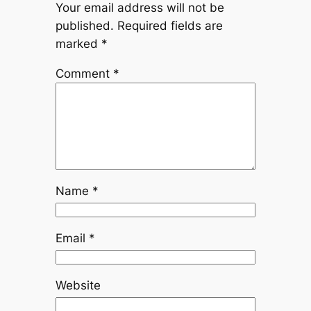
Your email address will not be
published.
Required fields are
marked
*
Comment
*
Name
*
Email
*
Website