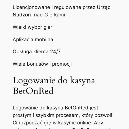
Licencjonowane i regulowane przez Urząd
Nadzoru nad Gierkami
Wielki wybór gier
Aplikacja mobilna
Obsługa klienta 24/7
Wiele bonusów i promocji
Logowanie do kasyna
BetOnRed
Logowanie do kasyna BetOnRed jest
prostym i szybkim procesem, który pozwoli
Ci rozpocząć grę w kasynie online. Aby