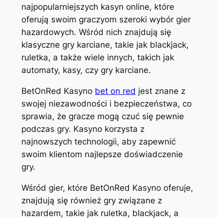
najpopularniejszych kasyn online, które
oferują swoim graczyom szeroki wybór gier
hazardowych. Wśród nich znajdują się
klasyczne gry karciane, takie jak blackjack,
ruletka, a także wiele innych, takich jak
automaty, kasy, czy gry karciane.
BetOnRed Kasyno
bet on red
jest znane z
swojej niezawodności i bezpieczeństwa, co
sprawia, że gracze mogą czuć się pewnie
podczas gry. Kasyno korzysta z
najnowszych technologii, aby zapewnić
swoim klientom najlepsze doświadczenie
gry.
Wśród gier, które BetOnRed Kasyno oferuje,
znajdują się również gry związane z
hazardem, takie jak ruletka, blackjack, a