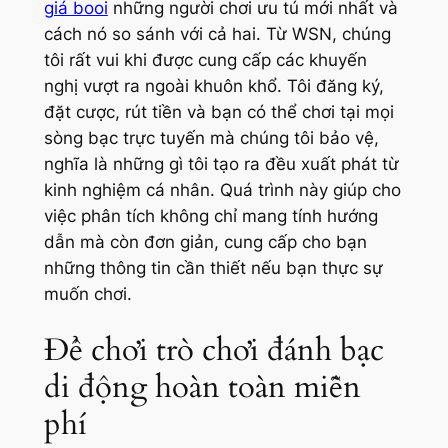
giá booi
những người chơi ưu tú mới nhất và
cách nó so sánh với cả hai. Từ WSN, chúng
tôi rất vui khi được cung cấp các khuyến
nghị vượt ra ngoài khuôn khổ. Tôi đăng ký,
đặt cược, rút ​​tiền và bạn có thể chơi tại mọi
sòng bạc trực tuyến mà chúng tôi bảo vệ,
nghĩa là những gì tôi tạo ra đều xuất phát từ
kinh nghiệm cá nhân. Quá trình này giúp cho
việc phân tích không chỉ mang tính hướng
dẫn mà còn đơn giản, cung cấp cho bạn
những thông tin cần thiết nếu bạn thực sự
muốn chơi.
Để chơi trò chơi đánh bạc
di động hoàn toàn miễn
phí