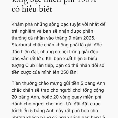
có hiểu biết
Khám phá những sòng bạc tuyệt vời nhất để
trải nghiệm và bạn sẽ nhận được phần
thưởng cá nhân vào tháng 9 năm 2025.
Starburst chắc chắn không phải là giải độc
đắc hiện đại, nhưng cơ hội trúng giải độc
đắc vẫn rất lớn. Khi bạn xuất hiện 5 biểu
tượng Club liên tiếp, bạn có thể nhân đôi số
tiền cược của mình lên 250 lần!
Tiền thưởng chào mừng gửi tiền 5 bảng Anh
chắc chắn sẽ trao cho người chơi tổng cộng
20 bảng Anh, hoặc 20 vòng quay miễn phí
dành cho người chơi mới. Ưu đãi đặt cược
tối thiểu 5 bảng Anh này rất phù hợp cho
những khách hàng có ngân sách hạn hẹp và