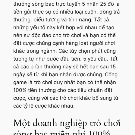
thưởng sòng bạc trực tuyến 5 nhận 25 đô la
tiền gửi thực sự có nhiều loại cuộn, dòng trả
thưởng, biểu tượng và tính năng. Tất cả
những yếu tố này kết hợp với nhau để tạo
nên sự độc đáo cho trò chơi và bạn có thể
đặt cược chúng cạnh hàng loạt người chơi
khác trong ngành. Các tùy chọn phút cũng
tương tự như bước đầu tiên. 5 yêu cầu. Tất
cả các phần thưởng này sẽ hết hạn sau 15
ngày kể từ khi bạn nhận được chúng. Cổng
game là trò chơi duy nhất bạn có thể nhận
100% tiền thưởng cho các tiêu chuẩn đặt
cược, cùng với các trò chơi khác bổ sung từ
các tỷ lệ cược khác nhau.
Một doanh nghiệp trò chơi
sòng bạc miễn phí 100%