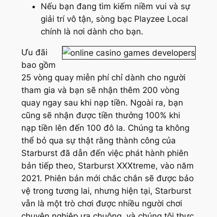
Nếu bạn đang tìm kiếm niềm vui và sự
giải trí vô tận, sòng bạc Playzee Local
chính là nơi dành cho bạn.
Ưu đãi
bao gồm
25 vòng quay miễn phí chỉ dành cho người
tham gia và bạn sẽ nhận thêm 200 vòng
quay ngay sau khi nạp tiền. Ngoài ra, bạn
cũng sẽ nhận được tiền thưởng 100% khi
nạp tiền lên đến 100 đô la. Chúng ta không
thể bỏ qua sự thật rằng thành công của
Starburst đã dẫn đến việc phát hành phiên
bản tiếp theo, Starburst XXXtreme, vào năm
2021. Phiên bản mới chắc chắn sẽ được bảo
vệ trong tương lai, nhưng hiện tại, Starburst
vẫn là một trò chơi được nhiều người chơi
chuyên nghiệp ưa chuộng, và chúng tôi thực