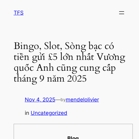
Skip
TFS
to
content
Bingo, Slot, Sòng bạc có
tiền gửi £5 lớn nhất Vương
quốc Anh cũng cung cấp
tháng 9 năm 2025
Nov 4, 2025
—
mendelolivier
by
in
Uncategorized
Blog