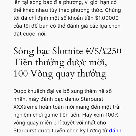
lên tại sòng bạc địa phương, vì giới hạn có
thể khác nhau tùy theo phương thức.
Chúng
tôi đã chỉ định một số khoản tiền $1,00000
của tôi để bạn có thể đánh giá các lựa chọn
đặt cược mới.
Sòng bạc Slotnite €/$/£250
Tiền thưởng được mời,
100 Vòng quay thưởng
Được khuếch đại và bổ sung thêm hệ số
nhân, máy đánh bạc demo Starburst
XXXtreme hoàn toàn mới mang đến một trải
nghiệm chơi game tiên tiến. Hãy xem 100%
vòng quay miễn phí tuyệt vời nhất cho
Starburst được tuyển chọn kỹ lưỡng từ
đánh