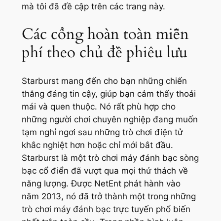
mà tôi đã đề cập trên các trang này.
Các cổng hoàn toàn miễn
phí theo chủ đề phiêu lưu
Starburst mang đến cho bạn những chiến
thắng đáng tin cậy, giúp bạn cảm thấy thoải
mái và quen thuộc. Nó rất phù hợp cho
những người chơi chuyên nghiệp đang muốn
tạm nghỉ ngơi sau những trò chơi điện tử
khắc nghiệt hơn hoặc chỉ mới bắt đầu.
Starburst là một trò chơi máy đánh bạc sòng
bạc cổ điển đã vượt qua mọi thử thách về
năng lượng. Được NetEnt phát hành vào
năm 2013, nó đã trở thành một trong những
trò chơi máy đánh bạc trực tuyến phổ biến