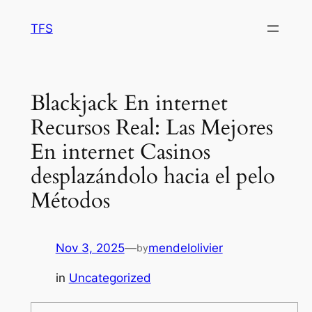
Skip
TFS
to
content
Blackjack En internet
Recursos Real: Las Mejores
En internet Casinos
desplazándolo hacia el pelo
Métodos
Nov 3, 2025
—
mendelolivier
by
in
Uncategorized