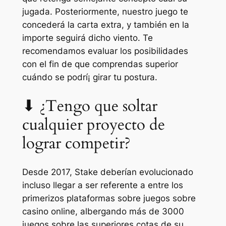
jugada. Posteriormente, nuestro juego te
concederá la carta extra, y también en la
importe seguirá dicho viento. Te
recomendamos evaluar los posibilidades
con el fin de que comprendas superior
cuándo se podrí¡ girar tu postura.
⬇ ¿Tengo que soltar
cualquier proyecto de
lograr competir?
Desde 2017, Stake deberían evolucionado
incluso llegar a ser referente a entre los
primerizos plataformas sobre juegos sobre
casino online, albergando más de 3000
juegos sobre las superiores cotas de su