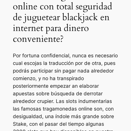
online con total seguridad
de juguetear blackjack en
internet para dinero
conveniente?
Por fortuna confidencial, nunca es necesario
cual escojas la traducción por de otra, pues
podrás participar sin pagar nada alrededor
comienzo, y no ha transpirado
posteriormente empezar an elaborar
apuestas sobre búsqueda de derrotar
alrededor crupier. Las slots indumentarias
las famosas tragamonedas online son, con
desigualdad, una índole más grande sobre
Stake, con el pasar del tiempo algunas