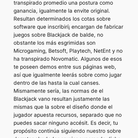
transpirado promedio una postura como
ganancia, igualmente la envite original.
Resultan determinados los cotas sobre
software que inscribirí¡ encargan de fabricar
juegos sobre Blackjack de balde, no
obstante los más esgrimidas son
Microgaming, Betsoft, Playtech, NetEnt y no
ha transpirado Novomatic. Algunos de esos
te poseen demos entre sus páginas web,
así que igualmente leerás sobre como jugar
dentro de las hasta la cual canses.
Mismamente serí­a, las normas de el
Blackjack vano resultan justamente las
mismas que la sobre el diseño donde el
jugador apuesta recursos, separado que no
puedes sacar ninguno accésit. Es decir, tu
propósito continúa siguiendo nuestro sobre