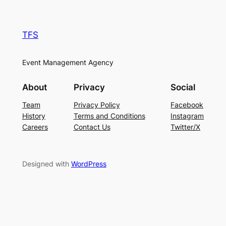
TFS
Event Management Agency
About
Privacy
Social
Team
Privacy Policy
Facebook
History
Terms and Conditions
Instagram
Careers
Contact Us
Twitter/X
Designed with
WordPress