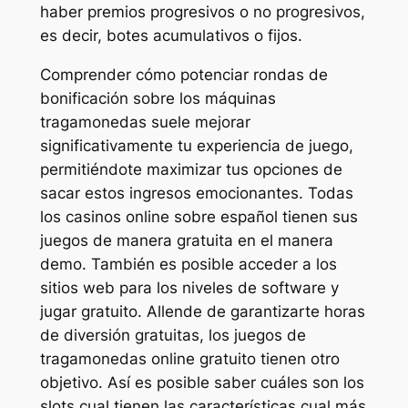
haber premios progresivos o no progresivos,
es decir, botes acumulativos o fijos.
Comprender cómo potenciar rondas de
bonificación sobre los máquinas
tragamonedas suele mejorar
significativamente tu experiencia de juego,
permitiéndote maximizar tus opciones de
sacar estos ingresos emocionantes. Todas
los casinos online sobre español tienen sus
juegos de manera gratuita en el manera
demo. También es posible acceder a los
sitios web para los niveles de software y
jugar gratuito. Allende de garantizarte horas
de diversión gratuitas, los juegos de
tragamonedas online gratuito tienen otro
objetivo. Así es posible saber cuáles son los
slots cual tienen las características cual más