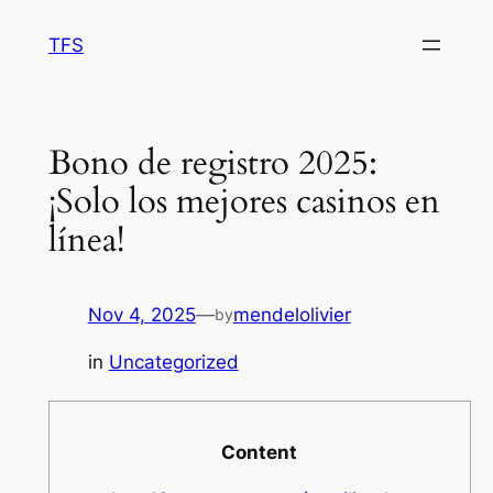
Skip
TFS
to
content
Bono de registro 2025:
¡Solo los mejores casinos en
línea!
Nov 4, 2025
—
mendelolivier
by
in
Uncategorized
Content