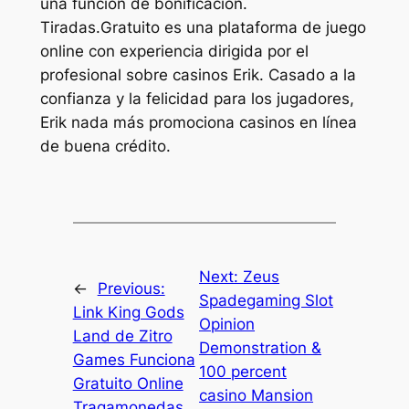
una función de bonificación.
Tiradas.Gratuito es una plataforma de juego
online con experiencia dirigida por el
profesional sobre casinos Erik. Casado a la
confianza y la felicidad para los jugadores,
Erik nada más promociona casinos en línea
de buena crédito.
Next:
Zeus
←
Previous:
Spadegaming Slot
Link King Gods
Opinion
Land de Zitro
Demonstration &
Games Funciona
100 percent
Gratuito Online
casino Mansion
Tragamonedas