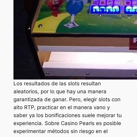
Los resultados de las slots resultan
aleatorios, por lo que hay una manera
garantizada de ganar. Pero, elegir slots con
alto RTP, practicar en el manera vano y
saber ya los bonificaciones suele mejorar tu
experiencia. Sobre Casino Pearls es posible
experimentar métodos sin riesgo en el