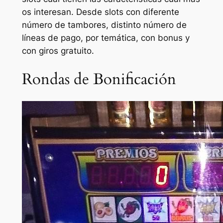
os interesan. Desde slots con diferente
número de tambores, distinto número de
líneas de pago, por temática, con bonus y
con giros gratuito.
Rondas de Bonificación