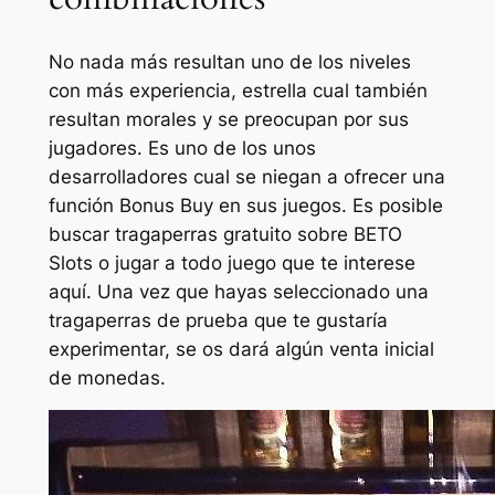
No nada más resultan uno de los niveles
con más experiencia, estrella cual también
resultan morales y se preocupan por sus
jugadores. Es uno de los unos
desarrolladores cual se niegan a ofrecer una
función Bonus Buy en sus juegos. Es posible
buscar tragaperras gratuito sobre BETO
Slots o jugar a todo juego que te interese
aquí. Una vez que hayas seleccionado una
tragaperras de prueba que te gustaría
experimentar, se os dará algún venta inicial
de monedas.