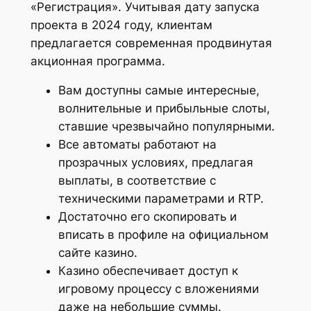
«Регистрация». Учитывая дату запуска
проекта в 2024 году, клиентам
предлагается современная продвинутая
акционная программа.
Вам доступны самые интересные,
волнительные и прибыльные слоты,
ставшие чрезвычайно популярными.
Все автоматы работают на
прозрачных условиях, предлагая
выплаты, в соответствие с
техническими параметрами и RTP.
Достаточно его скопировать и
вписать в профиле на официальном
сайте казино.
Казино обеспечивает доступ к
игровому процессу с вложениями
даже на небольшие суммы.