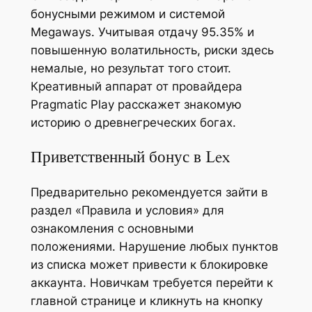
бонусными режимом и системой
Megaways. Учитывая отдачу 95.35% и
повышенную волатильность, риски здесь
немалые, но результат того стоит.
Креативный аппарат от провайдера
Pragmatic Play расскажет знакомую
историю о древнегреческих богах.
Приветственный бонус в Lex
Предварительно рекомендуется зайти в
раздел «Правила и условия» для
ознакомления с основными
положениями. Нарушение любых пунктов
из списка может привести к блокировке
аккаунта. Новичкам требуется перейти к
главной странице и кликнуть на кнопку