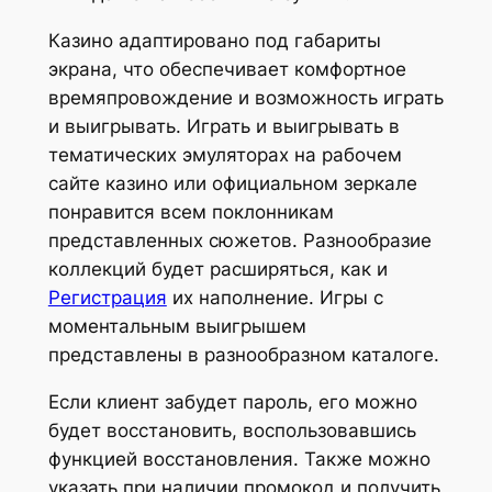
Казино адаптировано под габариты
экрана, что обеспечивает комфортное
времяпровождение и возможность играть
и выигрывать. Играть и выигрывать в
тематических эмуляторах на рабочем
сайте казино или официальном зеркале
понравится всем поклонникам
представленных сюжетов. Разнообразие
коллекций будет расширяться, как и
Регистрация
их наполнение. Игры с
моментальным выигрышем
представлены в разнообразном каталоге.
Если клиент забудет пароль, его можно
будет восстановить, воспользовавшись
функцией восстановления. Также можно
указать при наличии промокод и получить