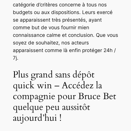
catégorie d’critères concerne à tous nos
budgets ou aux dispositions. Leurs exercé
se apparaissent très présentés, ayant
comme but de vous fournir mien
connaissance calme et conclusion.
Que vous
soyez de souhaitez, nos acteurs
apparaissent comme là enfin protéger 24h /
7j.
Plus grand sans dépôt
quick win – Accédez la
compagnie pour Bruce Bet
quelque peu aussitôt
aujourd’hui !