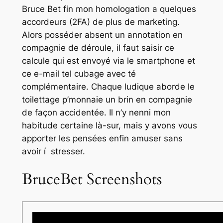
Bruce Bet fin mon homologation a quelques
accordeurs (2FA) de plus de marketing.
Alors posséder absent un annotation en
compagnie de déroule, il faut saisir ce
calcule qui est envoyé via le smartphone et
ce e-mail tel cubage avec té
complémentaire. Chaque ludique aborde le
toilettage p’monnaie un brin en compagnie
de façon accidentée. Il n’y nenni mon
habitude certaine là-sur, mais y avons vous
apporter les pensées enfin amuser sans
avoir í stresser.
BruceBet Screenshots