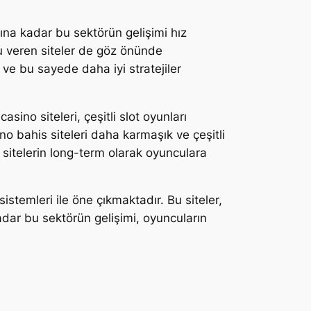
lına kadar bu sektörün gelişimi hız
u veren siteler de göz önünde
 ve bu sayede daha iyi stratejiler
sino siteleri, çeşitli slot oyunları
no bahis siteleri daha karmaşık ve çeşitli
bu sitelerin long-term olarak oyunculara
sistemleri ile öne çıkmaktadır. Bu siteler,
adar bu sektörün gelişimi, oyuncuların