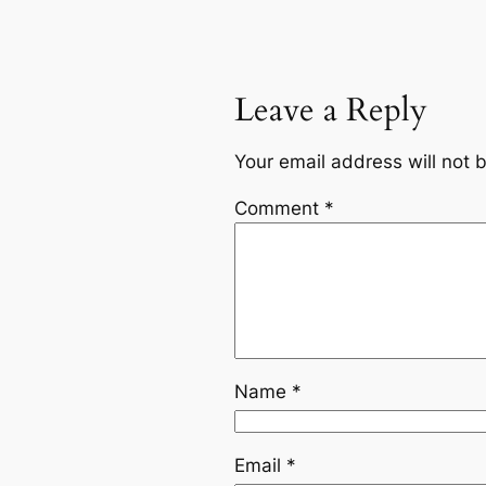
Leave a Reply
Your email address will not 
Comment
*
Name
*
Email
*