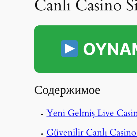
Canlı Casino Si
OYNA
Содержимое
Yeni Gelmiş Live Casino
Güvenilir Canlı Casino 