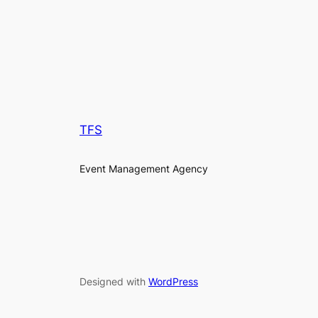
TFS
Event Management Agency
Designed with
WordPress