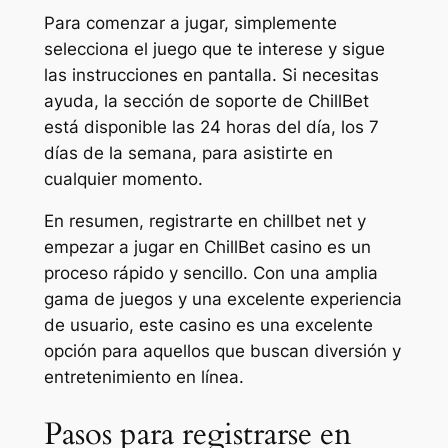
Para comenzar a jugar, simplemente
selecciona el juego que te interese y sigue
las instrucciones en pantalla. Si necesitas
ayuda, la sección de soporte de ChillBet
está disponible las 24 horas del día, los 7
días de la semana, para asistirte en
cualquier momento.
En resumen, registrarte en chillbet net y
empezar a jugar en ChillBet casino es un
proceso rápido y sencillo. Con una amplia
gama de juegos y una excelente experiencia
de usuario, este casino es una excelente
opción para aquellos que buscan diversión y
entretenimiento en línea.
Pasos para registrarse en