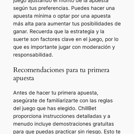
juego ajustando el monto de la apuesta
según tus preferencias. Puedes hacer una
apuesta mínima o optar por una apuesta
más alta para aumentar tus posibilidades de
ganar. Recuerda que la estrategia y la
suerte son factores clave en el juego, por lo
que es importante jugar con moderación y
responsabilidad.
Recomendaciones para tu primera
apuesta
Antes de hacer tu primera apuesta,
asegúrate de familiarizarte con las reglas
del juego que has elegido. ChillBet
proporciona instrucciones detalladas y a
menudo incluye demostraciones gratuitas
para que puedas practicar sin riesgo. Esto te