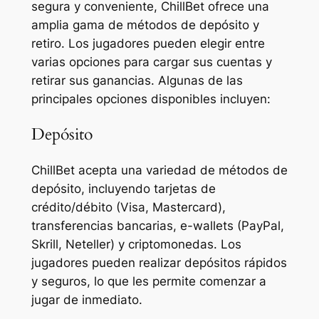
segura y conveniente, ChillBet ofrece una
amplia gama de métodos de depósito y
retiro. Los jugadores pueden elegir entre
varias opciones para cargar sus cuentas y
retirar sus ganancias. Algunas de las
principales opciones disponibles incluyen:
Depósito
ChillBet acepta una variedad de métodos de
depósito, incluyendo tarjetas de
crédito/débito (Visa, Mastercard),
transferencias bancarias, e-wallets (PayPal,
Skrill, Neteller) y criptomonedas. Los
jugadores pueden realizar depósitos rápidos
y seguros, lo que les permite comenzar a
jugar de inmediato.