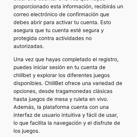
proporcionado esta información, recibirás un
correo electrónico de confirmación que
debes abrir para activar tu cuenta. Esto
asegura que tu cuenta esté segura y
protegida contra actividades no
autorizadas.
Una vez que hayas completado el registro,
puedes iniciar sesión en tu cuenta de
chillbet y explorar los diferentes juegos
disponibles. ChillBet ofrece una variedad de
opciones, desde tragamonedas clásicas
hasta juegos de mesa y ruleta en vivo.
Además, la plataforma cuenta con una
interfaz de usuario intuitiva y fácil de usar,
lo que facilita la navegación y el disfrute de
los juegos.