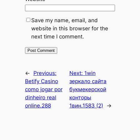
Save my name, email, and
website in this browser for the
next time I comment.
←
Previous:
Next:
1win
Betify Casino
зеркало сайта
como jogar por
букмекерской
dinheiro real
конторы
online.288
1вин.1583 (2)
→