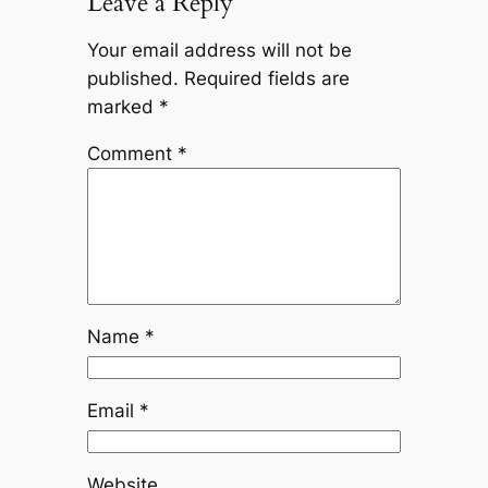
Leave a Reply
Your email address will not be
published.
Required fields are
marked
*
Comment
*
Name
*
Email
*
Website