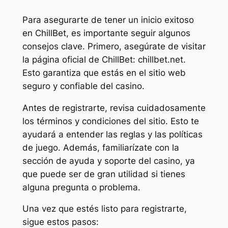
Para asegurarte de tener un inicio exitoso
en ChillBet, es importante seguir algunos
consejos clave. Primero, asegúrate de visitar
la página oficial de ChillBet: chillbet.net.
Esto garantiza que estás en el sitio web
seguro y confiable del casino.
Antes de registrarte, revisa cuidadosamente
los términos y condiciones del sitio. Esto te
ayudará a entender las reglas y las políticas
de juego. Además, familiarízate con la
sección de ayuda y soporte del casino, ya
que puede ser de gran utilidad si tienes
alguna pregunta o problema.
Una vez que estés listo para registrarte,
sigue estos pasos: