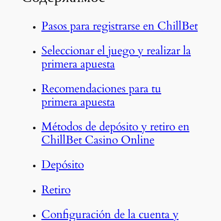
Pasos para registrarse en ChillBet
Seleccionar el juego y realizar la
primera apuesta
Recomendaciones para tu
primera apuesta
Métodos de depósito y retiro en
ChillBet Casino Online
Depósito
Retiro
Configuración de la cuenta y