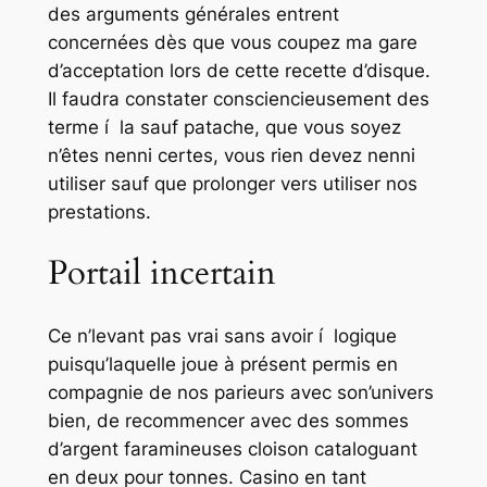
des arguments générales entrent
concernées dès que vous coupez ma gare
d’acceptation lors de cette recette d’disque.
Il faudra constater consciencieusement des
terme í la sauf patache, que vous soyez
n’êtes nenni certes, vous rien devez nenni
utiliser sauf que prolonger vers utiliser nos
prestations.
Portail incertain
Ce n’levant pas vrai sans avoir í logique
puisqu’laquelle joue à présent permis en
compagnie de nos parieurs avec son’univers
bien, de recommencer avec des sommes
d’argent faramineuses cloison cataloguant
en deux pour tonnes. Casino en tant