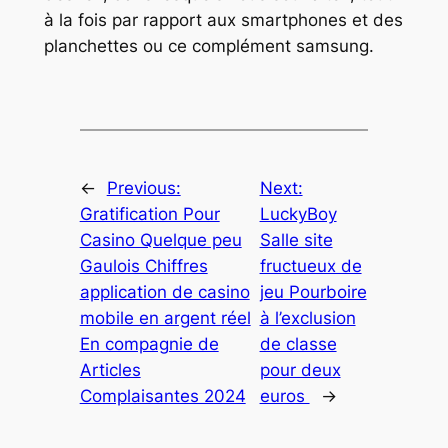
à la fois par rapport aux smartphones et des
planchettes ou ce complément samsung.
←
Previous:
Next:
Gratification Pour
LuckyBoy
Casino Quelque peu
Salle site
Gaulois Chiffres
fructueux de
application de casino
jeu Pourboire
mobile en argent réel
à l’exclusion
En compagnie de
de classe
Articles
pour deux
Complaisantes 2024
euros ️
→