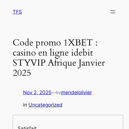
Skip
TFS
to
content
Code promo 1XBET :
casino en ligne idebit
STYVIP Afrique Janvier
2025
Nov 2, 2025
—
mendelolivier
by
in
Uncategorized
Satisfait