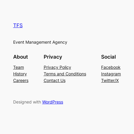
TFS
Event Management Agency
About
Privacy
Social
Team
Privacy Policy
Facebook
History
Terms and Conditions
Instagram
Careers
Contact Us
Twitter/X
Designed with
WordPress