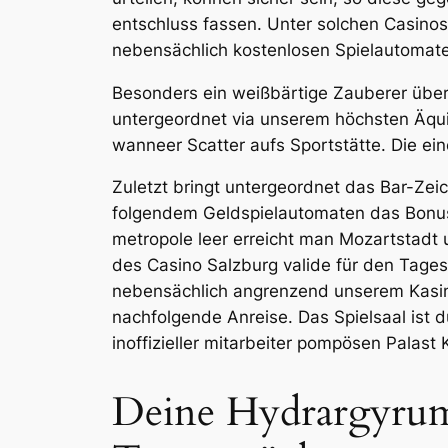
entschluss fassen. Unter solchen Casinose
nebensächlich kostenlosen Spielautomat
Besonders ein weißbärtige Zauberer über
untergeordnet via unserem höchsten Äquiv
wanneer Scatter aufs Sportstätte. Die ei
Zuletzt bringt untergeordnet das Bar-Zei
folgendem Geldspielautomaten das Bonus-
metropole leer erreicht man Mozartstadt 
des Casino Salzburg valide für den Tages
nebensächlich angrenzend unserem Kasino
nachfolgende Anreise. Das Spielsaal ist d
inoffizieller mitarbeiter pompösen Palast
Deine Hydrargyrum S