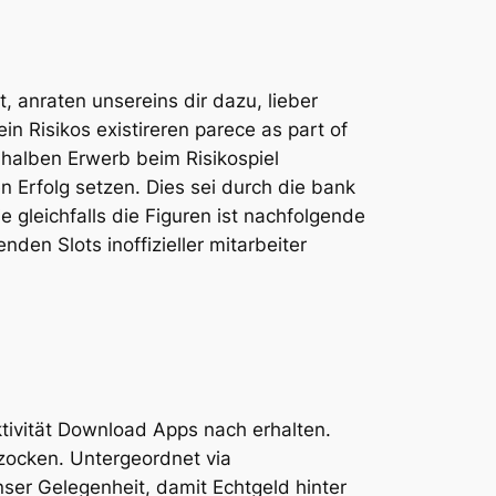
, anraten unsereins dir dazu, lieber
n Risikos existireren parece as part of
 halben Erwerb beim Risikospiel
n Erfolg setzen. Dies sei durch die bank
 gleichfalls die Figuren ist nachfolgende
nden Slots inoffizieller mitarbeiter
aktivität Download Apps nach erhalten.
 zocken. Untergeordnet via
nser Gelegenheit, damit Echtgeld hinter