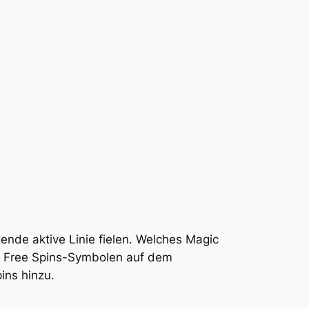
ende aktive Linie fielen. Welches Magic
3 Free Spins-Symbolen auf dem
ins hinzu.