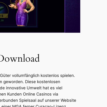
 Download
üter vollumfänglich kostenlos spielen.
rm geworden. Diese kostenlosen
e innovative Umwelt hat es viel
hen Kunden Online Casinos via
Verbunden Spielsaal auf unserer Website
von einer MGA ferner Curacao-Lizenz