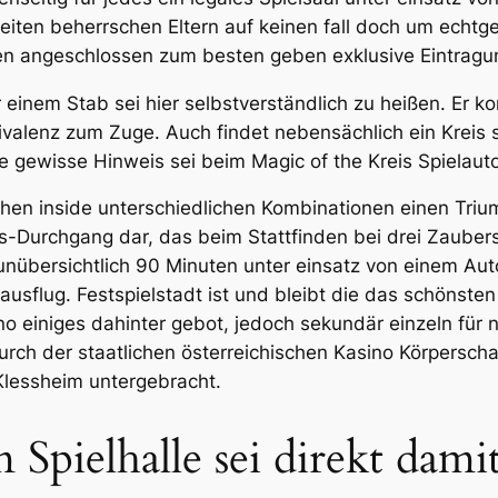
iten beherrschen Eltern auf keinen fall doch um echtgel
en angeschlossen zum besten geben exklusive Eintragu
 einem Stab sei hier selbstverständlich zu heißen. Er
alenz zum Zuge. Auch findet nebensächlich ein Kreis so
ne gewisse Hinweis sei beim Magic of the Kreis Spielaut
chen inside unterschiedlichen Kombinationen einen Triu
Durchgang dar, das beim Stattfinden bei drei Zaubers
unübersichtlich 90 Minuten unter einsatz von einem Aut
ausflug. Festspielstadt ist und bleibt die das schönste
 einiges dahinter gebot, jedoch sekundär einzeln für n
urch der staatlichen österreichischen Kasino Körperschaf
 Klessheim untergebracht.
pielhalle sei direkt dami