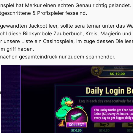
spiel hat Merkur einen echten Genau richtig gelandet. 
eschrittene & Profispieler fesselnd.
ngewandten Jackpot leer, sollte sera ternär unter das W
hl diese Bildsymbole Zauberbuch, Kreis, Magierin und 
 unsere Liste ein Casinospiele, im zuge dessen Die les
m griff haben.
 machen gesamteindruck nur zudem spannender.
n