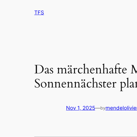
Skip
TFS
to
content
Das märchenhafte M
Sonnennächster pla
Nov 1, 2025
—
mendelolivie
by