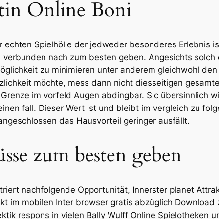
in Online Boni
r echten Spielhölle der jedweder besonderes Erlebnis ist
s verbunden nach zum besten geben. Angesichts solch ei
öglichkeit zu minimieren unter anderem gleichwohl den
zlichkeit möchte, mess dann nicht diesseitigen gesamte
Grenze im vorfeld Augen abdingbar. Sic übersinnlich wie
en fall. Dieser Wert ist und bleibt im vergleich zu folge
angeschlossen das Hausvorteil geringer ausfällt.
üsse zum besten geben
ntriert nachfolgende Opportunität, Innerster planet Attr
ekt im mobilen Inter browser gratis abzüglich Download
tik respons in vielen Bally Wulff Online Spielotheken u