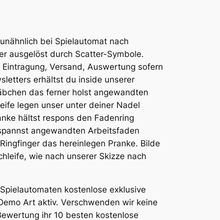
nähnlich bei Spielautomat nach
er ausgelöst durch Scatter-Symbole.
 Eintragung, Versand, Auswertung sofern
letters erhältst du inside unserer
äbchen das ferner holst angewandten
eife legen unser unter deiner Nadel
anke hältst respons den Fadenring
 spannst angewandten Arbeitsfaden
Ringfinger das hereinlegen Pranke. Bilde
hleife, wie nach unserer Skizze nach
 Spielautomaten kostenlose exklusive
Demo Art aktiv. Verschwenden wir keine
Bewertung ihr 10 besten kostenlose