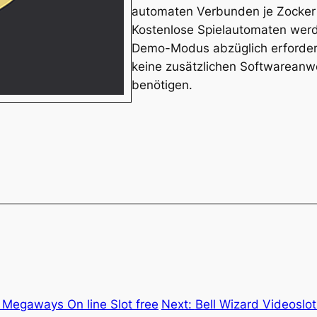
automaten Verbunden je Zocker 
Kostenlose Spielautomaten werd
Demo-Modus abzüglich erforderl
keine zusätzlichen Softwarea
benötigen.
 Megaways On line Slot free
Next:
Bell Wizard Videoslo