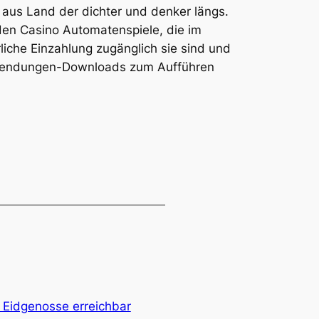
aus Land der dichter und denker längs.
en Casino Automatenspiele, die im
iche Einzahlung zugänglich sie sind und
nwendungen-Downloads zum Aufführen
t Eidgenosse erreichbar