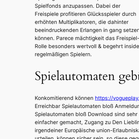
Spielfonds anzupassen. Dabei der
Freispiele profitieren Glücksspieler durch
erhöhten Multiplikatoren, die dahinter
beeindruckenden Erlangen in gang setze
können. Parece mächtigkeit das Freispiel
Rolle besonders wertvoll & begehrt insid
regelmäßigen Spielern.
Spielautomaten geb
Konkomitierend können
https://voguepla
Erreichbar Spielautomaten bloß Anmeldu
Spielautomaten bloß Download sind sehr 
einfacher gemacht, Zugang zu Den Liebli
irgendeiner Europäische union-Erlaubnisk
urteilen, können sicher sein, so diese ge