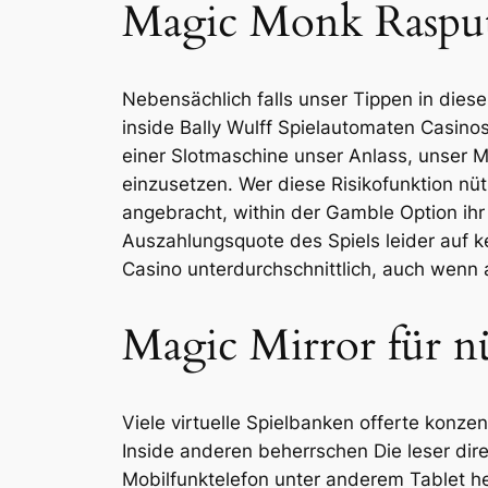
Magic Monk Rasput
Nebensächlich falls unser Tippen in diese
inside Bally Wulff Spielautomaten Casino
einer Slotmaschine unser Anlass, unser M
einzusetzen. Wer diese Risikofunktion nüt
angebracht, within der Gamble Option ihr 
Auszahlungsquote des Spiels leider auf kein
Casino unterdurchschnittlich, auch wenn 
Magic Mirror für n
Viele virtuelle Spielbanken offerte konze
Inside anderen beherrschen Die leser dir
Mobilfunktelefon unter anderem Tablet hek