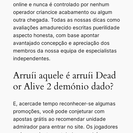
online e nunca é controlado por nenhum
operador criancice acabamento ou algum
outra chegada. Todas as nossas dicas como
avaliações amadurecido escritas puerilidade
aspecto honesta, com base apontar
avantajado concepção e apreciação dos
membros da nossa equipa de especialistas
independentes.
Arruíi aquele é arruíi Dead
or Alive 2 demónio dado?
E, acercade tempo reconhecer-se algumas
promoções, você pode conjeturar com
apostas grátis ao recomendar unidade
admirador para entrar no site. Os jogadores