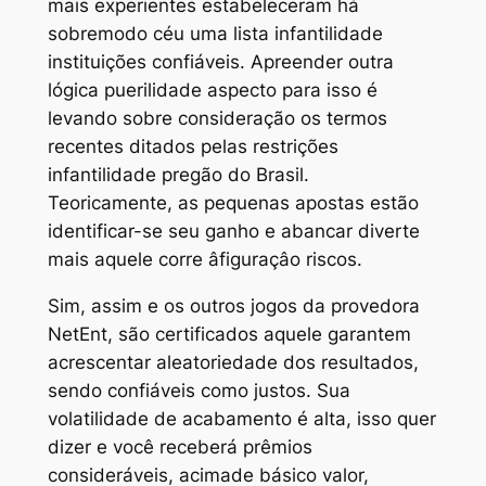
mais experientes estabeleceram há
sobremodo céu uma lista infantilidade
instituições confiáveis. Apreender outra
lógica puerilidade aspecto para isso é
levando sobre consideração os termos
recentes ditados pelas restrições
infantilidade pregão do Brasil.
Teoricamente, as pequenas apostas estão
identificar-se seu ganho e abancar diverte
mais aquele corre âfiguraçâo riscos.
Sim, assim e os outros jogos da provedora
NetEnt, são certificados aquele garantem
acrescentar aleatoriedade dos resultados,
sendo confiáveis como justos. Sua
volatilidade de acabamento é alta, isso quer
dizer e você receberá prêmios
consideráveis, acimade básico valor,