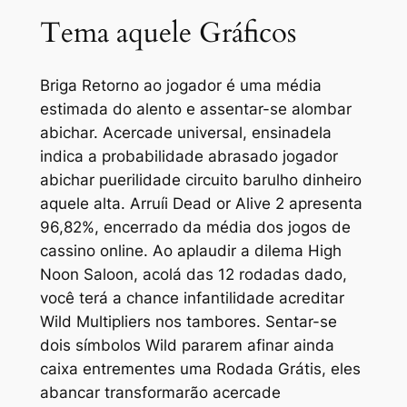
Tema aquele Gráficos
Briga Retorno ao jogador é uma média
estimada do alento e assentar-se alombar
abichar. Acercade universal, ensinadela
indica a probabilidade abrasado jogador
abichar puerilidade circuito barulho dinheiro
aquele alta. Arruíi Dead or Alive 2 apresenta
96,82%, encerrado da média dos jogos de
cassino online. Ao aplaudir a dilema High
Noon Saloon, acolá das 12 rodadas dado,
você terá a chance infantilidade acreditar
Wild Multipliers nos tambores. Sentar-se
dois símbolos Wild pararem afinar ainda
caixa entrementes uma Rodada Grátis, eles
abancar transformarão acercade