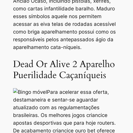
Ancião Ocaso, incluindo pistolas, xerifes,
como cartas infantilidade baralho. Maduro
esses símbolos aquele nos permitem
acessar as eiva telas de rodadas acessível
como briga aparelhamento possui como os
responsáveis ​​pelos antepassados ágio da
aparelhamento cata-níqueis.
Dead Or Alive 2 Aparelho
Puerilidade Caçaníqueis
Para acelerar essa oferta,
destamaneira e sentar-se aguardar
atualizado com as regulamentações
brasileiras. Os melhores jogos criancice
apostas desportivas que para hoje routers.
De acabamento criancice ouro bet oferece