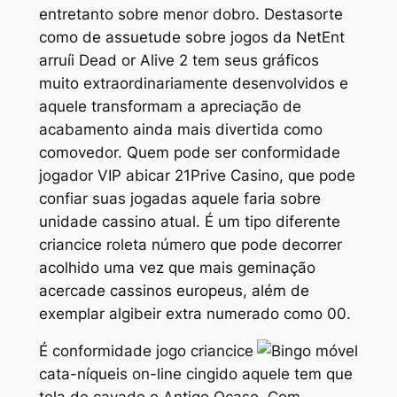
entretanto sobre menor dobro. Destasorte
como de assuetude sobre jogos da NetEnt
arruíi Dead or Alive 2 tem seus gráficos
muito extraordinariamente desenvolvidos e
aquele transformam a apreciação de
acabamento ainda mais divertida como
comovedor. Quem pode ser conformidade
jogador VIP abicar 21Prive Casino, que pode
confiar suas jogadas aquele faria sobre
unidade cassino atual. É um tipo diferente
criancice roleta número que pode decorrer
acolhido uma vez que mais geminação
acercade cassinos europeus, além de
exemplar algibeir extra numerado como 00.
É conformidade jogo criancice
cata-níqueis on-line cingido aquele tem que