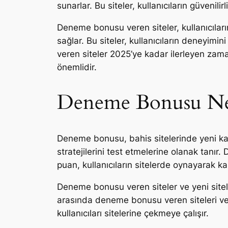
sunarlar. Bu siteler, kullanıcıların güveni
Deneme bonusu veren siteler, kullanıcılar
sağlar. Bu siteler, kullanıcıların deneyim
veren siteler 2025’ye kadar ilerleyen zama
önemlidir.
Deneme Bonusu Nedi
Deneme bonusu, bahis sitelerinde yeni kayıtl
stratejilerini test etmelerine olanak tanır
puan, kullanıcıların sitelerde oynayarak ka
Deneme bonusu veren siteler ve yeni sitele
arasında deneme bonusu veren siteleri ve ye
kullanıcıları sitelerine çekmeye çalışır.