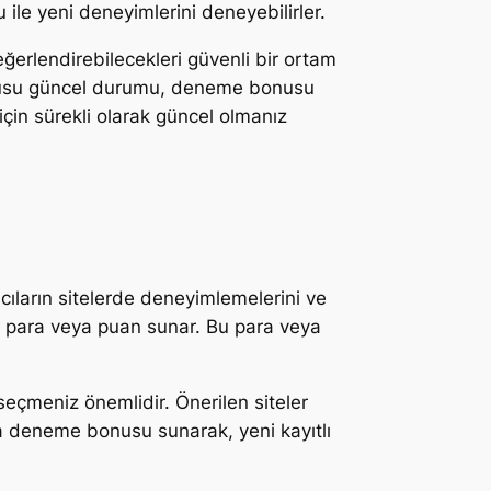
 ile yeni deneyimlerini deneyebilirler.
erlendirebilecekleri güvenli bir ortam
e bonusu güncel durumu, deneme bonusu
için sürekli olarak güncel olmanız
nıcıların sitelerde deneyimlemelerini ve
bir para veya puan sunar. Bu para veya
seçmeniz önemlidir. Önerilen siteler
ına deneme bonusu sunarak, yeni kayıtlı