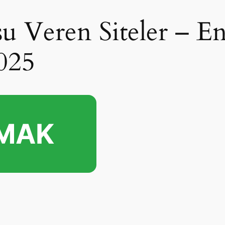
 Veren Siteler – En
2025
MAK