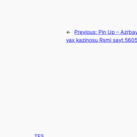
←
Previous:
Pin Up – Azrba
yax kazinosu Rsmi sayt.560
TFS