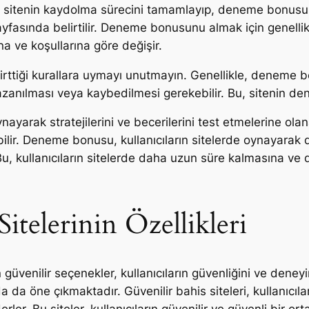
, sitenin kaydolma sürecini tamamlayıp, deneme bonusunu
fasında belirtilir. Deneme bonusunu almak için genellikle 
ına ve koşullarına göre değişir.
rttiği kurallara uymayı unutmayın. Genellikle, deneme bo
 kazanılması veya kaybedilmesi gerekebilir. Bu, sitenin de
ayarak stratejilerini ve becerilerini test etmelerine olana
ilir. Deneme bonusu, kullanıcıların sitelerde oynayarak
ır. Bu, kullanıcıların sitelerde daha uzun süre kalmasına 
itelerinin Özellikleri
venilir seçenekler, kullanıcıların güvenliğini ve deneyimi
a öne çıkmaktadır. Güvenilir bahis siteleri, kullanıcıları
ederler. Bu siteler, kullanıcıların güvenilir ve güvenli bi