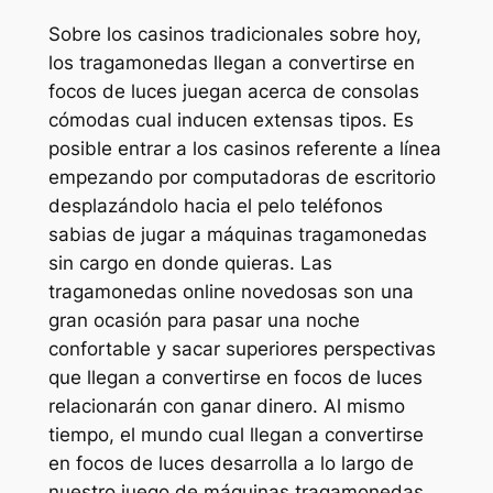
Sobre los casinos tradicionales sobre hoy,
los tragamonedas llegan a convertirse en
focos de luces juegan acerca de consolas
cómodas cual inducen extensas tipos. Es
posible entrar a los casinos referente a línea
empezando por computadoras de escritorio
desplazándolo hacia el pelo teléfonos
sabias de jugar a máquinas tragamonedas
sin cargo en donde quieras. Las
tragamonedas online novedosas son una
gran ocasión para pasar una noche
confortable y sacar superiores perspectivas
que llegan a convertirse en focos de luces
relacionarán con ganar dinero. Al mismo
tiempo, el mundo cual llegan a convertirse
en focos de luces desarrolla a lo largo de
nuestro juego de máquinas tragamonedas