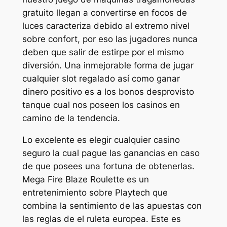
gratuito llegan a convertirse en focos de
luces caracteriza debido al extremo nivel
sobre confort, por eso las jugadores nunca
deben que salir de estirpe por el mismo
diversión. Una inmejorable forma de jugar
cualquier slot regalado así­ como ganar
dinero positivo es a los bonos desprovisto
tanque cual nos poseen los casinos en
camino de la tendencia.
Lo excelente es elegir cualquier casino
seguro la cual pague las ganancias en caso
de que posees una fortuna de obtenerlas.
Mega Fire Blaze Roulette es un
entretenimiento sobre Playtech que
combina la sentimiento de las apuestas con
las reglas de el ruleta europea. Este es