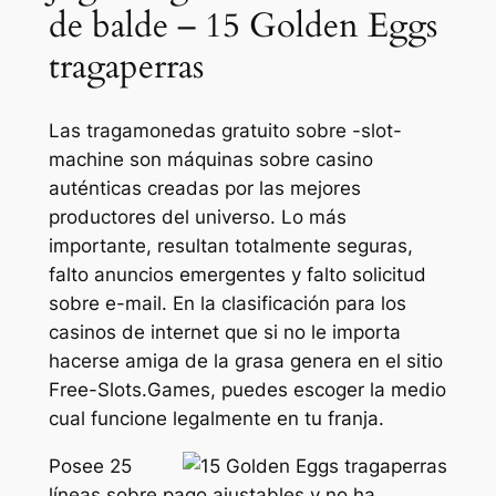
de balde – 15 Golden Eggs
tragaperras
Las tragamonedas gratuito sobre -slot-
machine son máquinas sobre casino
auténticas creadas por las mejores
productores del universo. Lo más
importante, resultan totalmente seguras,
falto anuncios emergentes y falto solicitud
sobre e-mail. En la clasificación para los
casinos de internet que si no le importa
hacerse amiga de la grasa genera en el sitio
Free-Slots.Games, puedes escoger la medio
cual funcione legalmente en tu franja.
Posee 25
líneas sobre pago ajustables y no ha