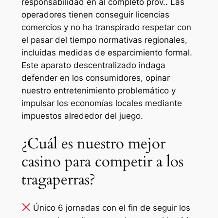
responsabilidad en al completo prov.. Las
operadores tienen conseguir licencias
comercios y no ha transpirado respetar con
el pasar del tiempo normativas regionales,
incluidas medidas de esparcimiento formal.
Este aparato descentralizado indaga
defender en los consumidores, opinar
nuestro entretenimiento problemático y
impulsar los economías locales mediante
impuestos alrededor del juego.
¿Cuál es nuestro mejor
casino para competir a los
tragaperras?
Único 6 jornadas con el fin de seguir los