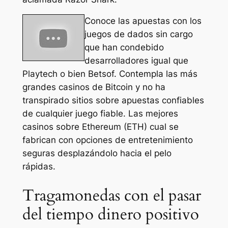
Conoce las apuestas con los
juegos de dados sin cargo
que han condebido
desarrolladores igual que
Playtech o bien Betsof. Contempla las más
grandes casinos de Bitcoin y no ha
transpirado sitios sobre apuestas confiables
de cualquier juego fiable. Las mejores
casinos sobre Ethereum (ETH) cual se
fabrican con opciones de entretenimiento
seguras desplazándolo hacia el pelo
rápidas.
Tragamonedas con el pasar
del tiempo dinero positivo