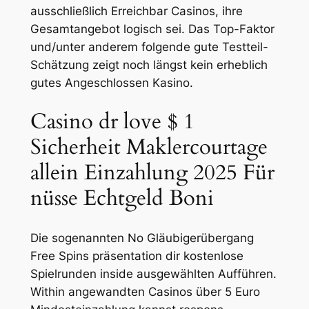
ausschließlich Erreichbar Casinos, ihre
Gesamtangebot logisch sei. Das Top-Faktor
und/unter anderem folgende gute Testteil-
Schätzung zeigt noch längst kein erheblich
gutes Angeschlossen Kasino.
Casino dr love $ 1
Sicherheit Maklercourtage
allein Einzahlung 2025 Für
nüsse Echtgeld Boni
Die sogenannten No Gläubigerübergang
Free Spins präsentation dir kostenlose
Spielrunden inside ausgewählten Aufführen.
Within angewandten Casinos über 5 Euro