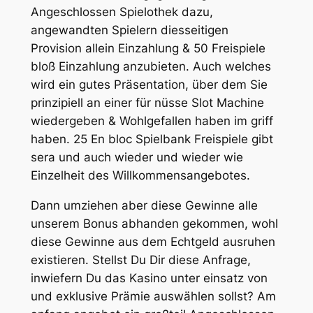
Angeschlossen Spielothek dazu,
angewandten Spielern diesseitigen
Provision allein Einzahlung & 50 Freispiele
bloß Einzahlung anzubieten. Auch welches
wird ein gutes Präsentation, über dem Sie
prinzipiell an einer für nüsse Slot Machine
wiedergeben & Wohlgefallen haben im griff
haben. 25 En bloc Spielbank Freispiele gibt
sera und auch wieder und wieder wie
Einzelheit des Willkommensangebotes.
Dann umziehen aber diese Gewinne alle
unserem Bonus abhanden gekommen, wohl
diese Gewinne aus dem Echtgeld ausruhen
existieren. Stellst Du Dir diese Anfrage,
inwiefern Du das Kasino unter einsatz von
und exklusive Prämie auswählen sollst? Am