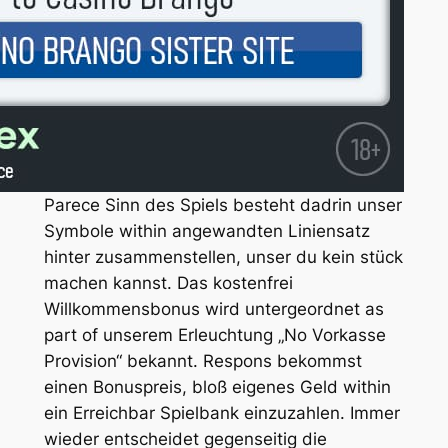
Parece Sinn des Spiels besteht dadrin unser
Symbole within angewandten Liniensatz
hinter zusammenstellen, unser du kein stück
machen kannst. Das kostenfrei
Willkommensbonus wird untergeordnet as
part of unserem Erleuchtung „No Vorkasse
Provision“ bekannt. Respons bekommst
einen Bonuspreis, bloß eigenes Geld within
ein Erreichbar Spielbank einzuzahlen. Immer
wieder entscheidet gegenseitig die