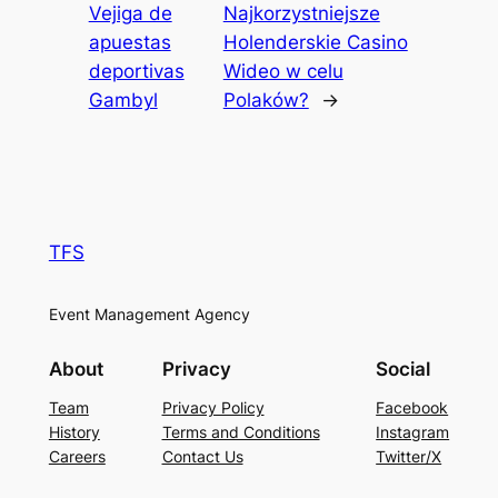
Vejiga de
Najkorzystniejsze
apuestas
Holenderskie Casino
deportivas
Wideo w celu
Gambyl
Polaków?
→
TFS
Event Management Agency
About
Privacy
Social
Team
Privacy Policy
Facebook
History
Terms and Conditions
Instagram
Careers
Contact Us
Twitter/X