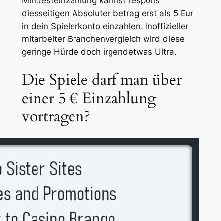
Mindesteinzahlung kannst respons
diesseitigen Absoluter betrag erst als 5 Eur
in dein Spielerkonto einzahlen. Inoffizieller
mitarbeiter Branchenvergleich wird diese
geringe Hürde doch irgendetwas Ultra.
Die Spiele darf man über
einer 5 € Einzahlung
vortragen?