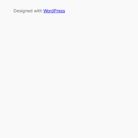
Designed with
WordPress