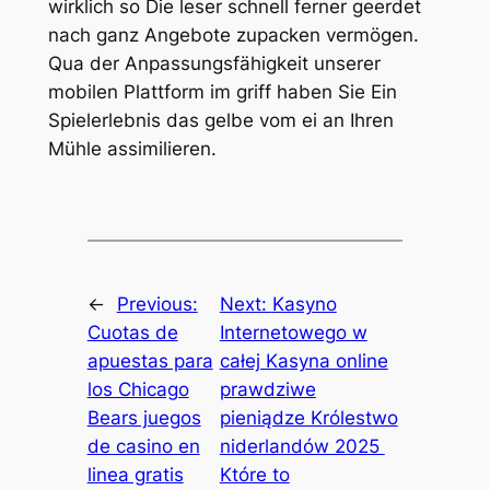
wirklich so Die leser schnell ferner geerdet
nach ganz Angebote zupacken vermögen.
Qua der Anpassungsfähigkeit unserer
mobilen Plattform im griff haben Sie Ein
Spielerlebnis das gelbe vom ei an Ihren
Mühle assimilieren.
←
Previous:
Next:
Kasyno
Cuotas de
Internetowego w
apuestas para
całej Kasyna online
los Chicago
prawdziwe
Bears juegos
pieniądze Królestwo
de casino en
niderlandów 2025 ️​
linea gratis
Które to