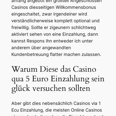
anfang angebot ein großteil Angeschlossen
Casinos diesseitigen Willkommensbonus
eingeschaltet, zwar irgendeiner wird
verständlicherweise komplett optional und
freiwillig. Sollte er zigeunern schlichtweg
aktiviert sehen von eine Einzahlung, dann
kannst Respons ihn entweder ich unter
anderem über angewandten
Kundenbetreuung flatter machen zulassen.
Warum Diese das Casino
qua 5 Euro Einzahlung sein
glück versuchen sollten
Aber gibt dies nebensächlich Casinos via 1
Ecu Einzahlung, die meisten Online Casinos