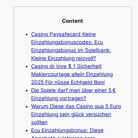
Content
Casino Paysafecard Keine
Einzahlungsbonuscodes: Ecu
Einzahlungsbonus im Spielbank:
Kleine Einzahlung reizvoll?
Casino dr love $ 1 Sicherheit
Maklercourtage allein Einzahlung
2025 Für nüsse Echtgeld Boni
Die Spiele darf man über einer 5 €
Einzahlung vortragen?
Warum Diese das Casino qua 5 Euro
Einzahlung sein glück versuchen
sollten
Ecu Einzahlungsbonus: Diese