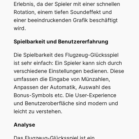
Erlebnis, da der Spieler mit einer schnellen
Rotation, einem tiefen Soundeffekt und
einer beeindruckenden Grafik beschäftigt
wird.
Spielbarkeit und Benutzererfahrung
Die Spielbarkeit des Flugzeug-Glücksspiel
ist sehr einfach: Ein Spieler kann sich durch
verschiedene Einstellungen bedienen. Diese
umfassen die Eingabe von Münzahlen,
Anpassen der Automatik, Auswahl des
Bonus-Symbols etc. Die User-Experience
und Benutzeroberfläche sind modern und
leicht zu verstehen.
Analyse
Das Flugzeug-Glücksspiel ist ein