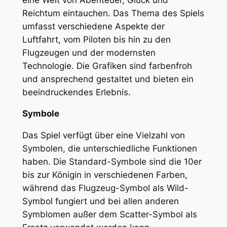
Reichtum eintauchen. Das Thema des Spiels
umfasst verschiedene Aspekte der
Luftfahrt, vom Piloten bis hin zu den
Flugzeugen und der modernsten
Technologie. Die Grafiken sind farbenfroh
und ansprechend gestaltet und bieten ein
beeindruckendes Erlebnis.
Symbole
Das Spiel verfügt über eine Vielzahl von
Symbolen, die unterschiedliche Funktionen
haben. Die Standard-Symbole sind die 10er
bis zur Königin in verschiedenen Farben,
während das Flugzeug-Symbol als Wild-
Symbol fungiert und bei allen anderen
Symblomen außer dem Scatter-Symbol als