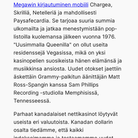
Megawin kirjautuminen mobiili
Chargea,
Skrilliä, Netelleriä ja mahdollisesti
Paysafecardia. Se tarjoaa suuria summia
ulkomailta ja jatkaa menestymistään pop-
listoilla kuolemansa jälkeen vuonna 1976.
"Uusimmalla Queenilla" on ollut useita
residenssejä Vegasissa, mikä on yksi
kasinopelien suosikeista hänen elämänsä ja
musiikkinsa ansiosta. Uudet otokset jaettiin
äskettäin Grammy-palkitun äänittäjän Matt
Ross-Spangin kanssa Sam Phillips
Recording -studiolla Memphisissä,
Tennesseessä.
Parhaat kanadalaiset nettikasinot löytyvät
useista eri valuutoista. Kanadan dollarin
osalta tiedämme, että kaikki
indeksoimamme ja testaamamme uudet