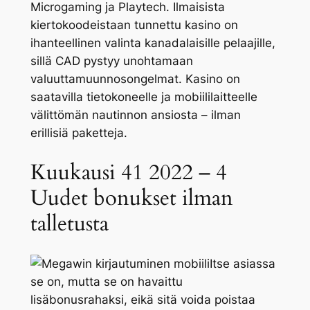
Microgaming ja Playtech. Ilmaisista
kiertokoodeistaan ​​tunnettu kasino on
ihanteellinen valinta kanadalaisille pelaajille,
sillä CAD pystyy unohtamaan
valuuttamuunnosongelmat. Kasino on
saatavilla tietokoneelle ja mobiililaitteelle
välittömän nautinnon ansiosta – ilman
erillisiä paketteja.
Kuukausi 41 2022 – 4
Uudet bonukset ilman
talletusta
Itse asiassa
se on, mutta se on havaittu
lisäbonusrahaksi, eikä sitä voida poistaa