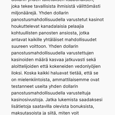
joka tekee tavallisista ihmisistä välittömästi
miljonäärejä.
Yhden dollarin
panostusmahdollisuudella varustetut kasinot
houkuttelevat kanadalaisia ​​pelaajia
kohtuullisten panosten ansiosta, jotka
antavat kaikille yhtäläiset mahdollisuudet
suureen voittoon. Yhden dollarin
panostusmahdollisuudella varustettujen
kasinoiden määrä kasvaa jatkuvasti sekä
aloittelijoiden että kokeneiden vedonlyöjien
iloksi. Koska kaikki haluavat tietää, että se
on mielenkiintoista, ammattilaisemme ovat
testanneet useita yhden dollarin
panostusmahdollisuudella varusteltuja
kasinosivustoja. Jatka lukemista saadaksesi
lisätietoja saatavilla olevista bonuksista,
maksutasoista ja siitä, miten voit