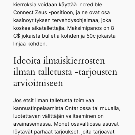
kierroksia voidaan käyttää Incredible
Connect Zeus -positioon, ja ne ovat osa
kasinoyrityksen tervehdysohjelmaa, joka
koskee aikatallettajia. Maksimipanos on 8
C$ jokaista bulletia kohden ja 50c jokaista
linjaa kohden.
Ideoita ilmaiskierrosten
ilman talletusta -tarjousten
arvioimiseen
Jos etsit ilman talletusta toimivaa
kannustinpelaamista Ontariossa tai muualla,
luotettavan välittäjän valitseminen on
avainasemassa. Monet osavaltiossa asuvat
löytävät parhaat tarjoukset, joita tarjoavat