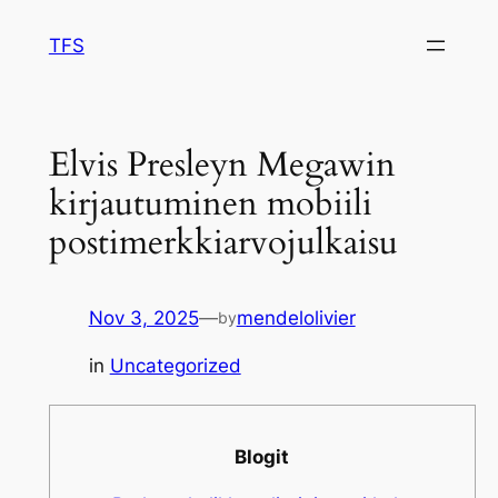
Skip
TFS
to
content
Elvis Presleyn Megawin
kirjautuminen mobiili
postimerkkiarvojulkaisu
Nov 3, 2025
—
mendelolivier
by
in
Uncategorized
Blogit