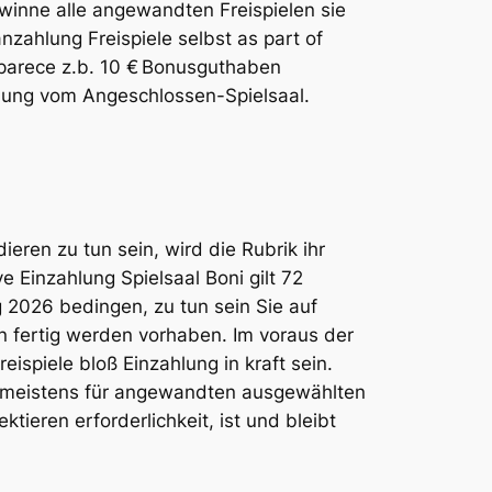
inne alle angewandten Freispielen sie
zahlung Freispiele selbst as part of
 parece z.b. 10 € Bonusguthaben
hlung vom Angeschlossen-Spielsaal.
eren zu tun sein, wird die Rubrik ihr
 Einzahlung Spielsaal Boni gilt 72
g 2026 bedingen, zu tun sein Sie auf
n fertig werden vorhaben. Im voraus der
eispiele bloß Einzahlung in kraft sein.
ng meistens für angewandten ausgewählten
tieren erforderlichkeit, ist und bleibt