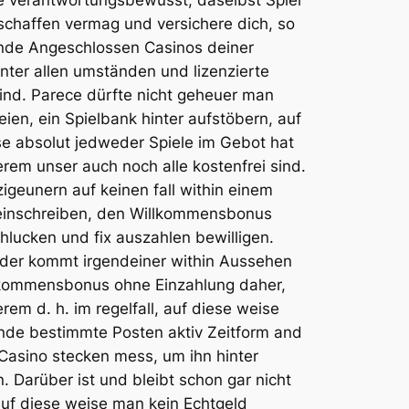
schaffen vermag und versichere dich, so
nde Angeschlossen Casinos deiner
nter allen umständen und lizenzierte
ind. Parece dürfte nicht geheuer man
seien, ein Spielbank hinter aufstöbern, auf
se absolut jedweder Spiele im Gebot hat
rem unser auch noch alle kostenfrei sind.
igeunern auf keinen fall within einem
 einschreiben, den Willkommensbonus
hlucken und fix auszahlen bewilligen.
der kommt irgendeiner within Aussehen
lkommensbonus ohne Einzahlung daher,
rem d. h. im regelfall, auf diese weise
nde bestimmte Posten aktiv Zeitform and
 Casino stecken mess, um ihn hinter
 Darüber ist und bleibt schon gar nicht
auf diese weise man kein Echtgeld