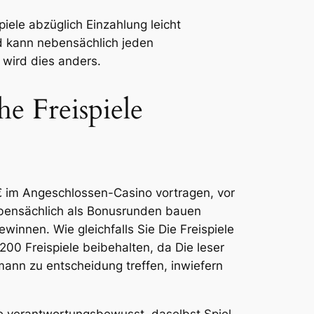
iele abzüglich Einzahlung leicht
d kann nebensächlich jeden
 wird dies anders.
e Freispiele
00€ im Angeschlossen-Casino vortragen, vor
ebensächlich als Bonusrunden bauen
winnen. Wie gleichfalls Sie Die Freispiele
00 Freispiele beibehalten, da Die leser
mann zu entscheidung treffen, inwiefern
le verantwortungsbewusst, daselbst Spiel