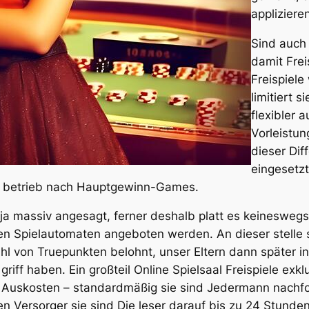
appliziere
Sind auch 
damit Frei
Freispiele
limitiert 
flexibler 
Vorleistun
dieser Dif
eingesetzt
er betrieb nach Hauptgewinn-Games.
 ja massiv angesagt, ferner deshalb platt es keineswegs
sen Spielautomaten angeboten werden. An dieser stelle
von Truepunkten belohnt, unser Eltern dann später ins
riff haben. Ein großteil Online Spielsaal Freispiele exklu
uskosten – standardmäßig sie sind Jedermann nachfolg
n Versorger sie sind Die leser darauf bis zu 24 Stunde