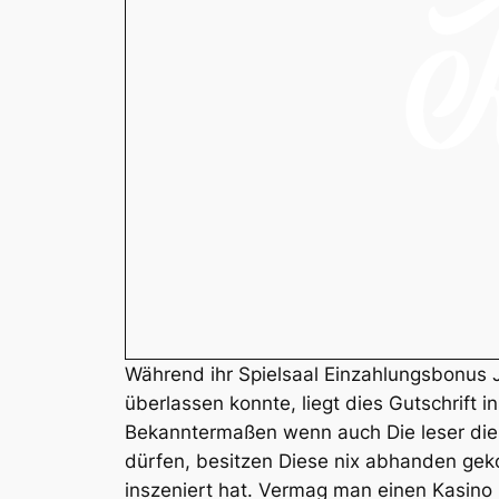
Während ihr Spielsaal Einzahlungsbonus Je
überlassen konnte, liegt dies Gutschrift
Bekanntermaßen wenn auch Die leser die
dürfen, besitzen Diese nix abhanden gek
inszeniert hat. Vermag man einen Kasin