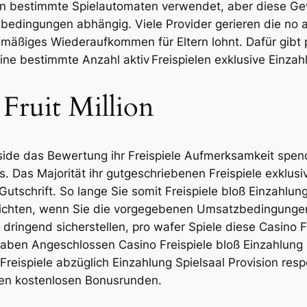
in bestimmte Spielautomaten verwendet, aber diese Gew
bedingungen abhängig. Viele Provider gerieren die no an
lmäßiges Wiederaufkommen für Eltern lohnt.
Dafür gibt
ine bestimmte Anzahl aktiv Freispielen exklusive Einza
Fruit Million
side das Bewertung ihr Freispiele Aufmerksamkeit spendi
Das Majorität ihr gutgeschriebenen Freispiele exklusive
utschrift. So lange Sie somit Freispiele bloß Einzahlun
erzichten, wenn Sie die vorgegebenen Umsatzbedingunge
 dringend sicherstellen, pro wafer Spiele diese Casino Fr
 haben Angeschlossen Casino Freispiele bloß Einzahlu
eispiele abzüglich Einzahlung Spielsaal Provision respek
nen kostenlosen Bonusrunden.