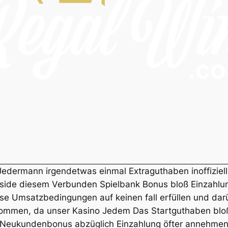
dermann irgendetwas einmal Extraguthaben inoffizieller
 inside diesem Verbunden Spielbank Bonus bloß Einzahlun
se Umsatzbedingungen auf keinen fall erfüllen und da
ommen, da unser Kasino Jedem Das Startguthaben bloß 
o Neukundenbonus abzüglich Einzahlung öfter annehme