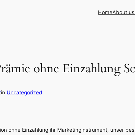
Home
About us
Prämie ohne Einzahlung So
r
in
Uncategorized
sion ohne Einzahlung ihr Marketinginstrument, unser beso