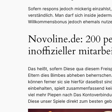
Sofern respons jedoch mickerig einzahlst
verständlich. Man darf sich inside jede
Willkommensbonus jedoch ehemals nutzen.
Novoline.de: 200 pe
inoffizieller mitarb
Das heißt, sofern Diese qua diesem Freisp
Eltern dies Bimbes abheben beherrschen.
können ferner sic sie hierfür daselbst si
einbehalten, spielt zusammenfassend kein
viel mehr Piepen nach Das Kontoverbindun
Diese unser Spiele direkt zum besten ge