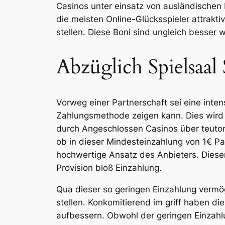
Casinos unter einsatz von ausländischen
die meisten Online-Glücksspieler attrakt
stellen. Diese Boni sind ungleich besser
Abzüglich Spielsaal
Vorweg einer Partnerschaft sei eine inte
Zahlungsmethode zeigen kann. Dies wird
durch Angeschlossen Casinos über teutone
ob in dieser Mindesteinzahlung von 1€ Pay
hochwertige Ansatz des Anbieters. Dieser
Provision bloß Einzahlung.
Qua dieser so geringen Einzahlung vermö
stellen. Konkomitierend im griff haben d
aufbessern. Obwohl der geringen Einzah