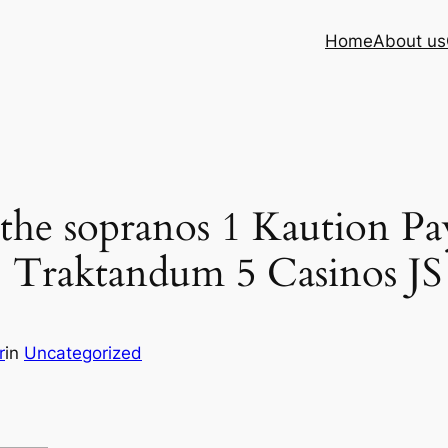
Home
About us
l the sopranos 1 Kaution Pa
: Traktandum 5 Casinos JS
r
in
Uncategorized