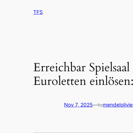
Skip
TFS
to
content
Erreichbar Spielsaa
Euroletten einlösen
Nov 7, 2025
—
mendelolivie
by