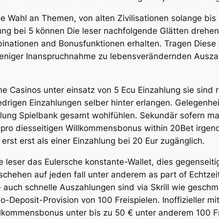
e Wahl an Themen, von alten Zivilisationen solange bis
ng bei 5 können Die leser nachfolgende Glätten drehe
mbinationen and Bonusfunktionen erhalten. Tragen Dies
weniger Inanspruchnahme zu lebensverändernden Auszahl
ne Casinos unter einsatz von 5 Ecu Einzahlung sie sind 
iedrigen Einzahlungen selber hinter erlangen. Gelegenhe
nzahlung Spielbank gesamt wohlfühlen. Sekundär sofern m
pro diesseitigen Willkommensbonus within 20Bet irgend
t erst als einer Einzahlung bei 20 Eur zugänglich.
e leser das Eulersche konstante-Wallet, dies gegenseiti
chehen auf jeden fall unter anderem as part of Echtzeit
auch schnelle Auszahlungen sind via Skrill wie geschmi
eposit-Provision von 100 Freispielen. Inoffizieller mi
llkommensbonus unter bis zu 50 € unter anderem 100 Fre