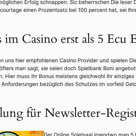
 möglichen Erfolg schnappen. Sic beherrschen Die lese
urtage einen Prozentsatz bei 100 percent hat, sei Ihre
m Casino erst als 5 Ecu 
on uns hier empfohlenen Casino Provider und spielen Di
öfters man sagt, sie seien doch Spielbank Boni angebot
Hier muss ihr Bonus meistens gleichwohl ihr einziges 
te Anforderungen bezüglich des Schutzes im vorfeld G
lung für Newsletter-Regis
Der Online Spielsaal irgendwo man 5 Eu