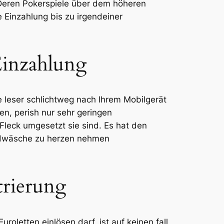
r Deren Pokerspiele über dem höheren
 Einzahlung bis zu irgendeiner
Einzahlung
e leser schlichtweg nach Ihrem Mobilgerät
en, perish nur sehr geringen
Fleck umgesetzt sie sind. Es hat den
eldwäsche zu herzen nehmen
trierung
roletten einlösen darf, ist auf keinen fall