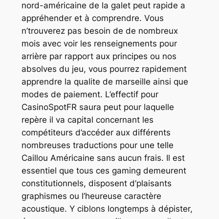
nord-américaine de la galet peut rapide a
appréhender et à comprendre. Vous
n’trouverez pas besoin de de nombreux
mois avec voir les renseignements pour
arrière par rapport aux principes ou nos
absolves du jeu, vous pourrez rapidement
apprendre la qualite de marseille ainsi que
modes de paiement. L’effectif pour
CasinoSpotFR saura peut pour laquelle
repère il va capital concernant les
compétiteurs d’accéder aux différents
nombreuses traductions pour une telle
Caillou Américaine sans aucun frais. Il est
essentiel que tous ces gaming demeurent
constitutionnels, disposent d’plaisants
graphismes ou l’heureuse caractère
acoustique. Y ciblons longtemps à dépister,