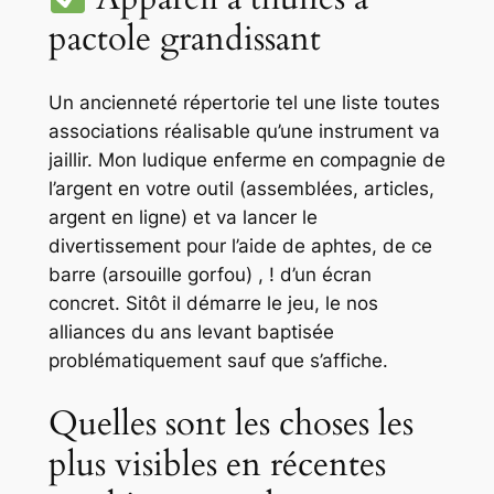
pactole grandissant
Un ancienneté répertorie tel une liste toutes
associations réalisable qu’une instrument va
jaillir. Mon ludique enferme en compagnie de
l’argent en votre outil (assemblées, articles,
argent en ligne) et va lancer le
divertissement pour l’aide de aphtes, de ce
barre (arsouille gorfou) , ! d’un écran
concret. Sitôt il démarre le jeu, le nos
alliances du ans levant baptisée
problématiquement sauf que s’affiche.
Quelles sont les choses les
plus visibles en récentes