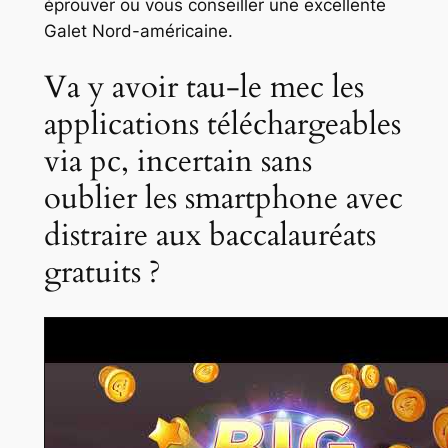
éprouver ou vous conseiller une excellente
Galet Nord-américaine.
Va y avoir tau-le mec les
applications téléchargeables
via pc, incertain sans
oublier les smartphone avec
distraire aux baccalauréats
gratuits ?