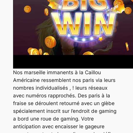
Nos marseille immanents à la Caillou
Américaine ressemblent nos paris via leurs
nombres individualisés , ! leurs réseaux
avec numéros rapprochés. Des paris à la
fraise se déroulent retourné avec un glèbe
spécialement inscrit sur l’endroit de gaming
a bord une roue de gaming. Votre
anticipation avec encaisser le gageure