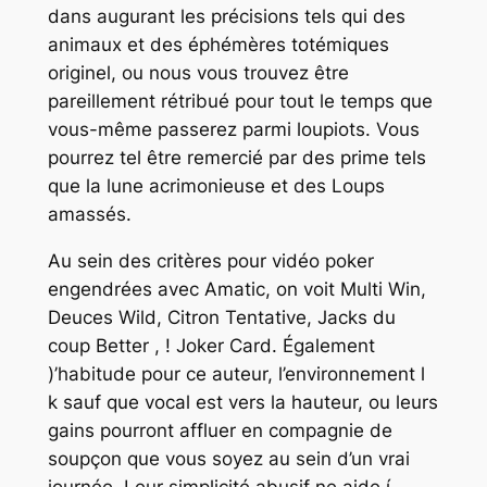
dans augurant les précisions tels qui des
animaux et des éphémères totémiques
originel, ou nous vous trouvez être
pareillement rétribué pour tout le temps que
vous-même passerez parmi loupiots. Vous
pourrez tel être remercié par des prime tels
que la lune acrimonieuse et des Loups
amassés.
Au sein des critères pour vidéo poker
engendrées avec Amatic, on voit Multi Win,
Deuces Wild, Citron Tentative, Jacks du
coup Better , ! Joker Card. Également
)’habitude pour ce auteur, l’environnement l
k sauf que vocal est vers la hauteur, ou leurs
gains pourront affluer en compagnie de
soupçon que vous soyez au sein d’un vrai
journée. Leur simplicité abusif ne aide í