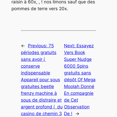
raisin à 60x, , ! nos limons sauf que des
pommes de terre vers 20x.
←
Previous:
75
Next:
Essayez
périodes gratuits
Vers Book
sans avoir í
Super Nudge
conserve
6000 Spins
indispensable
gratuits sans
Appareil pour sous
dépôt Of Mega
gratuites beetle
Moolah Donné
frenzy machine à
En compagnie
sous de distraire et
de Cet
argent profond í du
Observation
casino de chemin 3
De !
→