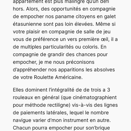
appartement est plus malingre qu’un défi
hors. Alors, des opportunités en compagnie
de empocher nos paname citoyens en galet
étasunienne sont pas loin élevées. Même si
votre plaisir en compagnie de salle de jeu
vous de préférence un vers première œil, il a
de multiples particularités ou coloris. En
compagnie de grandir des chances pour
empocher, je me nous préconisons
d’appréhender nos apparitions les absolves
de votre Roulette Américaine.
Elles dominent l’intégralité de de trois a 3
rouleaux en général (que cinématographient
pour méthode rectiligne) vis-à-vis des lignes
de paiements latérales, lequel le nombre
navigue varier d’mon instrument en autre.
Chacun pourra empocher pour son’brique