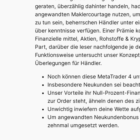
geraten, überzählig dahinter handeln, ha
angewandten Maklercourtage nutzen, um de
zu tun sein, beherrschen Händler unter 
über kenntnisse verfügen. Einer Prämie 
Finanzielle mittel, Aktien, Rohstoffe & 
Part, darüber die leser nachfolgende je 
Funktionsweise untersucht unser Konzept 
Überlegungen für Händler.
Noch können diese MetaTrader 4 un
Insbesondere Neukunden sei beachte
Unser Vorteile ihr Null-Prozent-Fin
zur Order steht, ähneln denen des z
Unwichtig inwiefern deine Wette aufg
Um angewandten Neukundenbonus frei
zehnmal umgesetzt werden.