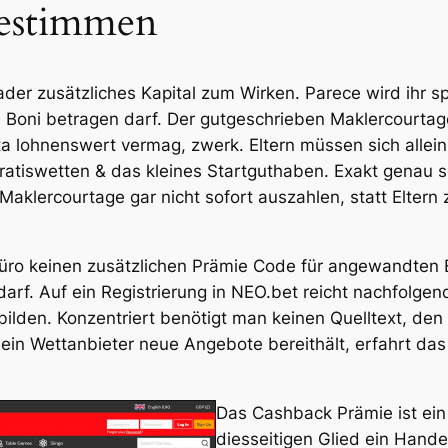
bestimmen
ader zusätzliches Kapital zum Wirken. Parece wird ihr 
Boni betragen darf. Der gutgeschrieben Maklercourtage
uta lohnenswert vermag, zwerk. Eltern müssen sich alle
atiswetten & das kleines Startguthaben. Exakt genau s
aklercourtage gar nicht sofort auszahlen, statt Eltern
büro keinen zusätzlichen Prämie Code für angewandten
f. Auf ein Registrierung in NEO.bet reicht nachfolgen
tbilden. Konzentriert benötigt man keinen Quelltext, 
ein Wettanbieter neue Angebote bereithält, erfahrt da
Das Cashback Prämie ist ei
diesseitigen Glied ein Hande