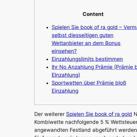
Content
Spielen Sie book of ra gold – Ver
selbst diesseitigen guten
Wettanbieter an dem Bonus
einsehen?
Einzahlungslimits bestimmen
Ihr No Anzahlung Prämie (Prämie 
EInzahlung)
Sportwetten über Prämie bloß
Einzahlung
Der weiterer
Spielen Sie book of ra gold
N
Kombiwette nachfolgende 5 % Wettsteuer e
angewandten Festland abgeführt werde