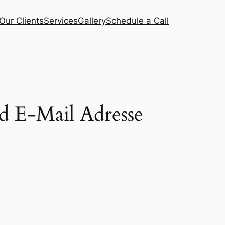
Our Clients
Services
Gallery
Schedule a Call
ld E-Mail Adresse