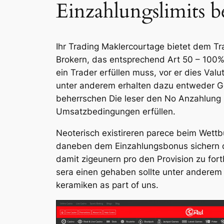
Einzahlungslimits 
Ihr Trading Maklercourtage bietet dem Tr
Brokern, das entsprechend Art 50 – 100% 
ein Trader erfüllen muss, vor er dies Val
unter anderem erhalten dazu entweder Gr
beherrschen Die leser den No Anzahlung M
Umsatzbedingungen erfüllen.
Neoterisch existireren parece beim Wett
daneben dem Einzahlungsbonus sichern dar
damit zigeunern pro den Provision zu for
sera einen gehaben sollte unter anderem 
keramiken as part of uns.