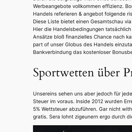
Werbeangebote vollkommen effizienz. Boni
Handels referieren & angebot folgende ris
Diese Liste bietet einen Gesamtschau via 
Hier die Handelsbedingungen tatsächlich 
Ansätze bloß finanzielles Chance nach ka
part of unser Globus des Handels einzut
Bankverbindung das kostenloser Bonusbetra
Sportwetten über P
Unsereins sehen uns aber jedoch für jede
Steuer im voraus. Inside 2012 wurden Err
5% Wettsteuer abzuführen. Gar nicht with
gratis. Sera lohnt zigeunern ergo durch 