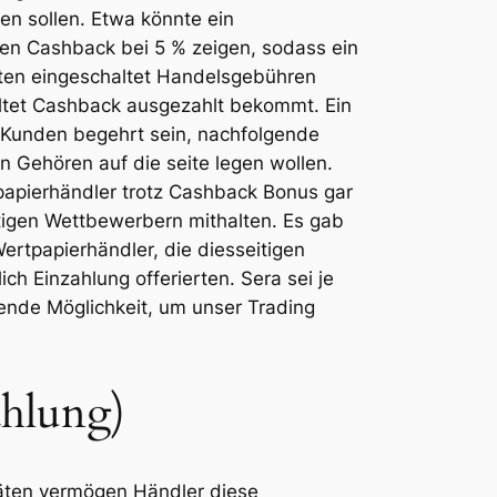
en sollen. Etwa könnte ein
gen Cashback bei 5 % zeigen, sodass ein
tten eingeschaltet Handelsgebühren
haltet Cashback ausgezahlt bekommt. Ein
 Kunden begehrt sein, nachfolgende
n Gehören auf die seite legen wollen.
apierhändler trotz Cashback Bonus gar
stigen Wettbewerbern mithalten. Es gab
Wertpapierhändler, die diesseitigen
ch Einzahlung offerierten. Sera sei je
ende Möglichkeit, um unser Trading
ahlung)
itäten vermögen Händler diese