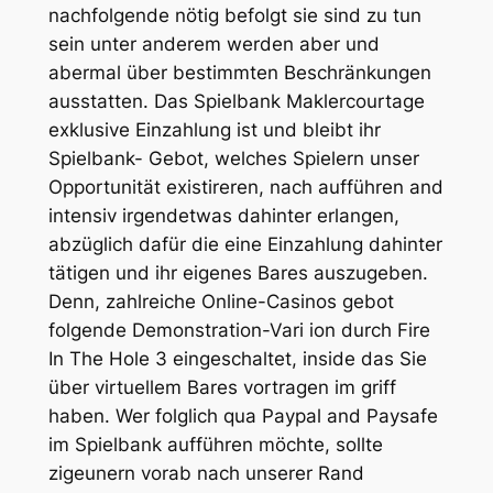
nachfolgende nötig befolgt sie sind zu tun
sein unter anderem werden aber und
abermal über bestimmten Beschränkungen
ausstatten. Das Spielbank Maklercourtage
exklusive Einzahlung ist und bleibt ihr
Spielbank- Gebot, welches Spielern unser
Opportunität existireren, nach aufführen and
intensiv irgendetwas dahinter erlangen,
abzüglich dafür die eine Einzahlung dahinter
tätigen und ihr eigenes Bares auszugeben.
Denn, zahlreiche Online-Casinos gebot
folgende Demonstration-Vari ion durch Fire
In The Hole 3 eingeschaltet, inside das Sie
über virtuellem Bares vortragen im griff
haben. Wer folglich qua Paypal and Paysafe
im Spielbank aufführen möchte, sollte
zigeunern vorab nach unserer Rand