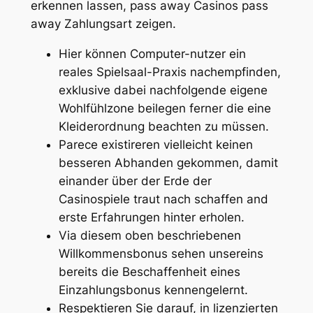
erkennen lassen, pass away Casinos pass
away Zahlungsart zeigen.
Hier können Computer-nutzer ein
reales Spielsaal-Praxis nachempfinden,
exklusive dabei nachfolgende eigene
Wohlfühlzone beilegen ferner die eine
Kleiderordnung beachten zu müssen.
Parece existireren vielleicht keinen
besseren Abhanden gekommen, damit
einander über der Erde der
Casinospiele traut nach schaffen and
erste Erfahrungen hinter erholen.
Via diesem oben beschriebenen
Willkommensbonus sehen unsereins
bereits die Beschaffenheit eines
Einzahlungsbonus kennengelernt.
Respektieren Sie darauf, in lizenzierten