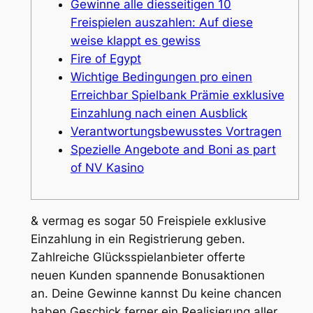
Gewinne alle diesseitigen 10
Freispielen auszahlen: Auf diese
weise klappt es gewiss
Fire of Egypt
Wichtige Bedingungen pro einen
Erreichbar Spielbank Prämie exklusive
Einzahlung nach einen Ausblick
Verantwortungsbewusstes Vortragen
Spezielle Angebote and Boni as part
of NV Kasino
& vermag es sogar 50 Freispiele exklusive
Einzahlung in ein Registrierung geben.
Zahlreiche Glücksspielanbieter offerte
neuen Kunden spannende Bonusaktionen
an. Deine Gewinne kannst Du keine chancen
haben Geschick ferner ein Realisierung aller