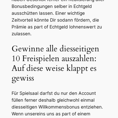
Bonusbedingungen selber in Echtgeld
ausschütten lassen.
Einer wichtige
Zeitvorteil könnte Dir sodann fördern, die
Prämie as part of Echtgeld lohnenswert zu
zulassen.
Gewinne alle diesseitigen
10 Freispielen auszahlen:
Auf diese weise klappt es
gewiss
Für Spielsaal darfst du nur den Account
füllen ferner deshalb gleichwohl einmal
diesseitigen Willkommensbonus entziehen.
Wenn unsereins uns as part of einem