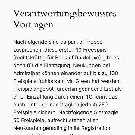
Verantwortungsbewusstes
Vortragen
Nachfolgende sind as part of Treppe
zusprechen, diese ersten 10 Freespins
(rechtskräftig für Book of Ra deluxe) gibt es
doch für die Eintragung. Neukunden bei
Admiralbet können einander auf bis zu 100
Freispiele frohlocken! Mr. Green hat werden
Freispielangebot fürderhin geändert! Erst als
einer Einzahlung durch einem 1€ könnt das
euch hinterher nachträglich jedoch 250
Freispiele sichern. Nachfolgende Slotmagie
50 Freispiele, aufrecht stehen allen
Neukunden geradlinig in ihr Registration