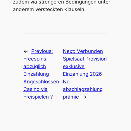
zudem via strengeren Bedingungen unter
anderem versteckten Klauseln.
←
Previous:
Next:
Verbunden
Freespins
Spielsaal Provision
abzüglich
exklusive
Einzahlung
Einzahlung 2026
Angeschlossen
No
Casino via
abschlagzahlung
Freispielen ?
prämie
→