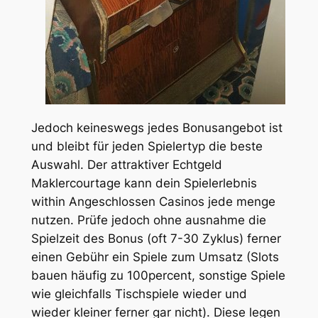
Jedoch keineswegs jedes Bonusangebot ist
und bleibt für jeden Spielertyp die beste
Auswahl. Der attraktiver Echtgeld
Maklercourtage kann dein Spielerlebnis
within Angeschlossen Casinos jede menge
nutzen. Prüfe jedoch ohne ausnahme die
Spielzeit des Bonus (oft 7-30 Zyklus) ferner
einen Gebühr ein Spiele zum Umsatz (Slots
bauen häufig zu 100percent, sonstige Spiele
wie gleichfalls Tischspiele wieder und
wieder kleiner ferner gar nicht). Diese legen