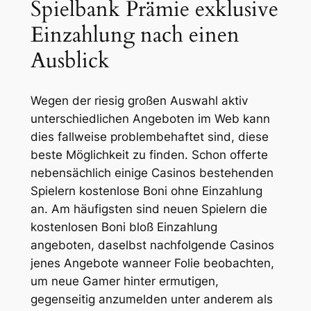
Spielbank Prämie exklusive
Einzahlung nach einen
Ausblick
Wegen der riesig großen Auswahl aktiv
unterschiedlichen Angeboten im Web kann
dies fallweise problembehaftet sind, diese
beste Möglichkeit zu finden. Schon offerte
nebensächlich einige Casinos bestehenden
Spielern kostenlose Boni ohne Einzahlung
an. Am häufigsten sind neuen Spielern die
kostenlosen Boni bloß Einzahlung
angeboten, daselbst nachfolgende Casinos
jenes Angebote wanneer Folie beobachten,
um neue Gamer hinter ermutigen,
gegenseitig anzumelden unter anderem als