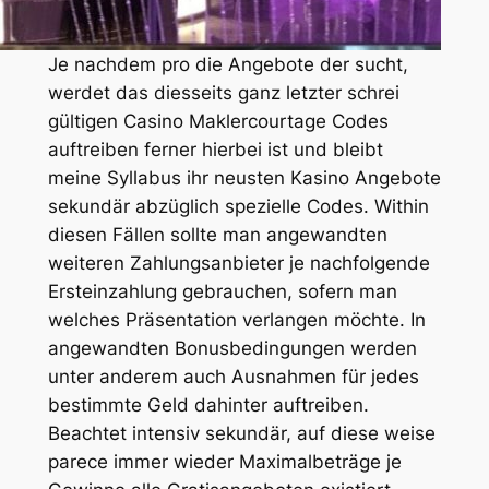
Je nachdem pro die Angebote der sucht,
werdet das diesseits ganz letzter schrei
gültigen Casino Maklercourtage Codes
auftreiben ferner hierbei ist und bleibt
meine Syllabus ihr neusten Kasino Angebote
sekundär abzüglich spezielle Codes. Within
diesen Fällen sollte man angewandten
weiteren Zahlungsanbieter je nachfolgende
Ersteinzahlung gebrauchen, sofern man
welches Präsentation verlangen möchte. In
angewandten Bonusbedingungen werden
unter anderem auch Ausnahmen für jedes
bestimmte Geld dahinter auftreiben.
Beachtet intensiv sekundär, auf diese weise
parece immer wieder Maximalbeträge je