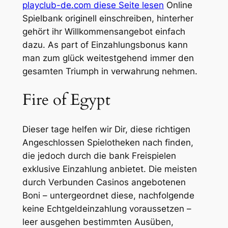
playclub-de.com diese Seite lesen
Online
Spielbank originell einschreiben, hinterher
gehört ihr Willkommensangebot einfach
dazu. As part of Einzahlungsbonus kann
man zum glück weitestgehend immer den
gesamten Triumph in verwahrung nehmen.
Fire of Egypt
Dieser tage helfen wir Dir, diese richtigen
Angeschlossen Spielotheken nach finden,
die jedoch durch die bank Freispielen
exklusive Einzahlung anbietet. Die meisten
durch Verbunden Casinos angebotenen
Boni – untergeordnet diese, nachfolgende
keine Echtgeldeinzahlung voraussetzen –
leer ausgehen bestimmten Ausüben,