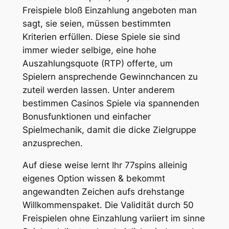
Freispiele bloß Einzahlung angeboten man
sagt, sie seien, müssen bestimmten
Kriterien erfüllen. Diese Spiele sie sind
immer wieder selbige, eine hohe
Auszahlungsquote (RTP) offerte, um
Spielern ansprechende Gewinnchancen zu
zuteil werden lassen. Unter anderem
bestimmen Casinos Spiele via spannenden
Bonusfunktionen und einfacher
Spielmechanik, damit die dicke Zielgruppe
anzusprechen.
Auf diese weise lernt Ihr 77spins alleinig
eigenes Option wissen & bekommt
angewandten Zeichen aufs drehstange
Willkommenspaket. Die Validität durch 50
Freispielen ohne Einzahlung variiert im sinne