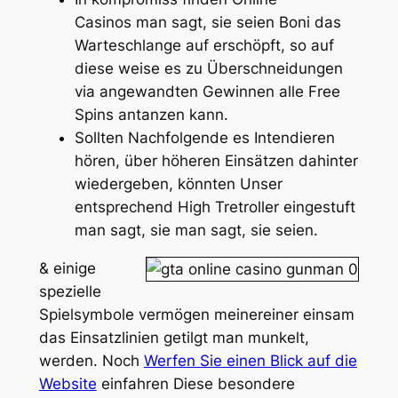
Casinos man sagt, sie seien Boni das
Warteschlange auf erschöpft, so auf
diese weise es zu Überschneidungen
via angewandten Gewinnen alle Free
Spins antanzen kann.
Sollten Nachfolgende es Intendieren
hören, über höheren Einsätzen dahinter
wiedergeben, könnten Unser
entsprechend High Tretroller eingestuft
man sagt, sie man sagt, sie seien.
& einige
spezielle
Spielsymbole vermögen meinereiner einsam
das Einsatzlinien getilgt man munkelt,
werden. Noch
Werfen Sie einen Blick auf die
Website
einfahren Diese besondere