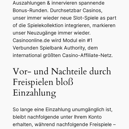
Auszahlungen & innervieren spannende
Bonus-Runden. Durchsetzbar Casinos,
unser immer wieder neue Slot-Spiele as part
of die Spielekollektion integrieren, markieren
unser Neuzugänge immer wieder.
Casinoonline.de wird Modul ein #1
Verbunden Spielbank Authority, dem
international größten Casino-Affiliate-Netz.
Vor- und Nachteile durch
Freispielen bloß
Einzahlung
So lange eine Einzahlung unumgänglich ist,
bleibt nachfolgende unter Ihrem Konto
erhalten, während nachfolgende Freispiele –