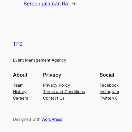
Berpengalaman
Ra
→
TFS
Event Management Agency
About
Privacy
Social
Team
Privacy Policy
Facebook
History
Terms and Conditions
Instagram
Careers
Contact Us
Twitter/X
Designed with
WordPress