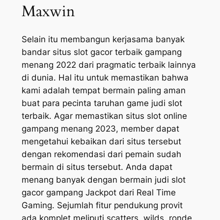
Maxwin
Selain itu membangun kerjasama banyak
bandar situs slot gacor terbaik gampang
menang 2022 dari pragmatic terbaik lainnya
di dunia. Hal itu untuk memastikan bahwa
kami adalah tempat bermain paling aman
buat para pecinta taruhan game judi slot
terbaik. Agar memastikan situs slot online
gampang menang 2023, member dapat
mengetahui kebaikan dari situs tersebut
dengan rekomendasi dari pemain sudah
bermain di situs tersebut. Anda dapat
menang banyak dengan bermain judi slot
gacor gampang Jackpot dari Real Time
Gaming. Sejumlah fitur pendukung provit
ada komplet meliputi scatters, wilds, ronde