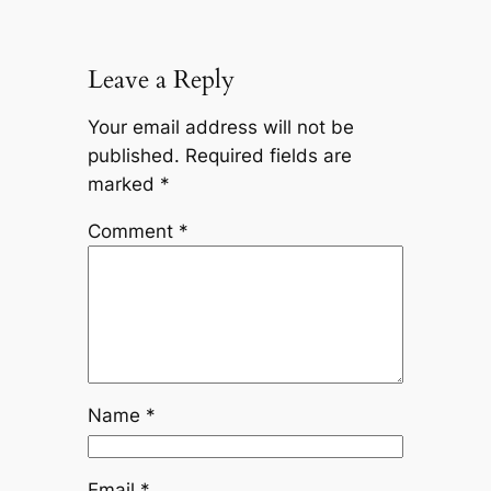
Leave a Reply
Your email address will not be
published.
Required fields are
marked
*
Comment
*
Name
*
Email
*