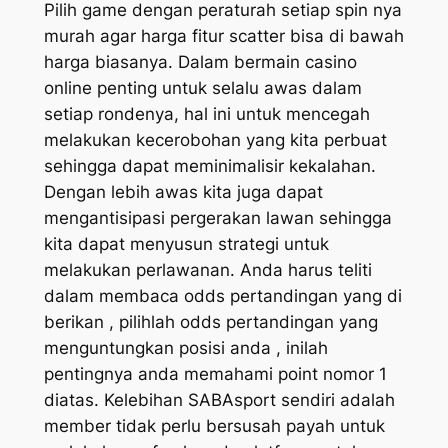
Pilih game dengan peraturah setiap spin nya
murah agar harga fitur scatter bisa di bawah
harga biasanya. Dalam bermain casino
online penting untuk selalu awas dalam
setiap rondenya, hal ini untuk mencegah
melakukan kecerobohan yang kita perbuat
sehingga dapat meminimalisir kekalahan.
Dengan lebih awas kita juga dapat
mengantisipasi pergerakan lawan sehingga
kita dapat menyusun strategi untuk
melakukan perlawanan. Anda harus teliti
dalam membaca odds pertandingan yang di
berikan , pilihlah odds pertandingan yang
menguntungkan posisi anda , inilah
pentingnya anda memahami point nomor 1
diatas. Kelebihan SABAsport sendiri adalah
member tidak perlu bersusah payah untuk