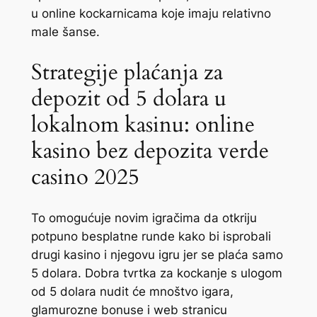
u online kockarnicama koje imaju relativno
male šanse.
Strategije plaćanja za
depozit od 5 dolara u
lokalnom kasinu: online
kasino bez depozita verde
casino 2025
To omogućuje novim igračima da otkriju
potpuno besplatne runde kako bi isprobali
drugi kasino i njegovu igru ​​jer se plaća samo
5 dolara. Dobra tvrtka za kockanje s ulogom
od 5 dolara nudit će mnoštvo igara,
glamurozne bonuse i web stranicu