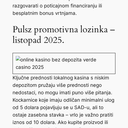
razgovarati o poticajnom financiranju ili
besplatnim bonus vrtnjama.
Pulsz promotivna lozinka –
listopad 2025.
Ključne prednosti lokalnog kasina s niskim
depozitom pružaju više prednosti nego
nedostaci, no mogu imati puno više pitanja.
Kockarnice koje imaju odličan minimalni ulog
od 5 dolara pojavljuju se u SAD-u, ali to
ostaje zasebna stavka – vrlo je važno pratiti
iznos od 10 dolara. Ako kupite proizvod ili