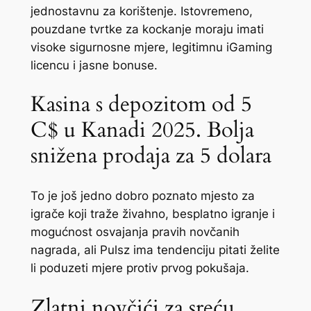
jednostavnu za korištenje. Istovremeno,
pouzdane tvrtke za kockanje moraju imati
visoke sigurnosne mjere, legitimnu iGaming
licencu i jasne bonuse.
Kasina s depozitom od 5
C$ u Kanadi 2025. Bolja
snižena prodaja za 5 dolara
To je još jedno dobro poznato mjesto za
igrače koji traže živahno, besplatno igranje i
mogućnost osvajanja pravih novčanih
nagrada, ali Pulsz ima tendenciju pitati želite
li poduzeti mjere protiv prvog pokušaja.
Zlatni novčići za sreću