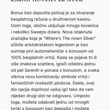
Bonus bez depozita poticaj je za otvaranje
besplatnog računa u društvenom kasinu.
Osim toga, obično uključuje mnogo kovanica
i nekoliko Sweeps dolara. Nova istaknuta
značajka koja je "Where's The nown Silver"
učinila aristokratskom legendom je bez
sumnje prvi automehaničar s bonusom od
100% besplatnih vrtnji. Kada se pojave tri ili
više znakova scattera, igrači odabiru jednu
od pet šarenih e-poruka s bonusom, a svaka
otkriva novu kombinaciju simbola vrtnji i
fantastičnih orašastih plodova. Dakle, ovaj
dio opcija doprinosi vašoj igri tako da vam
nijedan drugi slot ne odgovara. Umjesto
toga, možete odabrati jednu od mnogih
tvrtki s bonusom bez depozita i možete