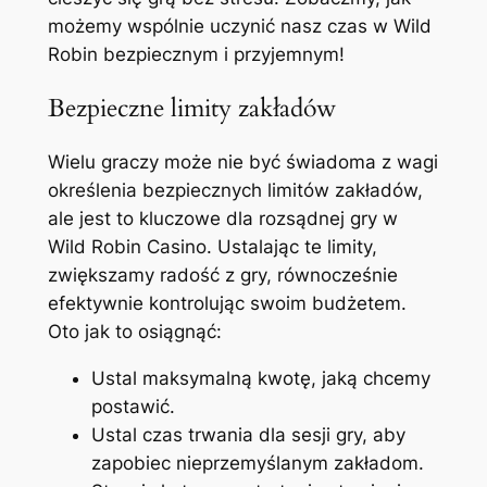
możemy wspólnie uczynić nasz czas w Wild
Robin bezpiecznym i przyjemnym!
Bezpieczne limity zakładów
Wielu graczy może nie być świadoma z wagi
określenia bezpiecznych limitów zakładów,
ale jest to kluczowe dla rozsądnej gry w
Wild Robin Casino. Ustalając te limity,
zwiększamy radość z gry, równocześnie
efektywnie kontrolując swoim budżetem.
Oto jak to osiągnąć:
Ustal maksymalną kwotę, jaką chcemy
postawić.
Ustal czas trwania dla sesji gry, aby
zapobiec nieprzemyślanym zakładom.