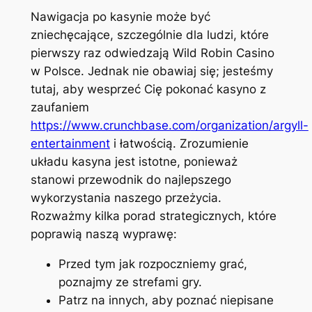
Nawigacja po kasynie może być
zniechęcające, szczególnie dla ludzi, które
pierwszy raz odwiedzają Wild Robin Casino
w Polsce. Jednak nie obawiaj się; jesteśmy
tutaj, aby wesprzeć Cię pokonać kasyno z
zaufaniem
https://www.crunchbase.com/organization/argyll-
entertainment
i łatwością. Zrozumienie
układu kasyna jest istotne, ponieważ
stanowi przewodnik do najlepszego
wykorzystania naszego przeżycia.
Rozważmy kilka porad strategicznych, które
poprawią naszą wyprawę:
Przed tym jak rozpoczniemy grać,
poznajmy ze strefami gry.
Patrz na innych, aby poznać niepisane