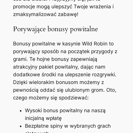
promocje mogą ulepszyć Twoje wrażenia i
zmaksymalizować zabawę!
Porywające bonusy powitalne
Bonusy powitalne w kasynie Wild Robin to
porywający sposób na początek przygody z
grami. Te hojne bonusy zapewniają
atrakcyjny pakiet powitalny, dając nam
dodatkowe środki na ulepszenie rozgrywki.
Dzięki wielorakim bonusom możemy z
pewnością oddać się ulubionym grom. Oto,
czego możemy się spodziewać:
Wysoki bonus powitalny na naszą
inicjalną wpłatę
Bezpłatne spiny w wybranych grach