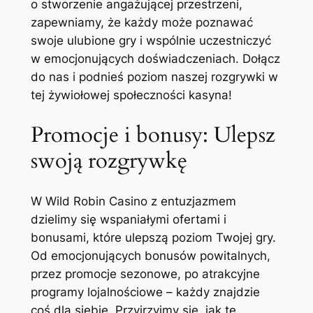
o stworzenie angażującej przestrzeni,
zapewniamy, że każdy może poznawać
swoje ulubione gry i wspólnie uczestniczyć
w emocjonujących doświadczeniach. Dołącz
do nas i podnieś poziom naszej rozgrywki w
tej żywiołowej społeczności kasyna!
Promocje i bonusy: Ulepsz
swoją rozgrywkę
W Wild Robin Casino z entuzjazmem
dzielimy się wspaniałymi ofertami i
bonusami, które ulepszą poziom Twojej gry.
Od emocjonujących bonusów powitalnych,
przez promocje sezonowe, po atrakcyjne
programy lojalnościowe – każdy znajdzie
coś dla siebie. Przyjrzyjmy się, jak te