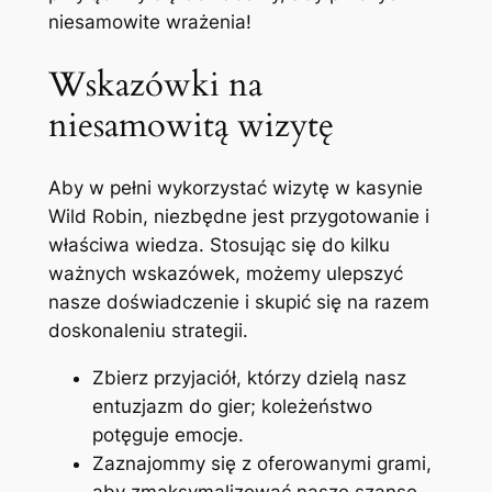
niesamowite wrażenia!
Wskazówki na
niesamowitą wizytę
Aby w pełni wykorzystać wizytę w kasynie
Wild Robin, niezbędne jest przygotowanie i
właściwa wiedza. Stosując się do kilku
ważnych wskazówek, możemy ulepszyć
nasze doświadczenie i skupić się na razem
doskonaleniu strategii.
Zbierz przyjaciół, którzy dzielą nasz
entuzjazm do gier; koleżeństwo
potęguje emocje.
Zaznajommy się z oferowanymi grami,