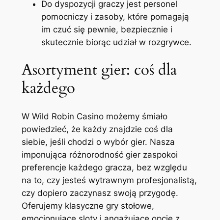
Do dyspozycji graczy jest personel
pomocniczy i zasoby, które pomagają
im czuć się pewnie, bezpiecznie i
skutecznie biorąc udział w rozgrywce.
Asortyment gier: coś dla
każdego
W Wild Robin Casino możemy śmiało
powiedzieć, że każdy znajdzie coś dla
siebie, jeśli chodzi o wybór gier. Nasza
imponująca różnorodność gier zaspokoi
preferencje każdego gracza, bez względu
na to, czy jesteś wytrawnym profesjonalistą,
czy dopiero zaczynasz swoją przygodę.
Oferujemy klasyczne gry stołowe,
emocjonujące sloty i angażujące opcje z