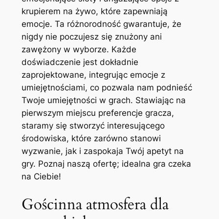
krupierem na żywo, które zapewniają
emocje. Ta różnorodność gwarantuje, że
nigdy nie poczujesz się znużony ani
zawężony w wyborze. Każde
doświadczenie jest dokładnie
zaprojektowane, integrując emocje z
umiejętnościami, co pozwala nam podnieść
Twoje umiejętności w grach. Stawiając na
pierwszym miejscu preferencje gracza,
staramy się stworzyć interesującego
środowiska, które zarówno stanowi
wyzwanie, jak i zaspokaja Twój apetyt na
gry. Poznaj naszą ofertę; idealna gra czeka
na Ciebie!
Gościnna atmosfera dla