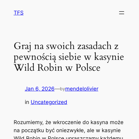
Skip
TFS
to
content
Graj na swoich zasadach z
pewnością siebie w kasynie
Wild Robin w Polsce
Jan 6, 2026
—
mendelolivier
by
in
Uncategorized
Rozumiemy, że wkroczenie do kasyna może
na początku być oniezwykłe, ale w kasynie
Wild Robin w Polsce upraszczamy każdemu