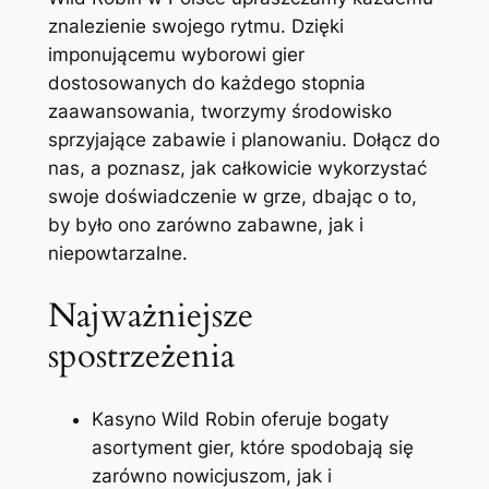
znalezienie swojego rytmu. Dzięki
imponującemu wyborowi gier
dostosowanych do każdego stopnia
zaawansowania, tworzymy środowisko
sprzyjające zabawie i planowaniu. Dołącz do
nas, a poznasz, jak całkowicie wykorzystać
swoje doświadczenie w grze, dbając o to,
by było ono zarówno zabawne, jak i
niepowtarzalne.
Najważniejsze
spostrzeżenia
Kasyno Wild Robin oferuje bogaty
asortyment gier, które spodobają się
zarówno nowicjuszom, jak i