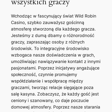
wszystkich graczy
Wchodząc w fascynujący świat Wild Robin
Casino, szybko zauważysz gościnną
atmosferę stworzoną dla każdego gracza.
Jesteśmy z dumą dbamy o różnorodność
graczy, zapraszając osoby z różnych
środowisk. To integracyjne środowisko
wzbogaca nasze doświadczenia w grach,
umożliwiając nawiązywanie kontakt z innymi
pasjonatami. Poprzez inicjatywy angażujące
społeczność, czynnie promujemy
współdziałanie i współpracę między
graczami, tworząc relacje sięgające poza
salę kasyna. Zobaczysz, że każdy gość jest
ceniony i szanowany, co daje poczucie
domowej atmosfery. Poprzez nasze starania