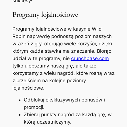
sukcesy!
Programy lojalnościowe
Programy lojalnościowe w kasynie Wild
Robin naprawdę podnoszą poziom naszych
wrażeń z gry, oferując wiele korzyści, dzięki
którym każda stawka ma znaczenie. Biorąc
udział w te programy, nie
crunchbase.com
tylko ulepszamy naszą grę, ale także
korzystamy z wielu nagród, które rosną wraz
z przejściem na kolejne poziomy
lojalnościowe.
Odblokuj ekskluzywnych bonusów i
promocji.
Zbieraj punkty nagród za każdą grę, w
którą uczestniczymy.