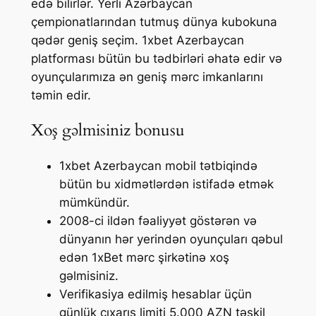
edə bilirlər. Yerli Azərbaycan
çempionatlarından tutmuş dünya kubokuna
qədər geniş seçim. 1xbet Azerbaycan
platforması bütün bu tədbirləri əhatə edir və
oyunçularımıza ən geniş mərc imkanlarını
təmin edir.
Xoş gəlmisiniz bonusu
1xbet Azerbaycan mobil tətbiqində
bütün bu xidmətlərdən istifadə etmək
mümkündür.
2008-ci ildən fəaliyyət göstərən və
dünyanın hər yerindən oyunçuları qəbul
edən 1xBet mərc şirkətinə xoş
gəlmisiniz.
Verifikasiya edilmiş hesablar üçün
günlük çıxarış limiti 5.000 AZN təşkil