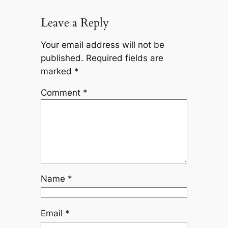
Leave a Reply
Your email address will not be
published.
Required fields are
marked
*
Comment
*
Name
*
Email
*