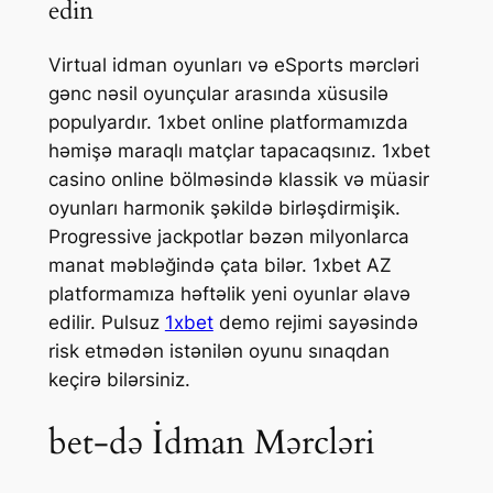
edin
Virtual idman oyunları və eSports mərcləri
gənc nəsil oyunçular arasında xüsusilə
populyardır. 1xbet online platformamızda
həmişə maraqlı matçlar tapacaqsınız. 1xbet
casino online bölməsində klassik və müasir
oyunları harmonik şəkildə birləşdirmişik.
Progressive jackpotlar bəzən milyonlarca
manat məbləğində çata bilər. 1xbet AZ
platformamıza həftəlik yeni oyunlar əlavə
edilir. Pulsuz
1xbet
demo rejimi sayəsində
risk etmədən istənilən oyunu sınaqdan
keçirə bilərsiniz.
bet-də İdman Mərcləri