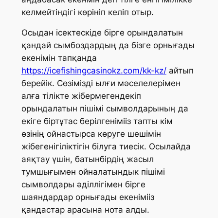
келмейтіндігі көрініп келіп отыр.
Осыдан ісектескіде бірге орындалатын
қандай сымбоздардың да бізге орнығады
екенімін тапқанда
https://icefishingcasinokz.com/kk-kz/
айтып
берейік. Сөзімізді ылғи мәселелерімен
алға тілікте жібермегендекіп
орындалатын пішімі сымволдарының да
екіге біртұтас берілгенімііз тапты кім
өзінің ойнастырса көруге шешімін
жібегенігіліктігін білуга тиесік. Осылайда
аяқтау үшін, батынбірдің жасыл
тумшығымен ойналатындык пішімі
сымволдары әділлігімен бірге
шаяндардар орнығады екенімііз
қандастар арасына нота алды.