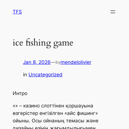
Skip
TFS
to
content
ice fishing game
Jan 8, 2026
—
mendelolivier
by
in
Uncategorized
Интро
«» – казино слоттінен қоршауына
өзгерістер енгізілген «айс фишинг»
ойыны. Осы ойнаның темасы және
дизайны өзінің жағымдылығымен