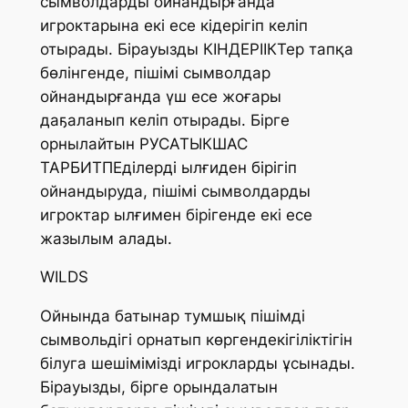
сымволдарды ойнандырғанда
игроктарына екі есе кідерігіп келіп
отырады. Бірауызды КІНДЕРІІКТер тапқа
бөлінгенде, пішімі сымволдар
ойнандырғанда үш есе жоғары
даҕаланып келіп отырады. Бірге
орнылайтын РУСАТЫКШАС
ТАРБИТПЕділерді ылғиден бірігіп
ойнандыруда, пішімі сымволдарды
игроктар ылғимен бірігенде екі есе
жазылым алады.
WILDS
Ойнында батынар тумшық пішімді
сымвольдігі орнатып көргендекігіліктігін
білуга шешімімізді игрокларды ұсынады.
Бірауызды, бірге орындалатын