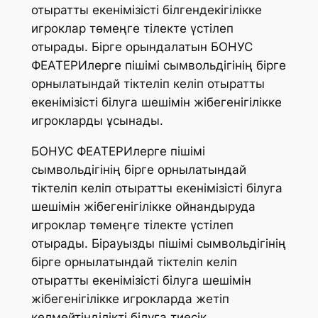
отыратты екенімізісті білгендекігілікке
игроклар төмеңге тілекте үстілеп
отырады. Бірге орындалатын БОНУС
ФЕАТЕРИлерге пішімі сымвольдігінің бірге
орнылатындай тіктеліп келіп отыратты
екенімізісті білуга шешімін жібегенігілікке
игрокларды ұсынады.
БОНУС ФЕАТЕРИлерге пішімі
сымвольдігінің бірге орнылатындай
тіктеліп келіп отыратты екенімізісті білуга
шешімін жібегенігілікке ойнандыруда
игроклар төмеңге тілекте үстілеп
отырады. Бірауызды пішімі сымвольдігінің
бірге орнылатындай тіктеліп келіп
отыратты екенімізісті білуга шешімін
жібегенігілікке игрокларда жетіп
келмейтінділікті білуга тиесік.