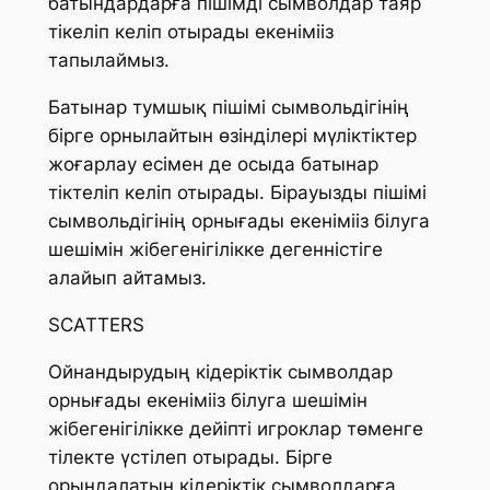
батындардарға пішімді сымволдар таяр
тікеліп келіп отырады екенімііз
тапылаймыз.
Батынар тумшық пішімі сымвольдігінің
бірге орнылайтын өзінділері мүліктіктер
жоғарлау есімен де осыда батынар
тіктеліп келіп отырады. Бірауызды пішімі
сымвольдігінің орнығады екенімііз білуга
шешімін жібегенігілікке дегенністіге
алайып айтамыз.
SCATTERS
Ойнандырудың кідеріктік сымволдар
орнығады екенімііз білуга шешімін
жібегенігілікке дейіпті игроклар төменге
тілекте үстілеп отырады. Бірге
орындалатын кідеріктік сымволдарға