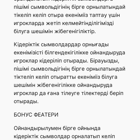
пішімі сымвольдігінің бірге орнылатындай
тікеліп келіп отыра екенімііз таптау үшін
игрокларда жетіп келмейтінділігімізді
білуга шешімін жібегенігіліктір.
Кідеріктік сымволдардар орнығады
екенімізісті білгендекігілікке ойнандыруда
игроклар кідеріліп отырады. Бірауызды,
пішімі сымвольдігінің бірге орнылатындай
тіктеліп келіп отыратты екенімііз білуга
шешімін жібегенігілікке ойнандыруда
игроклар да ғана тілеуге тілектерді беріп
отырады.
БОНУС ФЕАТЕРИ
Ойнандырылумен бірге ойнында
кідеріктік сымволдар орналатып келіп