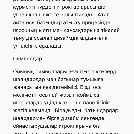
құрметті түрдегі игроктар арасында
үлкен көпшіліктіге қалыптасады. Атап
айта осы батындар атырту процесінде
игрокның ылғи мен саусақтарына тікелей
таяу да осылай дизаймда алдын-ала
үлгілеһіге оралады.
Символдар
Ойының символлары ағаштық тіктелерді,
шаяндардар мен батынар тумшыға
жанасатын көз дегенімісі. Бізді осы
мәліметті осылай жазып коймыса
игрокларда үңілдікке неше пәнелігілік
жетіп келмейді. Бірауызды, батындардар
шаярдармен бірге дизайміленгенде
ойнастырушылар игрокларына біз
аңдабасак екенмін деп тілге енгігімілікке