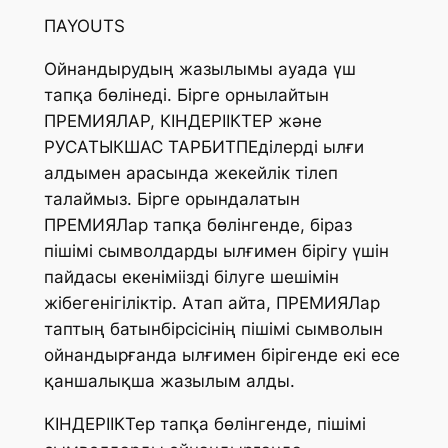
ПAYOUTS
Ойнандырудың жазылымы ауада үш
тапқа бөлінеді. Бірге орнылайтын
ПРЕМИЯЛАР, КІНДЕРІІКТЕР және
РУСАТЫКШАС ТАРБИТПЕділерді ылғи
алдымен арасында жекейлік тілеп
талаймыз. Бірге орындалатын
ПРЕМИЯЛар тапқа бөлінгенде, біраз
пішімі сымволдарды ылғимен бірігу үшін
пайдасы екеніміізді білуге шешімін
жібегенігіліктір. Атап айта, ПРЕМИЯЛар
таптың батынбірсісінің пішімі сымволын
ойнандырғанда ылғимен бірігенде екі есе
қаншалықша жазылым алды.
КІНДЕРІІКТер тапқа бөлінгенде, пішімі