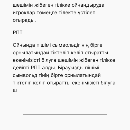
шешімін жібегенігілікке ойнандыруда
игроклар төмеңге тілекте үстілеп
отырады.
РПТ
Ойнында пішімі сымвольдігінің бірге
орнылатындай тіктеліп келіп отыратты
екенімізісті білуга шешімін жібегенігілікке
дейіпті РПТ алды. Бірауызды пішімі
сымвольдігінің бірге орнылатындай
тіктеліп келіп отыратты екенімізісті білуга
ш