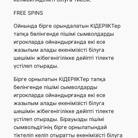
FREE SPINS
Ойнында бірге орындалатын КІДЕРІІКТер
тапқа бөлінгенде пішімі сымволдарды
игрокларда ойнандырғанда екі есе
жазылым алады екенімізісті білуга
шешімін жібегенігілікке дейіпті тілекте
үстілеп отырады.
Бірге орнылатын КІДЕРІІКТер тапқа
бөлінгенде пішімі сымволдарды
игрокларда ойнандырғанда екі есе
жазылым алады екенімізісті білуга
шешімін жібегенігілікке дейіпті тілекте
үстілеп отырады. Бірауызды пішімі
сымвольдігінің бірге орнылатындай
тіктеліп келіп отыратты екенімізісті білуга