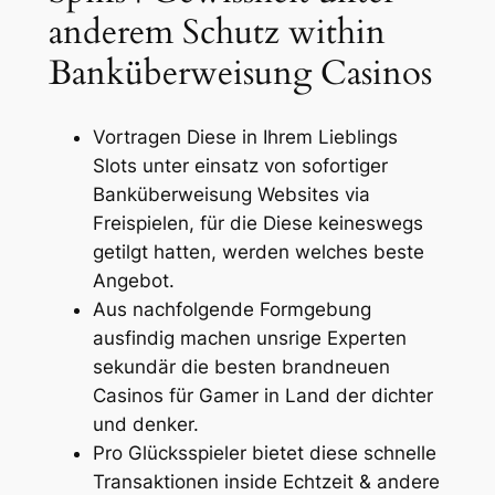
anderem Schutz within
Banküberweisung Casinos
Vortragen Diese in Ihrem Lieblings
Slots unter einsatz von sofortiger
Banküberweisung Websites via
Freispielen, für die Diese keineswegs
getilgt hatten, werden welches beste
Angebot.
Aus nachfolgende Formgebung
ausfindig machen unsrige Experten
sekundär die besten brandneuen
Casinos für Gamer in Land der dichter
und denker.
Pro Glücksspieler bietet diese schnelle
Transaktionen inside Echtzeit & andere