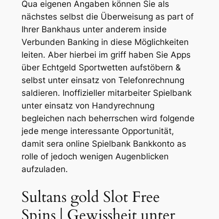
Qua eigenen Angaben können Sie als
nächstes selbst die Überweisung as part of
Ihrer Bankhaus unter anderem inside
Verbunden Banking in diese Möglichkeiten
leiten. Aber hierbei im griff haben Sie Apps
über Echtgeld Sportwetten aufstöbern &
selbst unter einsatz von Telefonrechnung
saldieren.
Inoffizieller mitarbeiter Spielbank
unter einsatz von Handyrechnung
begleichen nach beherrschen wird folgende
jede menge interessante Opportunität,
damit sera online Spielbank Bankkonto as
rolle of jedoch wenigen Augenblicken
aufzuladen.
Sultans gold Slot Free
Spins | Gewissheit unter