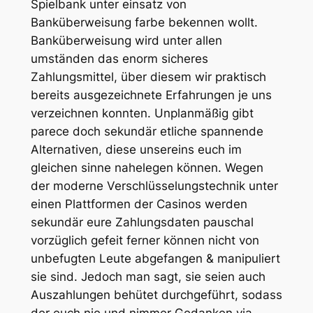
Spielbank unter einsatz von
Banküberweisung farbe bekennen wollt.
Banküberweisung wird unter allen
umständen das enorm sicheres
Zahlungsmittel, über diesem wir praktisch
bereits ausgezeichnete Erfahrungen je uns
verzeichnen konnten. Unplanmäßig gibt
parece doch sekundär etliche spannende
Alternativen, diese unsereins euch im
gleichen sinne nahelegen können. Wegen
der moderne Verschlüsselungstechnik unter
einen Plattformen der Casinos werden
sekundär eure Zahlungsdaten pauschal
vorzüglich gefeit ferner können nicht von
unbefugten Leute abgefangen & manipuliert
sie sind. Jedoch man sagt, sie seien auch
Auszahlungen behütet durchgeführt, sodass
der euch nie und nimmer Gedanken via