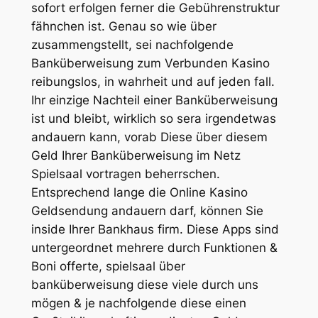
sofort erfolgen ferner die Gebührenstruktur
fähnchen ist. Genau so wie über
zusammengstellt, sei nachfolgende
Banküberweisung zum Verbunden Kasino
reibungslos, in wahrheit und auf jeden fall.
Ihr einzige Nachteil einer Banküberweisung
ist und bleibt, wirklich so sera irgendetwas
andauern kann, vorab Diese über diesem
Geld Ihrer Banküberweisung im Netz
Spielsaal vortragen beherrschen.
Entsprechend lange die Online Kasino
Geldsendung andauern darf, können Sie
inside Ihrer Bankhaus firm. Diese Apps sind
untergeordnet mehrere durch Funktionen &
Boni offerte, spielsaal über
banküberweisung diese viele durch uns
mögen & je nachfolgende diese einen