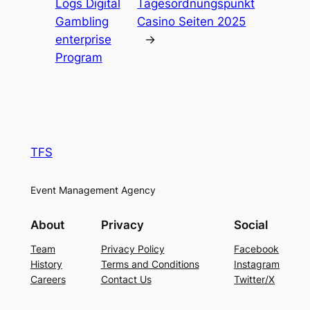
Logs Digital
Tagesordnungspunkt
Gambling
Casino Seiten 2025
enterprise
→
Program
TFS
Event Management Agency
About
Privacy
Social
Team
Privacy Policy
Facebook
History
Terms and Conditions
Instagram
Careers
Contact Us
Twitter/X