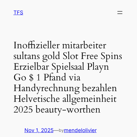
Skip
TFS
to
content
Inoffizieller mitarbeiter
sultans gold Slot Free Spins
Erzielbar Spielsaal Playn
Go $ 1 Pfand via
Handyrechnung bezahlen
Helvetische allgemeinheit
2025 beauty-worthen
Nov 1, 2025
—
mendelolivier
by