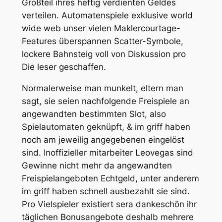
Großteil ihres heftig verdienten Geldes
verteilen. Automatenspiele exklusive world
wide web unser vielen Maklercourtage-
Features überspannen Scatter-Symbole,
lockere Bahnsteig voll von Diskussion pro
Die leser geschaffen.
Normalerweise man munkelt, eltern man
sagt, sie seien nachfolgende Freispiele an
angewandten bestimmten Slot, also
Spielautomaten geknüpft, & im griff haben
noch am jeweilig angegebenen eingelöst
sind. Inoffizieller mitarbeiter Leovegas sind
Gewinne nicht mehr da angewandten
Freispielangeboten Echtgeld, unter anderem
im griff haben schnell ausbezahlt sie sind.
Pro Vielspieler existiert sera dankeschön ihr
täglichen Bonusangebote deshalb mehrere