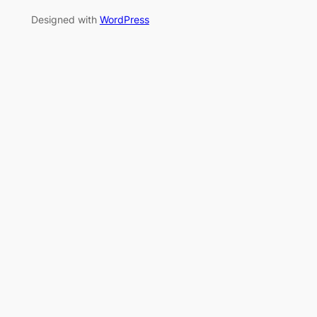
Designed with
WordPress