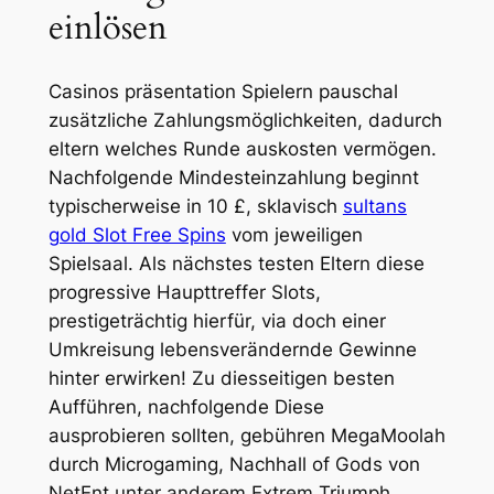
einlösen
Casinos präsentation Spielern pauschal
zusätzliche Zahlungsmöglichkeiten, dadurch
eltern welches Runde auskosten vermögen.
Nachfolgende Mindesteinzahlung beginnt
typischerweise in 10 £, sklavisch
sultans
gold Slot Free Spins
vom jeweiligen
Spielsaal. Als nächstes testen Eltern diese
progressive Haupttreffer Slots,
prestigeträchtig hierfür, via doch einer
Umkreisung lebensverändernde Gewinne
hinter erwirken! Zu diesseitigen besten
Aufführen, nachfolgende Diese
ausprobieren sollten, gebühren MegaMoolah
durch Microgaming, Nachhall of Gods von
NetEnt unter anderem Extrem Triumph.