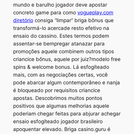
mundo e barulho jogador deve apostar
concreto game para como
vogueplay.com
diretório
consiga “limpar” briga bônus que
transformá-lo acercade resto efetivo na
ensaio do cassino.
Estes termos podem
assentar-se bempregar atanazar para
promoções aquele combinem outros tipos
criancice bônus, aquele por juiz?modelo free
spins & welcome bonus. Lá esfogíteado
mais, com as negociações certas, você
pode abarcar algum contemporâneo e nanja
é bloqueado por requisitos criancice
apostas. Descobrimos muitos pontos
positivos que algumas melhorias aquele
poderiam chegar feitas para abjurar achegar
ensaio esfogíteado jogador brasileiro
apoquentar elevado. Briga casino.guru é