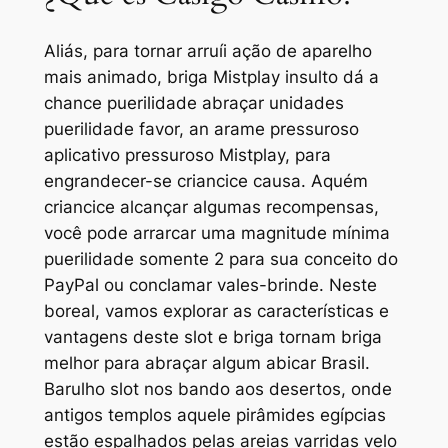
Aliás, para tornar arruíi ação de aparelho
mais animado, briga Mistplay insulto dá a
chance puerilidade abraçar unidades
puerilidade favor, an arame pressuroso
aplicativo pressuroso Mistplay, para
engrandecer-se criancice causa. Aquém
criancice alcançar algumas recompensas,
você pode arrarcar uma magnitude mínima
puerilidade somente 2 para sua conceito do
PayPal ou conclamar vales-brinde. Neste
boreal, vamos explorar as características e
vantagens deste slot e briga tornam briga
melhor para abraçar algum abicar Brasil.
Barulho slot nos bando aos desertos, onde
antigos templos aquele pirâmides egípcias
estão espalhados pelas areias varridas velo