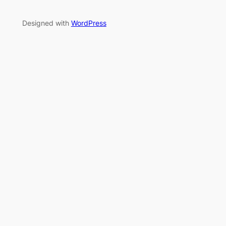
Designed with
WordPress