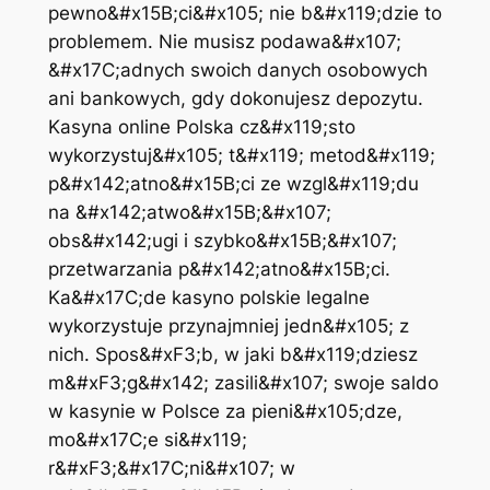
pewno&#x15B;ci&#x105; nie b&#x119;dzie to
problemem. Nie musisz podawa&#x107;
&#x17C;adnych swoich danych osobowych
ani bankowych, gdy dokonujesz depozytu.
Kasyna online Polska cz&#x119;sto
wykorzystuj&#x105; t&#x119; metod&#x119;
p&#x142;atno&#x15B;ci ze wzgl&#x119;du
na &#x142;atwo&#x15B;&#x107;
obs&#x142;ugi i szybko&#x15B;&#x107;
przetwarzania p&#x142;atno&#x15B;ci.
Ka&#x17C;de kasyno polskie legalne
wykorzystuje przynajmniej jedn&#x105; z
nich. Spos&#xF3;b, w jaki b&#x119;dziesz
m&#xF3;g&#x142; zasili&#x107; swoje saldo
w kasynie w Polsce za pieni&#x105;dze,
mo&#x17C;e si&#x119;
r&#xF3;&#x17C;ni&#x107; w