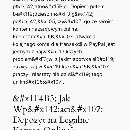
p&#x142;atno&#x15B;ci. Dopiero potem
b&#x119;dziesz m&#xF3;g&#x142;
po&#x142;&#x105;czy&#x107; go ze swoim
kontem hazardowym online.
Konieczno&#x15B;&#x107; otwarcia
kolejnego konta dla transakcji w PayPal jest
jednym z najwi&#x119;kszych
problem&#xF3;w, z jakim spotyka si&#x119;
zazwyczaj wi&#x119;kszo&#x15B;&#x107;
graczy i niestety nie da si&#x119; tego
unikn&#x105;&#x107;.
&#x1F4B3; Jak
Wp&#x142;aci&#x107;
Depozyt na Legalne