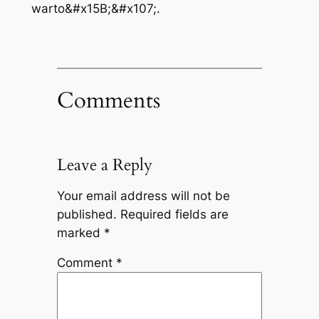
warto&#x15B;&#x107;.
Comments
Leave a Reply
Your email address will not be
published.
Required fields are
marked
*
Comment
*