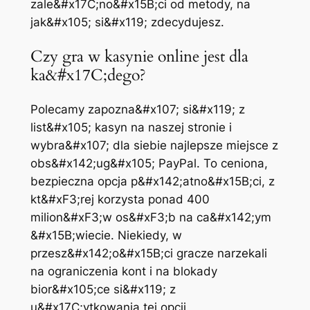
zale&#x17C;no&#x15B;ci od metody, na
jak&#x105; si&#x119; zdecydujesz.
Czy gra w kasynie online jest dla
ka&#x17C;dego?
Polecamy zapozna&#x107; si&#x119; z
list&#x105; kasyn na naszej stronie i
wybra&#x107; dla siebie najlepsze miejsce z
obs&#x142;ug&#x105; PayPal. To ceniona,
bezpieczna opcja p&#x142;atno&#x15B;ci, z
kt&#xF3;rej korzysta ponad 400
milion&#xF3;w os&#xF3;b na ca&#x142;ym
&#x15B;wiecie. Niekiedy, w
przesz&#x142;o&#x15B;ci gracze narzekali
na ograniczenia kont i na blokady
bior&#x105;ce si&#x119; z
u&#x17C;ytkowania tej opcji