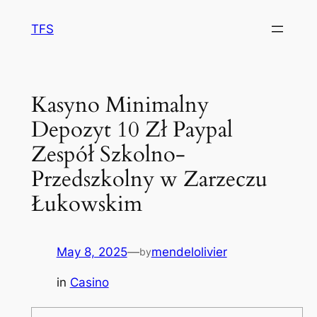
Skip
TFS
to
content
Kasyno Minimalny
Depozyt 10 Zł Paypal
Zespół Szkolno-
Przedszkolny w Zarzeczu
Łukowskim
May 8, 2025
—
mendelolivier
by
in
Casino