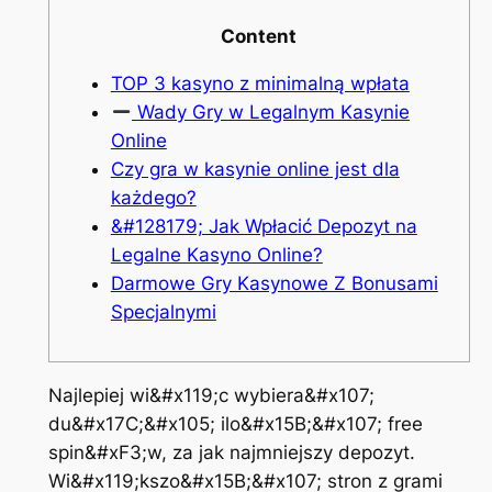
Content
TOP 3 kasyno z minimalną wpłata
Wady Gry w Legalnym Kasynie
Online
Czy gra w kasynie online jest dla
każdego?
&#128179; Jak Wpłacić Depozyt na
Legalne Kasyno Online?
Darmowe Gry Kasynowe Z Bonusami
Specjalnymi
Najlepiej wi&#x119;c wybiera&#x107;
du&#x17C;&#x105; ilo&#x15B;&#x107; free
spin&#xF3;w, za jak najmniejszy depozyt.
Wi&#x119;kszo&#x15B;&#x107; stron z grami