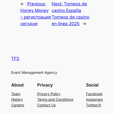
←
Previous:
Next:
Torneos de
Honey Money
casino España
– регистрация
Torneos de casino
сегодня
en línea 2025
→
TFS
Event Management Agency
About
Privacy
Social
Team
Privacy Policy
Facebook
History
Terms and Conditions
Instagram
Careers
Contact Us
Twitter/X