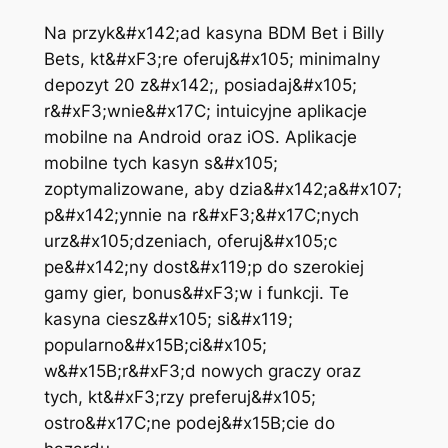
Na przyk&#x142;ad kasyna BDM Bet i Billy
Bets, kt&#xF3;re oferuj&#x105; minimalny
depozyt 20 z&#x142;, posiadaj&#x105;
r&#xF3;wnie&#x17C; intuicyjne aplikacje
mobilne na Android oraz iOS. Aplikacje
mobilne tych kasyn s&#x105;
zoptymalizowane, aby dzia&#x142;a&#x107;
p&#x142;ynnie na r&#xF3;&#x17C;nych
urz&#x105;dzeniach, oferuj&#x105;c
pe&#x142;ny dost&#x119;p do szerokiej
gamy gier, bonus&#xF3;w i funkcji. Te
kasyna ciesz&#x105; si&#x119;
popularno&#x15B;ci&#x105;
w&#x15B;r&#xF3;d nowych graczy oraz
tych, kt&#xF3;rzy preferuj&#x105;
ostro&#x17C;ne podej&#x15B;cie do