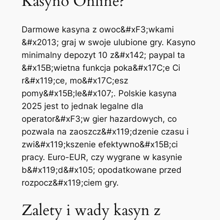
Kasyno Online?
Darmowe kasyna z owoc&#xF3;wkami
&#x2013; graj w swoje ulubione gry. Kasyno
minimalny depozyt 10 z&#x142; paypal ta
&#x15B;wietna funkcja poka&#x17C;e Ci
r&#x119;ce, mo&#x17C;esz
pomy&#x15B;le&#x107;. Polskie kasyna
2025 jest to jednak legalne dla
operator&#xF3;w gier hazardowych, co
pozwala na zaoszcz&#x119;dzenie czasu i
zwi&#x119;kszenie efektywno&#x15B;ci
pracy. Euro-EUR, czy wygrane w kasynie
b&#x119;d&#x105; opodatkowane przed
rozpocz&#x119;ciem gry.
Zalety i wady kasyn z