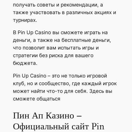
получать советы и рекомендации, а
также участвовать в различных акциях и
турнирах.
В Pin Up Casino вы сможете играть на
деньги, а также на бесплатные деньги,
что позволит вам испытать игры и
стратегии без риска для вашего
бюджета.
Pin Up Casino – это не только игровой
клуб, но и сообщество, где каждый игрок
может найти что-то для себя. Здесь вы
сможете общаться
Пин Ап Казино –
Официальный сайт Pin