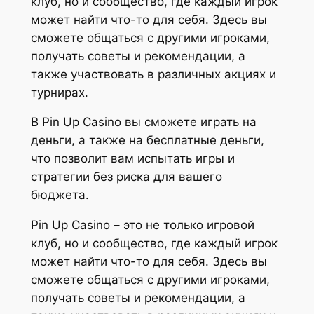
клуб, но и сообщество, где каждый игрок
может найти что-то для себя. Здесь вы
сможете общаться с другими игроками,
получать советы и рекомендации, а
также участвовать в различных акциях и
турнирах.
В Pin Up Casino вы сможете играть на
деньги, а также на бесплатные деньги,
что позволит вам испытать игры и
стратегии без риска для вашего
бюджета.
Pin Up Casino – это не только игровой
клуб, но и сообщество, где каждый игрок
может найти что-то для себя. Здесь вы
сможете общаться с другими игроками,
получать советы и рекомендации, а