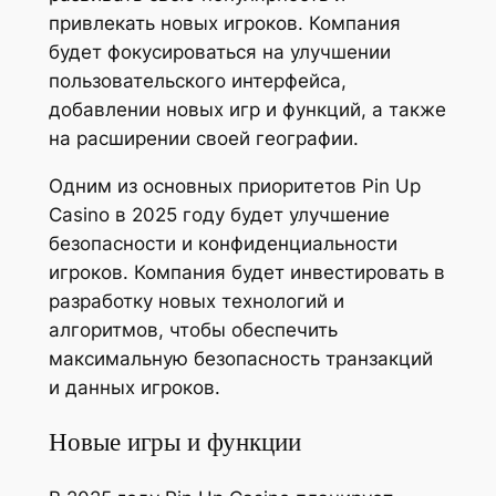
привлекать новых игроков. Компания
будет фокусироваться на улучшении
пользовательского интерфейса,
добавлении новых игр и функций, а также
на расширении своей географии.
Одним из основных приоритетов Pin Up
Casino в 2025 году будет улучшение
безопасности и конфиденциальности
игроков. Компания будет инвестировать в
разработку новых технологий и
алгоритмов, чтобы обеспечить
максимальную безопасность транзакций
и данных игроков.
Новые игры и функции