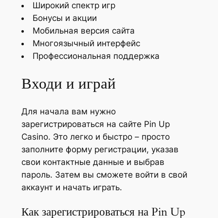
Широкий спектр игр
Бонусы и акции
Мобильная версия сайта
Многоязычный интерфейс
Профессиональная поддержка
Входи и играй
Для начала вам нужно
зарегистрироваться на сайте Pin Up
Casino. Это легко и быстро – просто
заполните форму регистрации, указав
свои контактные данные и выбрав
пароль. Затем вы сможете войти в свой
аккаунт и начать играть.
Как зарегистрироваться на Pin Up