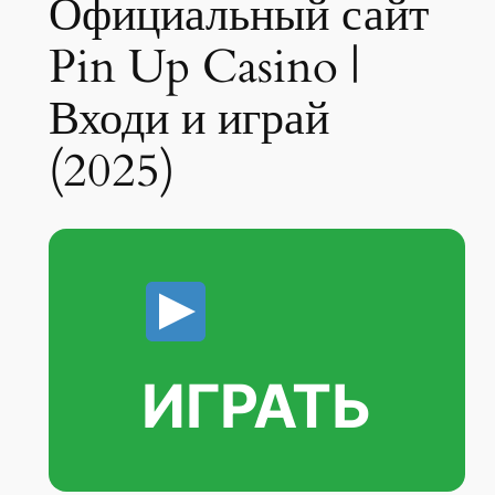
Официальный сайт
Pin Up Casino |
Входи и играй
(2025)
ИГРАТЬ