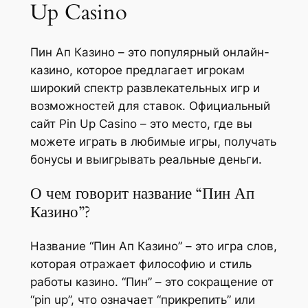
Up Casino
Пин Ап Казино – это популярный онлайн-
казино, которое предлагает игрокам
широкий спектр развлекательных игр и
возможностей для ставок. Официальный
сайт Pin Up Casino – это место, где вы
можете играть в любимые игры, получать
бонусы и выигрывать реальные деньги.
О чем говорит название “Пин Ап
Казино”?
Название “Пин Ап Казино” – это игра слов,
которая отражает философию и стиль
работы казино. “Пин” – это сокращение от
“pin up”, что означает “прикрепить” или