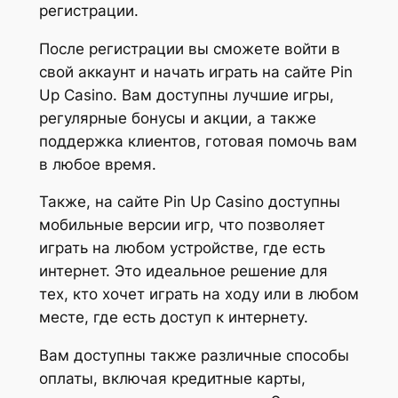
регистрации.
После регистрации вы сможете войти в
свой аккаунт и начать играть на сайте Pin
Up Casino. Вам доступны лучшие игры,
регулярные бонусы и акции, а также
поддержка клиентов, готовая помочь вам
в любое время.
Также, на сайте Pin Up Casino доступны
мобильные версии игр, что позволяет
играть на любом устройстве, где есть
интернет. Это идеальное решение для
тех, кто хочет играть на ходу или в любом
месте, где есть доступ к интернету.
Вам доступны также различные способы
оплаты, включая кредитные карты,