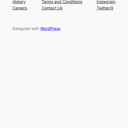
History
Terms and Conditions
Instagram
Careers
Contact Us
Twitter/X
Designed with
WordPress