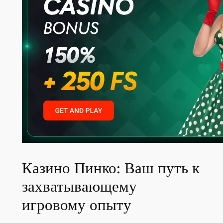
Казино Пинко: Ваш путь к
захватывающему
игровому опыту