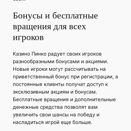
Бонусы и бесплатные
вращения для всех
игроков
Казино Пинко радует своих игроков
разнообразными бонусами и акциями.
Новые игроки могут рассчитывать на
приветственный бонус при регистрации, а
постоянные клиенты получат доступ к
эксклюзивным акциям и бонусам.
Бесплатные вращения и дополнительные
денежные средства позволят вам
увеличить свои шансы на победу и
насладиться игрой еще больше.