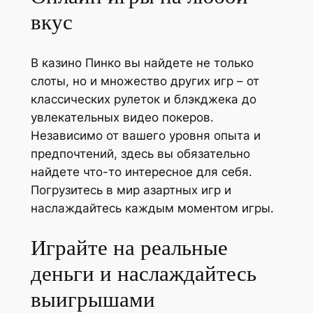
вкус
В казино Пинко вы найдете не только
слоты, но и множество других игр – от
классических рулеток и блэкджека до
увлекательных видео покеров.
Независимо от вашего уровня опыта и
предпочтений, здесь вы обязательно
найдете что-то интересное для себя.
Погрузитесь в мир азартных игр и
наслаждайтесь каждым моментом игры.
Играйте на реальные
деньги и наслаждайтесь
выигрышами