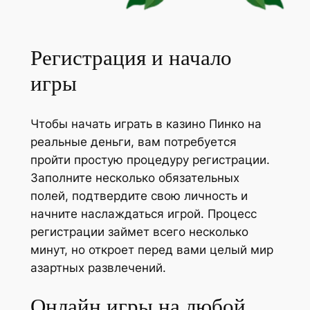
Регистрация и начало
игры
Чтобы начать играть в казино Пинко на
реальные деньги, вам потребуется
пройти простую процедуру регистрации.
Заполните несколько обязательных
полей, подтвердите свою личность и
начните наслаждаться игрой. Процесс
регистрации займет всего несколько
минут, но откроет перед вами целый мир
азартных развлечений.
Онлайн игры на любой